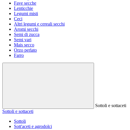
Fave secche
Lenticchie
Legumi misti
Ceci
Altri legumi e cereali secchi
Aromi secchi
Semi di zucca
Semi vari
Mais secco
Orzo perlato
Farro
Sottoli e sottaceti
Sottoli e sottaceti
Sottoli
Sott'aceti e agrodolci