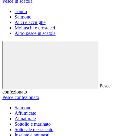
Pesce in scatola
Tonno
Salmone
Alici e acciughe
Molluschi e crostacei
Altro pesce in scatola
Pesce
confezionato
Pesce confezionato
Salmone
Affumicato
Al naturale
Sottolio e marinato
Sottosale e essiccato
Insalate e antipasti