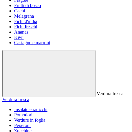
Fragole
Frutti di bosco
Cachi
Melagrana
Fichi d'india
Fichi freschi
Ananas
Kiwi
Castagne e marroni
Verdura fresca
Verdura fresca
Insalate e radicchi
Pomodori
Verdure in foglia
Peperoni
Zucchine