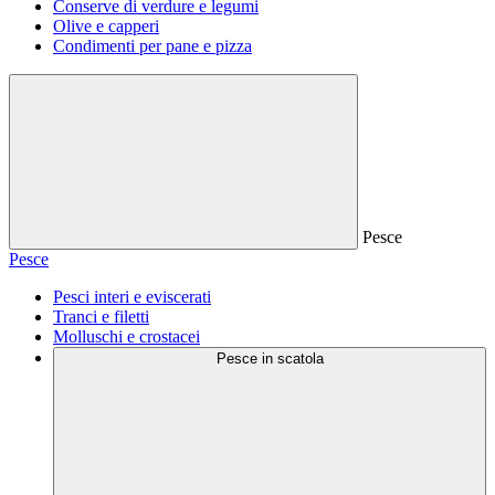
Conserve di verdure e legumi
Olive e capperi
Condimenti per pane e pizza
Pesce
Pesce
Pesci interi e eviscerati
Tranci e filetti
Molluschi e crostacei
Pesce in scatola