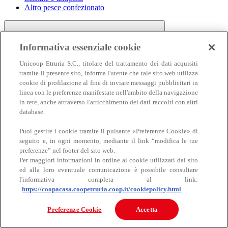
Altro pesce confezionato
Informativa essenziale cookie
Unicoop Etruria S.C., titolare del trattamento dei dati acquisiti
tramite il presente sito, informa l'utente che tale sito web utilizza
cookie di profilazione al fine di inviare messaggi pubblicitari in
linea con le preferenze manifestate nell'ambito della navigazione
Carne
in rete, anche attraverso l'arricchimento dei dati raccolti con altri
Carne
database.
Puoi gestire i cookie tramite il pulsante «Preferenze Cookie» di
seguito e, in ogni momento, mediante il link “modifica le tue
preferenze” nel footer del sito web.
Per maggiori informazioni in ordine ai cookie utilizzati dal sito
ed alla loro eventuale comunicazione è possibile consultare
l'informativa completa al link:
https://coopacasa.coopetruria.coop.it/cookiepolicy.html
Bovino
Ovino
Preferenze Cookie
Accetta
Suino
Equino