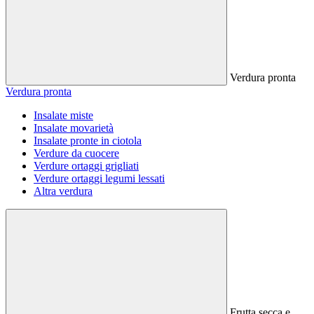
Verdura pronta
Verdura pronta
Insalate miste
Insalate movarietà
Insalate pronte in ciotola
Verdure da cuocere
Verdure ortaggi grigliati
Verdure ortaggi legumi lessati
Altra verdura
Frutta secca e