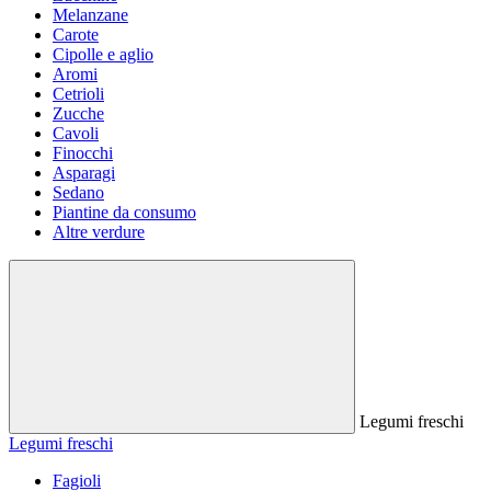
Melanzane
Carote
Cipolle e aglio
Aromi
Cetrioli
Zucche
Cavoli
Finocchi
Asparagi
Sedano
Piantine da consumo
Altre verdure
Legumi freschi
Legumi freschi
Fagioli