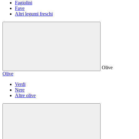
Fagiolini
Fave
Altri legumi freschi
Olive
Olive
Verdi
Nere
Altre olive