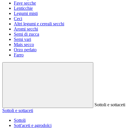
Fave secche
Lenticchie
Legumi misti
Ceci
Altri legumi e cereali secchi
Aromi secchi
Semi di zucca
Semi vari
Mais secco
Orzo perlato
Farro
Sottoli e sottaceti
Sottoli e sottaceti
Sottoli
Sott'aceti e agrodolci