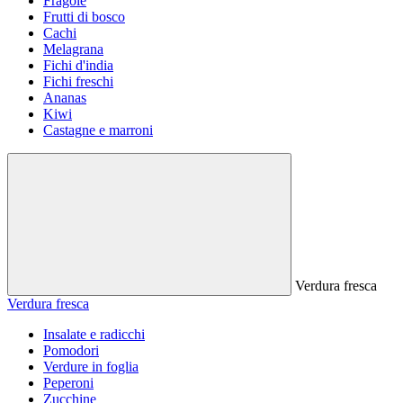
Fragole
Frutti di bosco
Cachi
Melagrana
Fichi d'india
Fichi freschi
Ananas
Kiwi
Castagne e marroni
Verdura fresca
Verdura fresca
Insalate e radicchi
Pomodori
Verdure in foglia
Peperoni
Zucchine