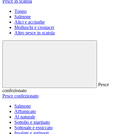
Pesce in scatola
Tonno
Salmone
Alici e acciughe
Molluschi e crostacei
Altro pesce in scatola
Pesce
confezionato
Pesce confezionato
Salmone
Affumicato
Al naturale
Sottolio e marinato
Sottosale e essiccato
Insalate e antipasti