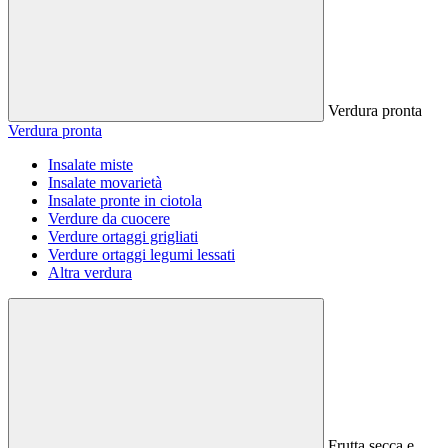
Verdura pronta
Verdura pronta
Insalate miste
Insalate movarietà
Insalate pronte in ciotola
Verdure da cuocere
Verdure ortaggi grigliati
Verdure ortaggi legumi lessati
Altra verdura
Frutta secca e