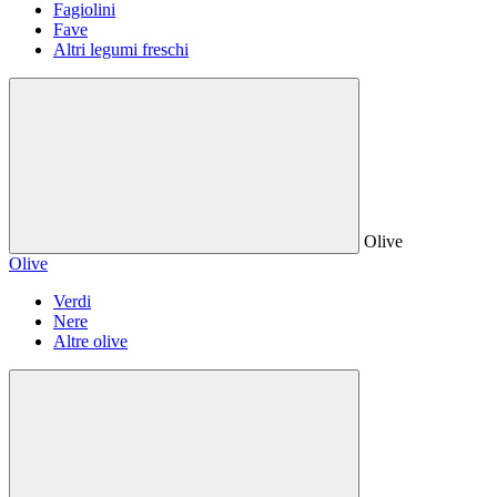
Fagiolini
Fave
Altri legumi freschi
Olive
Olive
Verdi
Nere
Altre olive