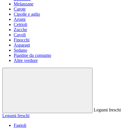
Melanzane
Carote
Cipolle e aglio
Aromi
Cetrioli
Zucche
Cavoli
Finocchi
Asparagi
Sedano
Piantine da consumo
Altre verdure
Legumi freschi
Legumi freschi
Fagioli