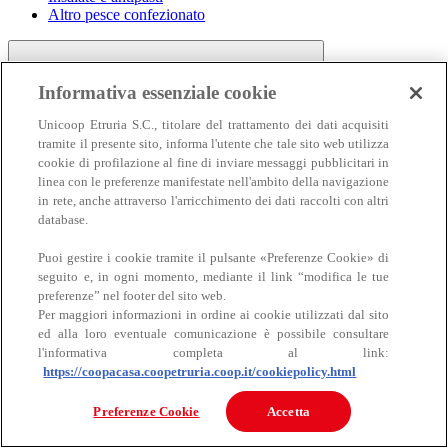
Altro pesce confezionato
Informativa essenziale cookie
Unicoop Etruria S.C., titolare del trattamento dei dati acquisiti
tramite il presente sito, informa l'utente che tale sito web utilizza
cookie di profilazione al fine di inviare messaggi pubblicitari in
linea con le preferenze manifestate nell'ambito della navigazione
Carne
in rete, anche attraverso l'arricchimento dei dati raccolti con altri
Carne
database.
Puoi gestire i cookie tramite il pulsante «Preferenze Cookie» di
seguito e, in ogni momento, mediante il link “modifica le tue
preferenze” nel footer del sito web.
Per maggiori informazioni in ordine ai cookie utilizzati dal sito
ed alla loro eventuale comunicazione è possibile consultare
l'informativa completa al link:
https://coopacasa.coopetruria.coop.it/cookiepolicy.html
Bovino
Ovino
Preferenze Cookie
Accetta
Suino
Equino