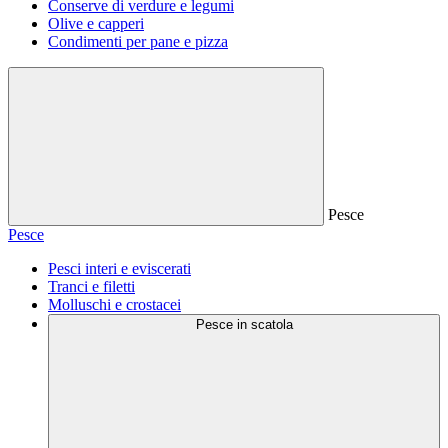
Conserve di verdure e legumi
Olive e capperi
Condimenti per pane e pizza
Pesce
Pesce
Pesci interi e eviscerati
Tranci e filetti
Molluschi e crostacei
Pesce in scatola