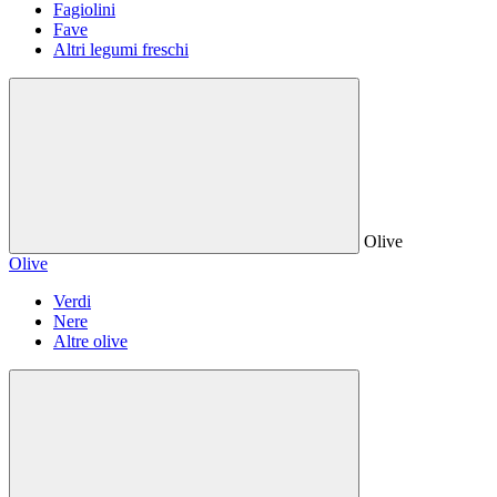
Fagiolini
Fave
Altri legumi freschi
Olive
Olive
Verdi
Nere
Altre olive