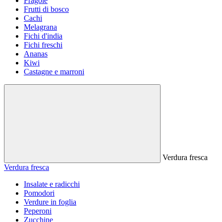
Fragole
Frutti di bosco
Cachi
Melagrana
Fichi d'india
Fichi freschi
Ananas
Kiwi
Castagne e marroni
Verdura fresca
Verdura fresca
Insalate e radicchi
Pomodori
Verdure in foglia
Peperoni
Zucchine