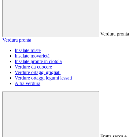
Verdura pronta
Verdura pronta
Insalate miste
Insalate movarietà
Insalate pronte in ciotola
Verdure da cuocere
Verdure ortaggi grigliati
Verdure ortaggi legumi lessati
Altra verdura
Frutta secca e