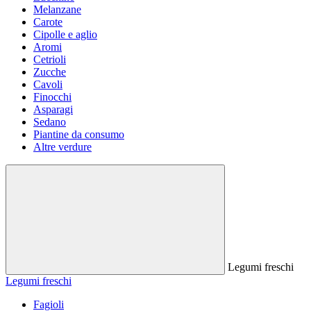
Melanzane
Carote
Cipolle e aglio
Aromi
Cetrioli
Zucche
Cavoli
Finocchi
Asparagi
Sedano
Piantine da consumo
Altre verdure
Legumi freschi
Legumi freschi
Fagioli