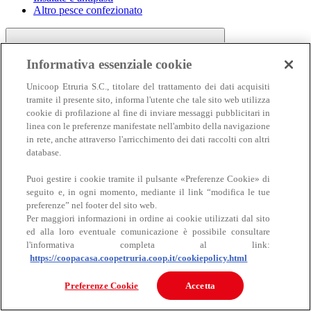
Altro pesce confezionato
Informativa essenziale cookie
Unicoop Etruria S.C., titolare del trattamento dei dati acquisiti
tramite il presente sito, informa l'utente che tale sito web utilizza
cookie di profilazione al fine di inviare messaggi pubblicitari in
linea con le preferenze manifestate nell'ambito della navigazione
Carne
in rete, anche attraverso l'arricchimento dei dati raccolti con altri
Carne
database.
Puoi gestire i cookie tramite il pulsante «Preferenze Cookie» di
seguito e, in ogni momento, mediante il link “modifica le tue
preferenze” nel footer del sito web.
Per maggiori informazioni in ordine ai cookie utilizzati dal sito
ed alla loro eventuale comunicazione è possibile consultare
l'informativa completa al link:
https://coopacasa.coopetruria.coop.it/cookiepolicy.html
Bovino
Ovino
Preferenze Cookie
Accetta
Suino
Equino