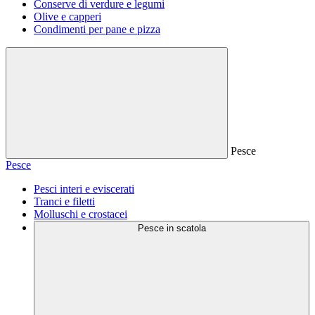
Conserve di verdure e legumi
Olive e capperi
Condimenti per pane e pizza
Pesce
Pesce
Pesci interi e eviscerati
Tranci e filetti
Molluschi e crostacei
Pesce in scatola