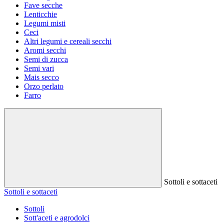
Fave secche
Lenticchie
Legumi misti
Ceci
Altri legumi e cereali secchi
Aromi secchi
Semi di zucca
Semi vari
Mais secco
Orzo perlato
Farro
Sottoli e sottaceti
Sottoli e sottaceti
Sottoli
Sott'aceti e agrodolci