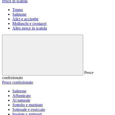
Pesce in scatola
Tonno
Salmone
Alici e acciughe
Molluschi e crostacei
Altro pesce in scatola
Pesce
confezionato
Pesce confezionato
Salmone
Affumicato
Al naturale
Sottolio e marinato
Sottosale e essiccato
Insalate e antipasti