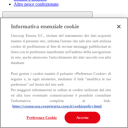
Altro pesce confezionato
Informativa essenziale cookie
Unicoop Etruria S.C., titolare del trattamento dei dati acquisiti
tramite il presente sito, informa l'utente che tale sito web utilizza
cookie di profilazione al fine di inviare messaggi pubblicitari in
linea con le preferenze manifestate nell'ambito della navigazione
Carne
in rete, anche attraverso l'arricchimento dei dati raccolti con altri
Carne
database.
Puoi gestire i cookie tramite il pulsante «Preferenze Cookie» di
seguito e, in ogni momento, mediante il link “modifica le tue
preferenze” nel footer del sito web.
Per maggiori informazioni in ordine ai cookie utilizzati dal sito
ed alla loro eventuale comunicazione è possibile consultare
l'informativa completa al link:
https://coopacasa.coopetruria.coop.it/cookiepolicy.html
Bovino
Ovino
Preferenze Cookie
Accetta
Suino
Equino