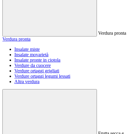
Verdura pronta
Verdura pronta
Insalate miste
Insalate movarietà
Insalate pronte in ciotola
Verdure da cuocere
Verdure ortaggi grigliati
Verdure ortaggi legumi lessati
Altra verdura
Frutta secca e