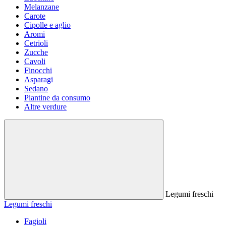
Melanzane
Carote
Cipolle e aglio
Aromi
Cetrioli
Zucche
Cavoli
Finocchi
Asparagi
Sedano
Piantine da consumo
Altre verdure
Legumi freschi
Legumi freschi
Fagioli