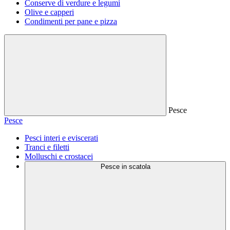
Conserve di verdure e legumi
Olive e capperi
Condimenti per pane e pizza
Pesce
Pesce
Pesci interi e eviscerati
Tranci e filetti
Molluschi e crostacei
Pesce in scatola