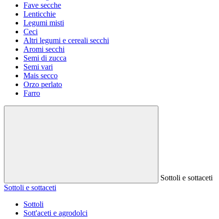
Fave secche
Lenticchie
Legumi misti
Ceci
Altri legumi e cereali secchi
Aromi secchi
Semi di zucca
Semi vari
Mais secco
Orzo perlato
Farro
Sottoli e sottaceti
Sottoli e sottaceti
Sottoli
Sott'aceti e agrodolci