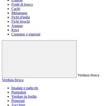
Fragole
Frutti di bosco
Cachi
Melagrana
Fichi d'india
Fichi freschi
Ananas
Kiwi
Castagne e marroni
Verdura fresca
Verdura fresca
Insalate e radicchi
Pomodori
Verdure in foglia
Peperoni
Zucchine