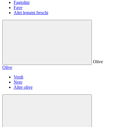
Fagiolini
Fave
Altri legumi freschi
Olive
Olive
Verdi
Nere
Altre olive