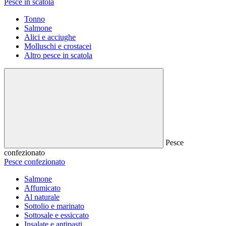
Pesce in scatola
Tonno
Salmone
Alici e acciughe
Molluschi e crostacei
Altro pesce in scatola
Pesce
confezionato
Pesce confezionato
Salmone
Affumicato
Al naturale
Sottolio e marinato
Sottosale e essiccato
Insalate e antipasti