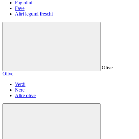
Fagiolini
Fave
Altri legumi freschi
Olive
Olive
Verdi
Nere
Altre olive