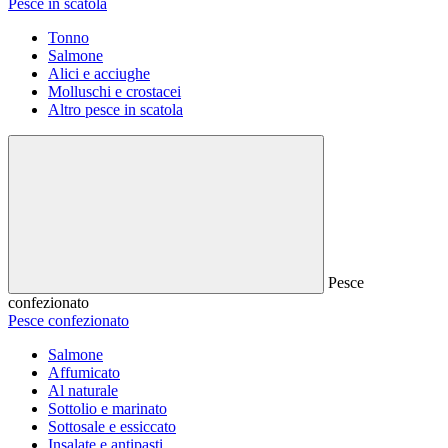
Pesce in scatola
Tonno
Salmone
Alici e acciughe
Molluschi e crostacei
Altro pesce in scatola
Pesce
confezionato
Pesce confezionato
Salmone
Affumicato
Al naturale
Sottolio e marinato
Sottosale e essiccato
Insalate e antipasti