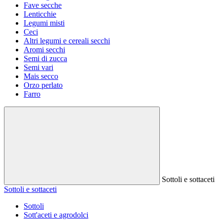
Fave secche
Lenticchie
Legumi misti
Ceci
Altri legumi e cereali secchi
Aromi secchi
Semi di zucca
Semi vari
Mais secco
Orzo perlato
Farro
Sottoli e sottaceti
Sottoli e sottaceti
Sottoli
Sott'aceti e agrodolci