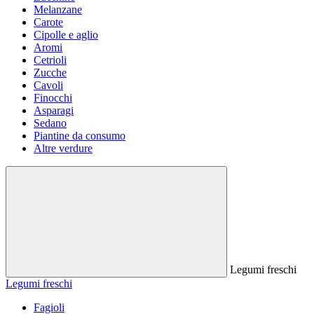
Melanzane
Carote
Cipolle e aglio
Aromi
Cetrioli
Zucche
Cavoli
Finocchi
Asparagi
Sedano
Piantine da consumo
Altre verdure
Legumi freschi
Legumi freschi
Fagioli