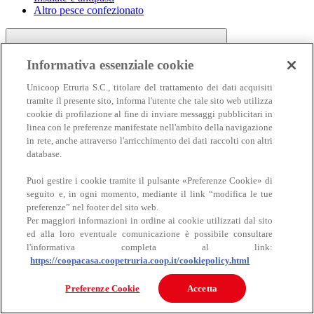
Altro pesce confezionato
Informativa essenziale cookie
Unicoop Etruria S.C., titolare del trattamento dei dati acquisiti
tramite il presente sito, informa l'utente che tale sito web utilizza
cookie di profilazione al fine di inviare messaggi pubblicitari in
linea con le preferenze manifestate nell'ambito della navigazione
Carne
in rete, anche attraverso l'arricchimento dei dati raccolti con altri
Carne
database.
Puoi gestire i cookie tramite il pulsante «Preferenze Cookie» di
seguito e, in ogni momento, mediante il link “modifica le tue
preferenze” nel footer del sito web.
Per maggiori informazioni in ordine ai cookie utilizzati dal sito
ed alla loro eventuale comunicazione è possibile consultare
l'informativa completa al link:
https://coopacasa.coopetruria.coop.it/cookiepolicy.html
Bovino
Ovino
Preferenze Cookie
Accetta
Suino
Equino