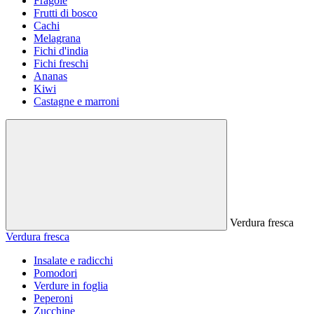
Fragole
Frutti di bosco
Cachi
Melagrana
Fichi d'india
Fichi freschi
Ananas
Kiwi
Castagne e marroni
Verdura fresca
Verdura fresca
Insalate e radicchi
Pomodori
Verdure in foglia
Peperoni
Zucchine