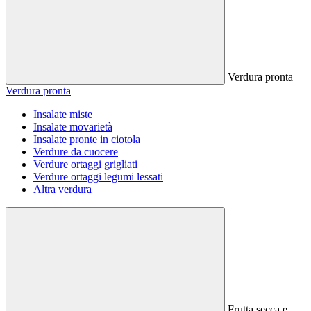
Verdura pronta
Verdura pronta
Insalate miste
Insalate movarietà
Insalate pronte in ciotola
Verdure da cuocere
Verdure ortaggi grigliati
Verdure ortaggi legumi lessati
Altra verdura
Frutta secca e