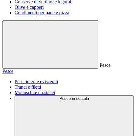
Conserve di verdure e legumi
Olive e capperi
Condimenti per pane e pizza
Pesce
Pesce
Pesci interi e eviscerati
Tranci e filetti
Molluschi e crostacei
Pesce in scatola