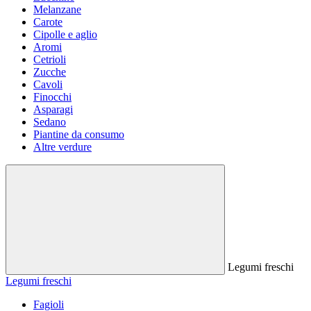
Melanzane
Carote
Cipolle e aglio
Aromi
Cetrioli
Zucche
Cavoli
Finocchi
Asparagi
Sedano
Piantine da consumo
Altre verdure
Legumi freschi
Legumi freschi
Fagioli