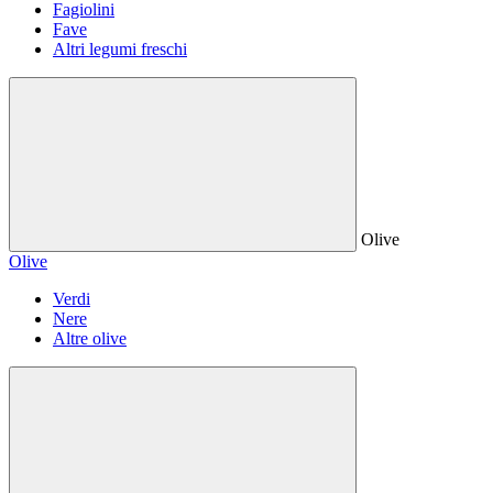
Fagiolini
Fave
Altri legumi freschi
Olive
Olive
Verdi
Nere
Altre olive