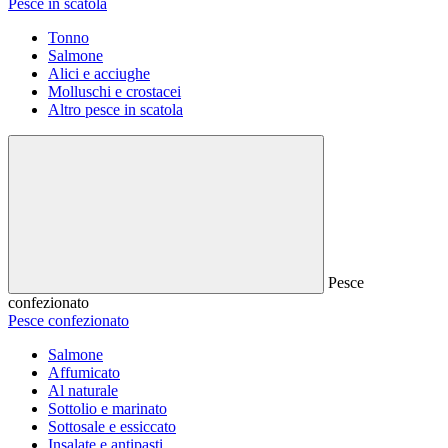
Pesce in scatola
Tonno
Salmone
Alici e acciughe
Molluschi e crostacei
Altro pesce in scatola
Pesce
confezionato
Pesce confezionato
Salmone
Affumicato
Al naturale
Sottolio e marinato
Sottosale e essiccato
Insalate e antipasti