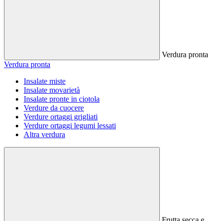
Verdura pronta
Verdura pronta
Insalate miste
Insalate movarietà
Insalate pronte in ciotola
Verdure da cuocere
Verdure ortaggi grigliati
Verdure ortaggi legumi lessati
Altra verdura
Frutta secca e