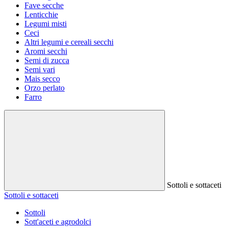
Fave secche
Lenticchie
Legumi misti
Ceci
Altri legumi e cereali secchi
Aromi secchi
Semi di zucca
Semi vari
Mais secco
Orzo perlato
Farro
Sottoli e sottaceti
Sottoli e sottaceti
Sottoli
Sott'aceti e agrodolci