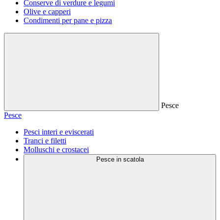
Conserve di verdure e legumi
Olive e capperi
Condimenti per pane e pizza
Pesce
Pesce
Pesci interi e eviscerati
Tranci e filetti
Molluschi e crostacei
Pesce in scatola