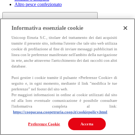
Altro pesce confezionato
Informativa essenziale cookie
Unicoop Etruria S.C., titolare del trattamento dei dati acquisiti
tramite il presente sito, informa l'utente che tale sito web utilizza
cookie di profilazione al fine di inviare messaggi pubblicitari in
linea con le preferenze manifestate nell'ambito della navigazione
Carne
in rete, anche attraverso l'arricchimento dei dati raccolti con altri
Carne
database.
Puoi gestire i cookie tramite il pulsante «Preferenze Cookie» di
seguito e, in ogni momento, mediante il link “modifica le tue
preferenze” nel footer del sito web.
Per maggiori informazioni in ordine ai cookie utilizzati dal sito
ed alla loro eventuale comunicazione è possibile consultare
l'informativa completa al link:
https://coopacasa.coopetruria.coop.it/cookiepolicy.html
Bovino
Ovino
Preferenze Cookie
Accetta
Suino
Equino