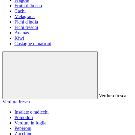
Fragole
Frutti di bosco
Cachi
Melagrana
Fichi d'india
Fichi freschi
Ananas
Kiwi
Castagne e marroni
Verdura fresca
Verdura fresca
Insalate e radicchi
Pomodori
Verdure in foglia
Peperoni
Zucchine