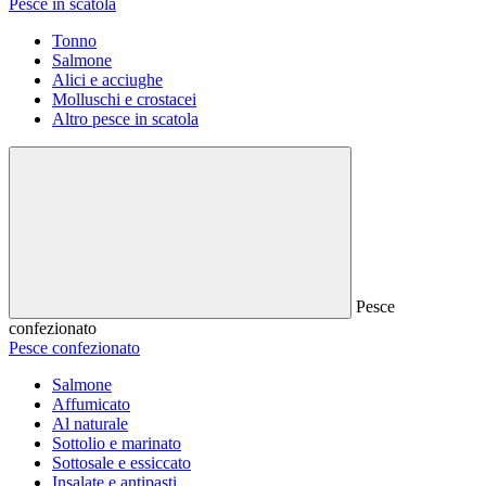
Pesce in scatola
Tonno
Salmone
Alici e acciughe
Molluschi e crostacei
Altro pesce in scatola
Pesce
confezionato
Pesce confezionato
Salmone
Affumicato
Al naturale
Sottolio e marinato
Sottosale e essiccato
Insalate e antipasti