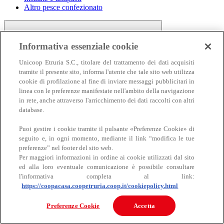
Altro pesce confezionato
Informativa essenziale cookie
Unicoop Etruria S.C., titolare del trattamento dei dati acquisiti
tramite il presente sito, informa l'utente che tale sito web utilizza
cookie di profilazione al fine di inviare messaggi pubblicitari in
linea con le preferenze manifestate nell'ambito della navigazione
Carne
in rete, anche attraverso l'arricchimento dei dati raccolti con altri
Carne
database.
Puoi gestire i cookie tramite il pulsante «Preferenze Cookie» di
seguito e, in ogni momento, mediante il link “modifica le tue
preferenze” nel footer del sito web.
Per maggiori informazioni in ordine ai cookie utilizzati dal sito
ed alla loro eventuale comunicazione è possibile consultare
l'informativa completa al link:
https://coopacasa.coopetruria.coop.it/cookiepolicy.html
Bovino
Ovino
Preferenze Cookie
Accetta
Suino
Equino