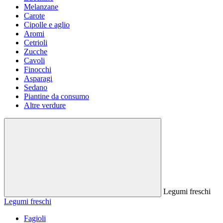
Melanzane
Carote
Cipolle e aglio
Aromi
Cetrioli
Zucche
Cavoli
Finocchi
Asparagi
Sedano
Piantine da consumo
Altre verdure
Legumi freschi
Legumi freschi
Fagioli