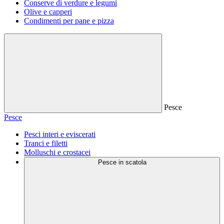
Conserve di verdure e legumi
Olive e capperi
Condimenti per pane e pizza
Pesce
Pesce
Pesci interi e eviscerati
Tranci e filetti
Molluschi e crostacei
Pesce in scatola