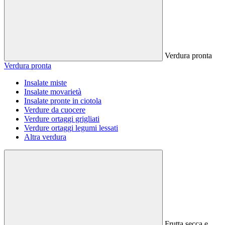
Verdura pronta
Verdura pronta
Insalate miste
Insalate movarietà
Insalate pronte in ciotola
Verdure da cuocere
Verdure ortaggi grigliati
Verdure ortaggi legumi lessati
Altra verdura
Frutta secca e