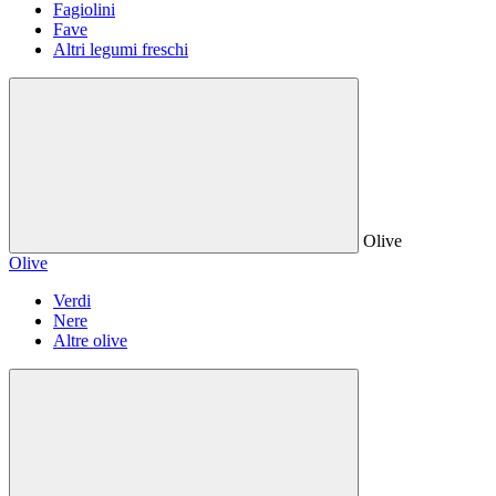
Fagiolini
Fave
Altri legumi freschi
Olive
Olive
Verdi
Nere
Altre olive