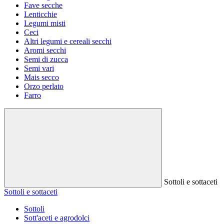
Fave secche
Lenticchie
Legumi misti
Ceci
Altri legumi e cereali secchi
Aromi secchi
Semi di zucca
Semi vari
Mais secco
Orzo perlato
Farro
Sottoli e sottaceti
Sottoli e sottaceti
Sottoli
Sott'aceti e agrodolci