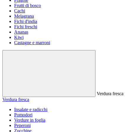
Fragole
Frutti di bosco
Cachi
Melagrana
Fichi d'india
Fichi freschi
Ananas
Kiwi
Castagne e marroni
Verdura fresca
Verdura fresca
Insalate e radicchi
Pomodori
Verdure in foglia
Peperoni
Zucchine