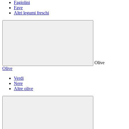
Fagiolini
Fave
Altri legumi freschi
Olive
Olive
Verdi
Nere
Altre olive