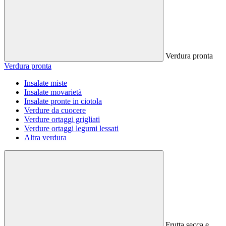
Verdura pronta
Verdura pronta
Insalate miste
Insalate movarietà
Insalate pronte in ciotola
Verdure da cuocere
Verdure ortaggi grigliati
Verdure ortaggi legumi lessati
Altra verdura
Frutta secca e