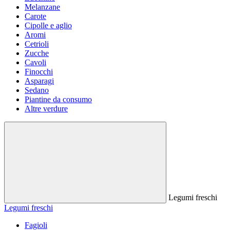
Melanzane
Carote
Cipolle e aglio
Aromi
Cetrioli
Zucche
Cavoli
Finocchi
Asparagi
Sedano
Piantine da consumo
Altre verdure
Legumi freschi
Legumi freschi
Fagioli