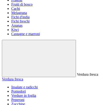
Fragole
Frutti di bosco
Cachi
Melagrana
Fichi d'india
Fichi freschi
Ananas
Kiwi
Castagne e marroni
Verdura fresca
Verdura fresca
Insalate e radicchi
Pomodori
Verdure in foglia
Peperoni
Zucchine