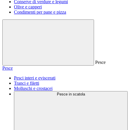
Conserve di verdure e legumi
Olive e capperi
Condimenti per pane e pizza
Pesce
Pesce
Pesci interi e eviscerati
Tranci e filetti
Molluschi e crostacei
Pesce in scatola