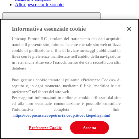
Altro pesce confezionato
Informativa essenziale cookie
Unicoop Etruria S.C., titolare del trattamento dei dati acquisiti
tramite il presente sito, informa l'utente che tale sito web utilizza
cookie di profilazione al fine di inviare messaggi pubblicitari in
linea con le preferenze manifestate nell'ambito della navigazione
Carne
in rete, anche attraverso l'arricchimento dei dati raccolti con altri
Carne
database.
Puoi gestire i cookie tramite il pulsante «Preferenze Cookie» di
seguito e, in ogni momento, mediante il link “modifica le tue
preferenze” nel footer del sito web.
Per maggiori informazioni in ordine ai cookie utilizzati dal sito
ed alla loro eventuale comunicazione è possibile consultare
l'informativa completa al link:
https://coopacasa.coopetruria.coop.it/cookiepolicy.html
Bovino
Ovino
Preferenze Cookie
Accetta
Suino
Equino