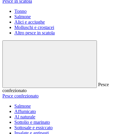
Pesce in scatola
Tonno
Salmone
Alici e acciughe
Molluschi e crostacei
Altro pesce in scatola
Pesce
confezionato
Pesce confezionato
Salmone
Affumicato
Al naturale
Sottolio e marinato
Sottosale e essiccato
Insalate e antipasti