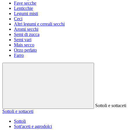
Fave secche
Lenticchie
Legumi misti
Ceci
Altri legumi e cereali secchi
Aromi secchi
Semi di zucca
Semi vari
Mais secco
Orzo perlato
Farro
Sottoli e sottaceti
Sottoli e sottaceti
Sottoli
Sott'aceti e agrodolci