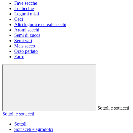
Fave secche
Lenticchie
Legumi misti
Ceci
Altri legumi e cereali secchi
Aromi secchi
Semi di zucca
Semi vari
Mais secco
Orzo perlato
Farro
Sottoli e sottaceti
Sottoli e sottaceti
Sottoli
Sott'aceti e agrodolci