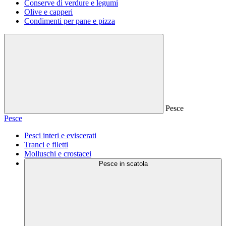
Conserve di verdure e legumi
Olive e capperi
Condimenti per pane e pizza
Pesce
Pesce
Pesci interi e eviscerati
Tranci e filetti
Molluschi e crostacei
Pesce in scatola