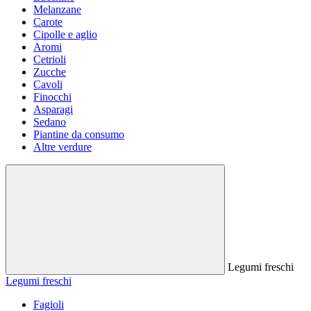
Melanzane
Carote
Cipolle e aglio
Aromi
Cetrioli
Zucche
Cavoli
Finocchi
Asparagi
Sedano
Piantine da consumo
Altre verdure
Legumi freschi
Legumi freschi
Fagioli