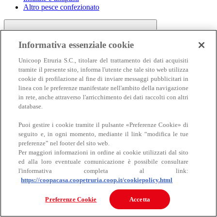
Altro pesce confezionato
Informativa essenziale cookie
Unicoop Etruria S.C., titolare del trattamento dei dati acquisiti
tramite il presente sito, informa l'utente che tale sito web utilizza
cookie di profilazione al fine di inviare messaggi pubblicitari in
linea con le preferenze manifestate nell'ambito della navigazione
Carne
in rete, anche attraverso l'arricchimento dei dati raccolti con altri
Carne
database.
Puoi gestire i cookie tramite il pulsante «Preferenze Cookie» di
seguito e, in ogni momento, mediante il link “modifica le tue
preferenze” nel footer del sito web.
Per maggiori informazioni in ordine ai cookie utilizzati dal sito
ed alla loro eventuale comunicazione è possibile consultare
l'informativa completa al link:
https://coopacasa.coopetruria.coop.it/cookiepolicy.html
Bovino
Ovino
Preferenze Cookie
Accetta
Suino
Equino