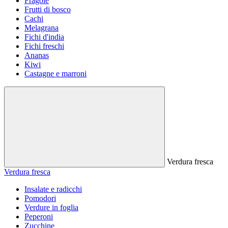
Fragole
Frutti di bosco
Cachi
Melagrana
Fichi d'india
Fichi freschi
Ananas
Kiwi
Castagne e marroni
Verdura fresca
Verdura fresca
Insalate e radicchi
Pomodori
Verdure in foglia
Peperoni
Zucchine