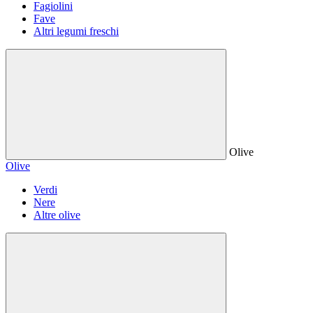
Fagiolini
Fave
Altri legumi freschi
Olive
Olive
Verdi
Nere
Altre olive