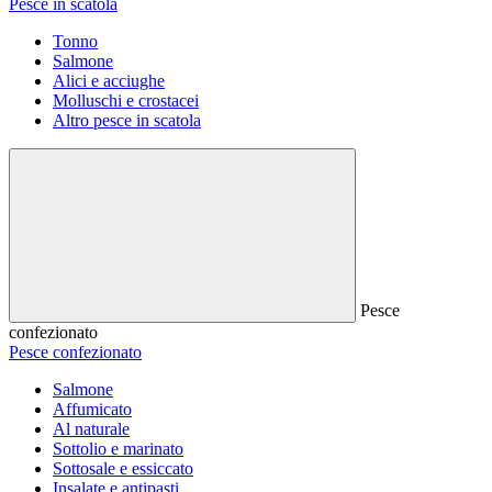
Pesce in scatola
Tonno
Salmone
Alici e acciughe
Molluschi e crostacei
Altro pesce in scatola
Pesce
confezionato
Pesce confezionato
Salmone
Affumicato
Al naturale
Sottolio e marinato
Sottosale e essiccato
Insalate e antipasti