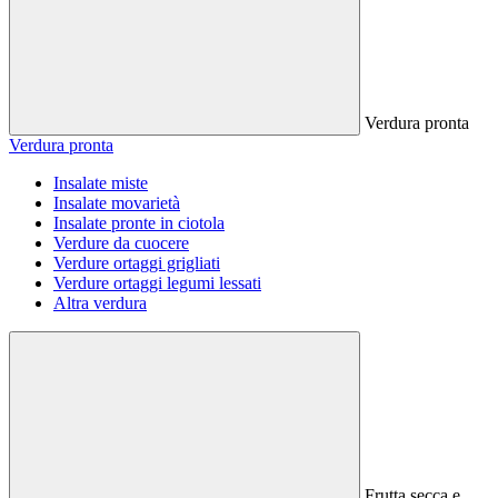
Verdura pronta
Verdura pronta
Insalate miste
Insalate movarietà
Insalate pronte in ciotola
Verdure da cuocere
Verdure ortaggi grigliati
Verdure ortaggi legumi lessati
Altra verdura
Frutta secca e