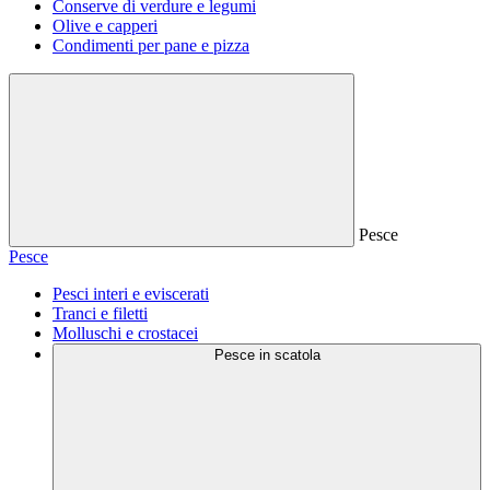
Conserve di verdure e legumi
Olive e capperi
Condimenti per pane e pizza
Pesce
Pesce
Pesci interi e eviscerati
Tranci e filetti
Molluschi e crostacei
Pesce in scatola