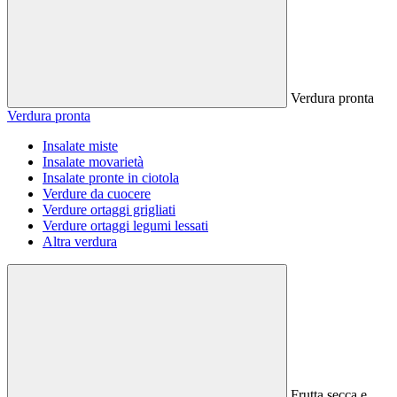
Verdura pronta
Verdura pronta
Insalate miste
Insalate movarietà
Insalate pronte in ciotola
Verdure da cuocere
Verdure ortaggi grigliati
Verdure ortaggi legumi lessati
Altra verdura
Frutta secca e