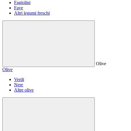
Fagiolini
Fave
Altri legumi freschi
Olive
Olive
Verdi
Nere
Altre olive