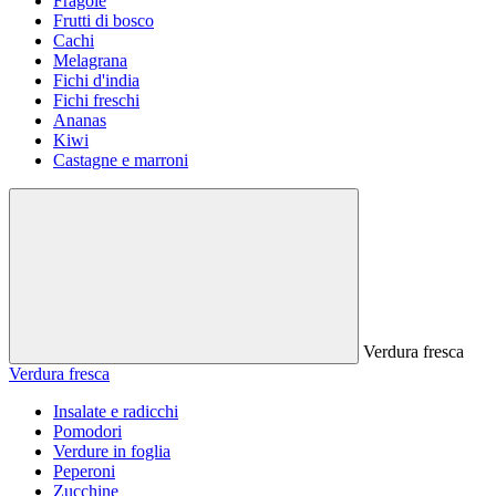
Fragole
Frutti di bosco
Cachi
Melagrana
Fichi d'india
Fichi freschi
Ananas
Kiwi
Castagne e marroni
Verdura fresca
Verdura fresca
Insalate e radicchi
Pomodori
Verdure in foglia
Peperoni
Zucchine