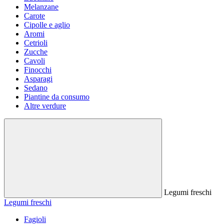
Melanzane
Carote
Cipolle e aglio
Aromi
Cetrioli
Zucche
Cavoli
Finocchi
Asparagi
Sedano
Piantine da consumo
Altre verdure
Legumi freschi
Legumi freschi
Fagioli