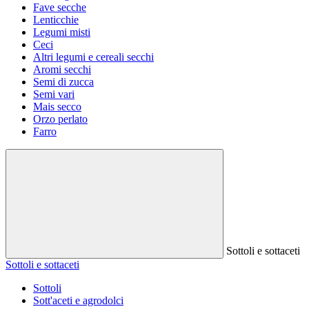
Fave secche
Lenticchie
Legumi misti
Ceci
Altri legumi e cereali secchi
Aromi secchi
Semi di zucca
Semi vari
Mais secco
Orzo perlato
Farro
Sottoli e sottaceti
Sottoli e sottaceti
Sottoli
Sott'aceti e agrodolci