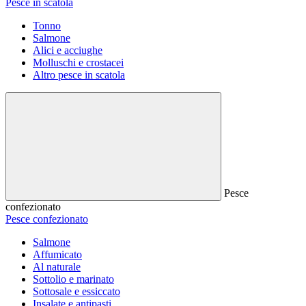
Pesce in scatola
Tonno
Salmone
Alici e acciughe
Molluschi e crostacei
Altro pesce in scatola
Pesce
confezionato
Pesce confezionato
Salmone
Affumicato
Al naturale
Sottolio e marinato
Sottosale e essiccato
Insalate e antipasti