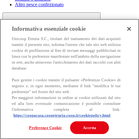
Altro pesce confezionato
Informativa essenziale cookie
Unicoop Etruria S.C., titolare del trattamento dei dati acquisiti
tramite il presente sito, informa l'utente che tale sito web utilizza
cookie di profilazione al fine di inviare messaggi pubblicitari in
linea con le preferenze manifestate nell'ambito della navigazione
Carne
in rete, anche attraverso l'arricchimento dei dati raccolti con altri
Carne
database.
Puoi gestire i cookie tramite il pulsante «Preferenze Cookie» di
seguito e, in ogni momento, mediante il link “modifica le tue
preferenze” nel footer del sito web.
Per maggiori informazioni in ordine ai cookie utilizzati dal sito
ed alla loro eventuale comunicazione è possibile consultare
l'informativa completa al link:
https://coopacasa.coopetruria.coop.it/cookiepolicy.html
Bovino
Ovino
Preferenze Cookie
Accetta
Suino
Equino