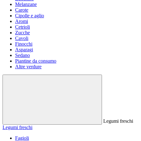
Melanzane
Carote
Cipolle e aglio
Aromi
Cetrioli
Zucche
Cavoli
Finocchi
Asparagi
Sedano
Piantine da consumo
Altre verdure
Legumi freschi
Legumi freschi
Fagioli