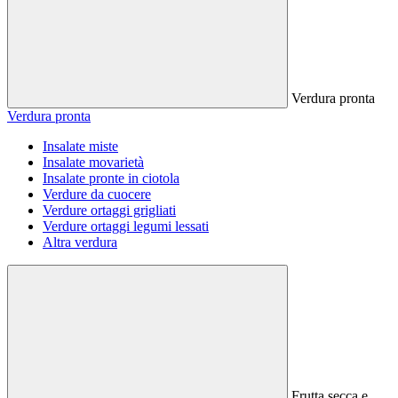
Verdura pronta
Verdura pronta
Insalate miste
Insalate movarietà
Insalate pronte in ciotola
Verdure da cuocere
Verdure ortaggi grigliati
Verdure ortaggi legumi lessati
Altra verdura
Frutta secca e