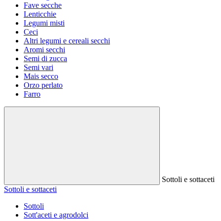
Fave secche
Lenticchie
Legumi misti
Ceci
Altri legumi e cereali secchi
Aromi secchi
Semi di zucca
Semi vari
Mais secco
Orzo perlato
Farro
Sottoli e sottaceti
Sottoli e sottaceti
Sottoli
Sott'aceti e agrodolci