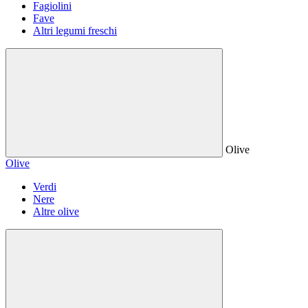
Fagiolini
Fave
Altri legumi freschi
Olive
Olive
Verdi
Nere
Altre olive