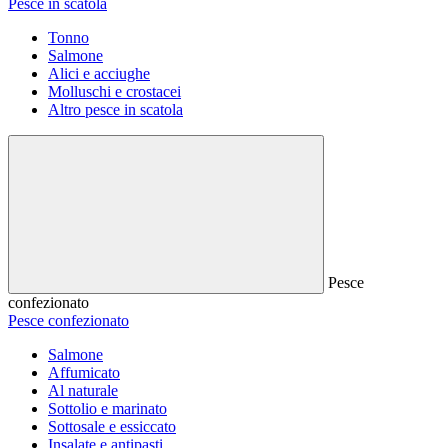
Pesce in scatola
Tonno
Salmone
Alici e acciughe
Molluschi e crostacei
Altro pesce in scatola
Pesce
confezionato
Pesce confezionato
Salmone
Affumicato
Al naturale
Sottolio e marinato
Sottosale e essiccato
Insalate e antipasti