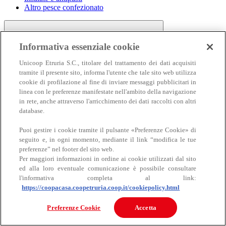
Altro pesce confezionato
Informativa essenziale cookie
Unicoop Etruria S.C., titolare del trattamento dei dati acquisiti
tramite il presente sito, informa l'utente che tale sito web utilizza
cookie di profilazione al fine di inviare messaggi pubblicitari in
linea con le preferenze manifestate nell'ambito della navigazione
Carne
in rete, anche attraverso l'arricchimento dei dati raccolti con altri
Carne
database.
Puoi gestire i cookie tramite il pulsante «Preferenze Cookie» di
seguito e, in ogni momento, mediante il link “modifica le tue
preferenze” nel footer del sito web.
Per maggiori informazioni in ordine ai cookie utilizzati dal sito
ed alla loro eventuale comunicazione è possibile consultare
l'informativa completa al link:
https://coopacasa.coopetruria.coop.it/cookiepolicy.html
Bovino
Ovino
Preferenze Cookie
Accetta
Suino
Equino