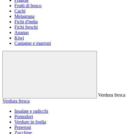
Fragole
Frutti di bosco
Cachi
Melagrana
Fichi d'india
Fichi freschi
Ananas
Kiwi
Castagne e marroni
Verdura fresca
Verdura fresca
Insalate e radicchi
Pomodori
Verdure in foglia
Peperoni
Zucchine