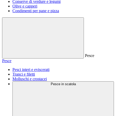
Conserve di verdure e legumi
Olive e capperi
Condimenti per pane e pizza
Pesce
Pesce
Pesci interi e eviscerati
Tranci e filetti
Molluschi e crostacei
Pesce in scatola