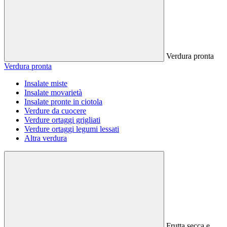
Verdura pronta
Verdura pronta
Insalate miste
Insalate movarietà
Insalate pronte in ciotola
Verdure da cuocere
Verdure ortaggi grigliati
Verdure ortaggi legumi lessati
Altra verdura
Frutta secca e