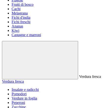
Fragole
Frutti di bosco
Cachi
Melagrana
Fichi d'india
Fichi freschi
Ananas
Kiwi
Castagne e marroni
Verdura fresca
Verdura fresca
Insalate e radicchi
Pomodori
Verdure in foglia
Peperoni
Zucchine