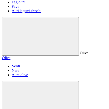
Fagiolini
Fave
Altri legumi freschi
Olive
Olive
Verdi
Nere
Altre olive