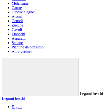
Melanzane
Carote
Cipolle e aglio
Aromi
Cetrioli
Zucche
Cavoli
Finocchi
Asparagi
Sedano
Piantine da consumo
Altre verdure
Legumi freschi
Legumi freschi
Fagioli