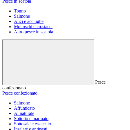
Pesce in scatola
Tonno
Salmone
Alici e acciughe
Molluschi e crostacei
Altro pesce in scatola
Pesce
confezionato
Pesce confezionato
Salmone
Affumicato
Al naturale
Sottolio e marinato
Sottosale e essiccato
Insalate e antipasti