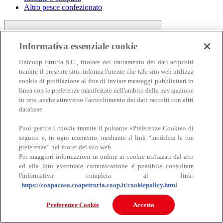
Altro pesce confezionato
Informativa essenziale cookie
Unicoop Etruria S.C., titolare del trattamento dei dati acquisiti
tramite il presente sito, informa l'utente che tale sito web utilizza
cookie di profilazione al fine di inviare messaggi pubblicitari in
linea con le preferenze manifestate nell'ambito della navigazione
Carne
in rete, anche attraverso l'arricchimento dei dati raccolti con altri
Carne
database.
Puoi gestire i cookie tramite il pulsante «Preferenze Cookie» di
seguito e, in ogni momento, mediante il link “modifica le tue
preferenze” nel footer del sito web.
Per maggiori informazioni in ordine ai cookie utilizzati dal sito
ed alla loro eventuale comunicazione è possibile consultare
l'informativa completa al link:
https://coopacasa.coopetruria.coop.it/cookiepolicy.html
Bovino
Ovino
Preferenze Cookie
Accetta
Suino
Equino