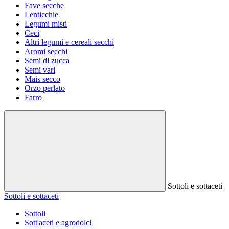
Fave secche
Lenticchie
Legumi misti
Ceci
Altri legumi e cereali secchi
Aromi secchi
Semi di zucca
Semi vari
Mais secco
Orzo perlato
Farro
Sottoli e sottaceti
Sottoli e sottaceti
Sottoli
Sott'aceti e agrodolci