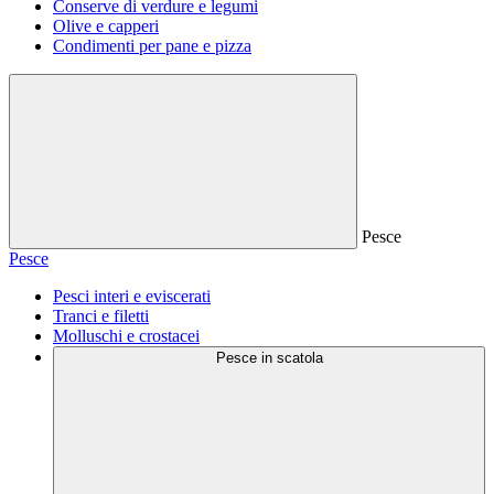
Conserve di verdure e legumi
Olive e capperi
Condimenti per pane e pizza
Pesce
Pesce
Pesci interi e eviscerati
Tranci e filetti
Molluschi e crostacei
Pesce in scatola