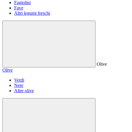
Fagiolini
Fave
Altri legumi freschi
Olive
Olive
Verdi
Nere
Altre olive