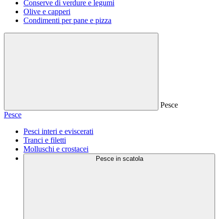
Conserve di verdure e legumi
Olive e capperi
Condimenti per pane e pizza
Pesce
Pesce
Pesci interi e eviscerati
Tranci e filetti
Molluschi e crostacei
Pesce in scatola