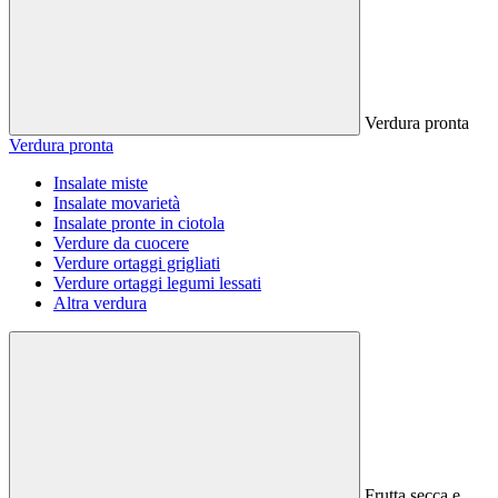
Verdura pronta
Verdura pronta
Insalate miste
Insalate movarietà
Insalate pronte in ciotola
Verdure da cuocere
Verdure ortaggi grigliati
Verdure ortaggi legumi lessati
Altra verdura
Frutta secca e