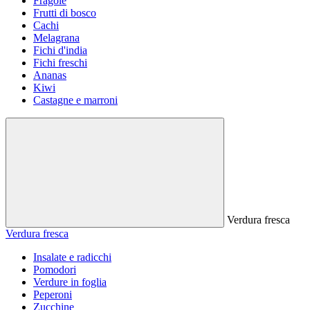
Fragole
Frutti di bosco
Cachi
Melagrana
Fichi d'india
Fichi freschi
Ananas
Kiwi
Castagne e marroni
Verdura fresca
Verdura fresca
Insalate e radicchi
Pomodori
Verdure in foglia
Peperoni
Zucchine