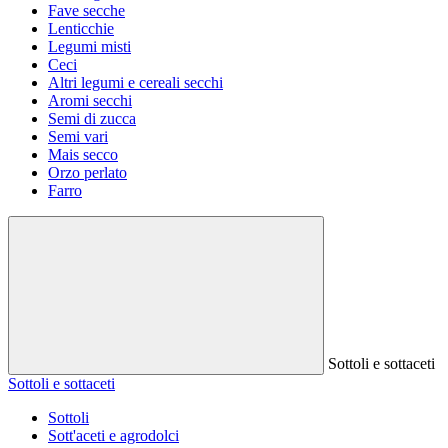
Fave secche
Lenticchie
Legumi misti
Ceci
Altri legumi e cereali secchi
Aromi secchi
Semi di zucca
Semi vari
Mais secco
Orzo perlato
Farro
Sottoli e sottaceti
Sottoli e sottaceti
Sottoli
Sott'aceti e agrodolci