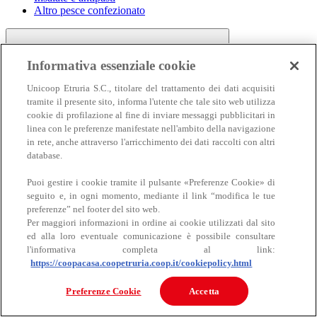
Altro pesce confezionato
Informativa essenziale cookie
Unicoop Etruria S.C., titolare del trattamento dei dati acquisiti
tramite il presente sito, informa l'utente che tale sito web utilizza
cookie di profilazione al fine di inviare messaggi pubblicitari in
linea con le preferenze manifestate nell'ambito della navigazione
Carne
in rete, anche attraverso l'arricchimento dei dati raccolti con altri
Carne
database.
Puoi gestire i cookie tramite il pulsante «Preferenze Cookie» di
seguito e, in ogni momento, mediante il link “modifica le tue
preferenze” nel footer del sito web.
Per maggiori informazioni in ordine ai cookie utilizzati dal sito
ed alla loro eventuale comunicazione è possibile consultare
l'informativa completa al link:
https://coopacasa.coopetruria.coop.it/cookiepolicy.html
Bovino
Ovino
Preferenze Cookie
Accetta
Suino
Equino