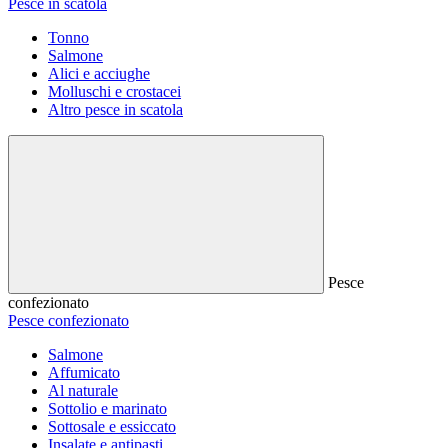
Pesce in scatola
Tonno
Salmone
Alici e acciughe
Molluschi e crostacei
Altro pesce in scatola
Pesce
confezionato
Pesce confezionato
Salmone
Affumicato
Al naturale
Sottolio e marinato
Sottosale e essiccato
Insalate e antipasti