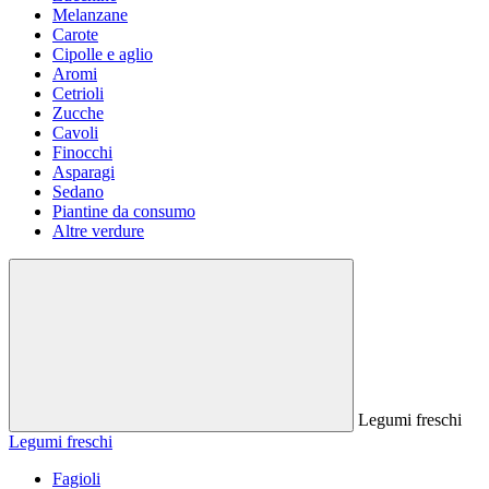
Melanzane
Carote
Cipolle e aglio
Aromi
Cetrioli
Zucche
Cavoli
Finocchi
Asparagi
Sedano
Piantine da consumo
Altre verdure
Legumi freschi
Legumi freschi
Fagioli