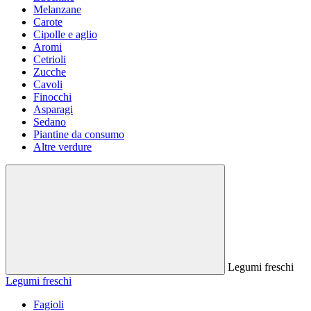
Melanzane
Carote
Cipolle e aglio
Aromi
Cetrioli
Zucche
Cavoli
Finocchi
Asparagi
Sedano
Piantine da consumo
Altre verdure
Legumi freschi
Legumi freschi
Fagioli