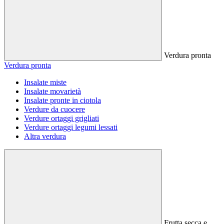
Verdura pronta
Verdura pronta
Insalate miste
Insalate movarietà
Insalate pronte in ciotola
Verdure da cuocere
Verdure ortaggi grigliati
Verdure ortaggi legumi lessati
Altra verdura
Frutta secca e