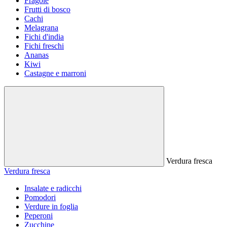
Fragole
Frutti di bosco
Cachi
Melagrana
Fichi d'india
Fichi freschi
Ananas
Kiwi
Castagne e marroni
Verdura fresca
Verdura fresca
Insalate e radicchi
Pomodori
Verdure in foglia
Peperoni
Zucchine