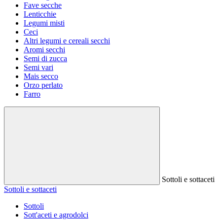
Fave secche
Lenticchie
Legumi misti
Ceci
Altri legumi e cereali secchi
Aromi secchi
Semi di zucca
Semi vari
Mais secco
Orzo perlato
Farro
Sottoli e sottaceti
Sottoli e sottaceti
Sottoli
Sott'aceti e agrodolci