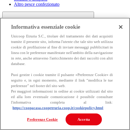
Altro pesce confezionato
Informativa essenziale cookie
Unicoop Etruria S.C., titolare del trattamento dei dati acquisiti
tramite il presente sito, informa l'utente che tale sito web utilizza
cookie di profilazione al fine di inviare messaggi pubblicitari in
linea con le preferenze manifestate nell'ambito della navigazione
Carne
in rete, anche attraverso l'arricchimento dei dati raccolti con altri
Carne
database.
Puoi gestire i cookie tramite il pulsante «Preferenze Cookie» di
seguito e, in ogni momento, mediante il link “modifica le tue
preferenze” nel footer del sito web.
Per maggiori informazioni in ordine ai cookie utilizzati dal sito
ed alla loro eventuale comunicazione è possibile consultare
l'informativa completa al link:
https://coopacasa.coopetruria.coop.it/cookiepolicy.html
Bovino
Ovino
Preferenze Cookie
Accetta
Suino
Equino