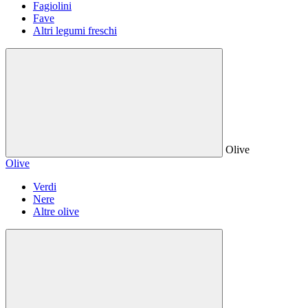
Fagiolini
Fave
Altri legumi freschi
Olive
Olive
Verdi
Nere
Altre olive