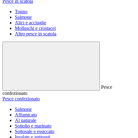
Pesce in scatola
Tonno
Salmone
Alici e acciughe
Molluschi e crostacei
Altro pesce in scatola
Pesce
confezionato
Pesce confezionato
Salmone
Affumicato
Al naturale
Sottolio e marinato
Sottosale e essiccato
Insalate e antipasti