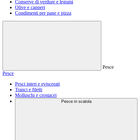
Conserve di verdure e legumi
Olive e capperi
Condimenti per pane e pizza
Pesce
Pesce
Pesci interi e eviscerati
Tranci e filetti
Molluschi e crostacei
Pesce in scatola