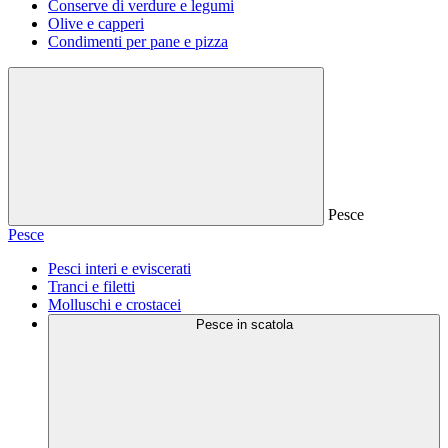
Conserve di verdure e legumi
Olive e capperi
Condimenti per pane e pizza
Pesce
Pesce
Pesci interi e eviscerati
Tranci e filetti
Molluschi e crostacei
Pesce in scatola