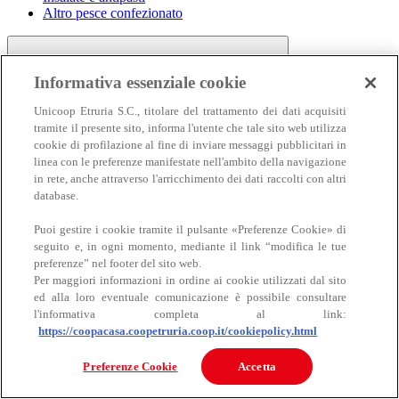
Altro pesce confezionato
Informativa essenziale cookie
Unicoop Etruria S.C., titolare del trattamento dei dati acquisiti
tramite il presente sito, informa l'utente che tale sito web utilizza
cookie di profilazione al fine di inviare messaggi pubblicitari in
linea con le preferenze manifestate nell'ambito della navigazione
Carne
in rete, anche attraverso l'arricchimento dei dati raccolti con altri
Carne
database.
Puoi gestire i cookie tramite il pulsante «Preferenze Cookie» di
seguito e, in ogni momento, mediante il link “modifica le tue
preferenze” nel footer del sito web.
Per maggiori informazioni in ordine ai cookie utilizzati dal sito
ed alla loro eventuale comunicazione è possibile consultare
l'informativa completa al link:
https://coopacasa.coopetruria.coop.it/cookiepolicy.html
Bovino
Ovino
Preferenze Cookie
Accetta
Suino
Equino