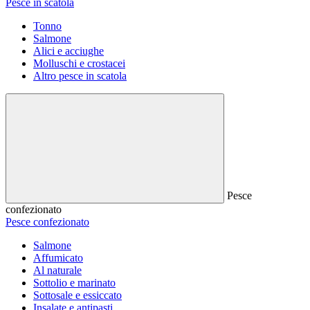
Pesce in scatola
Tonno
Salmone
Alici e acciughe
Molluschi e crostacei
Altro pesce in scatola
Pesce
confezionato
Pesce confezionato
Salmone
Affumicato
Al naturale
Sottolio e marinato
Sottosale e essiccato
Insalate e antipasti