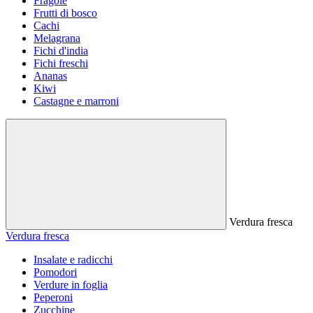
Fragole
Frutti di bosco
Cachi
Melagrana
Fichi d'india
Fichi freschi
Ananas
Kiwi
Castagne e marroni
Verdura fresca
Verdura fresca
Insalate e radicchi
Pomodori
Verdure in foglia
Peperoni
Zucchine