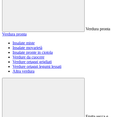
Verdura pronta
Verdura pronta
Insalate miste
Insalate movarietà
Insalate pronte in ciotola
Verdure da cuocere
Verdure ortaggi grigliati
Verdure ortaggi legumi lessati
Altra verdura
Frutta secca e