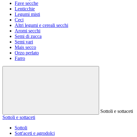
Fave secche
Lenticchie
Legumi misti
Ceci
Altri legumi e cereali secchi
Aromi secchi
Semi di zucca
Semi vari
Mais secco
Orzo perlato
Farro
Sottoli e sottaceti
Sottoli e sottaceti
Sottoli
Sott'aceti e agrodolci