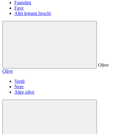
Fagiolini
Fave
Altri legumi freschi
Olive
Olive
Verdi
Nere
Altre olive