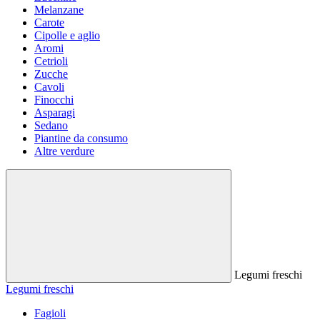
Melanzane
Carote
Cipolle e aglio
Aromi
Cetrioli
Zucche
Cavoli
Finocchi
Asparagi
Sedano
Piantine da consumo
Altre verdure
Legumi freschi
Legumi freschi
Fagioli