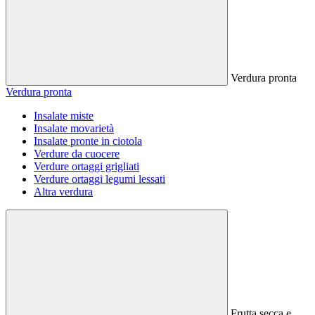
Verdura pronta
Verdura pronta
Insalate miste
Insalate movarietà
Insalate pronte in ciotola
Verdure da cuocere
Verdure ortaggi grigliati
Verdure ortaggi legumi lessati
Altra verdura
Frutta secca e