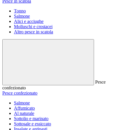
Pesce in scatola
Tonno
Salmone
Alici e acciughe
Molluschi e crostacei
Altro pesce in scatola
Pesce
confezionato
Pesce confezionato
Salmone
Affumicato
Al naturale
Sottolio e marinato
Sottosale e essiccato
Insalate e antipasti