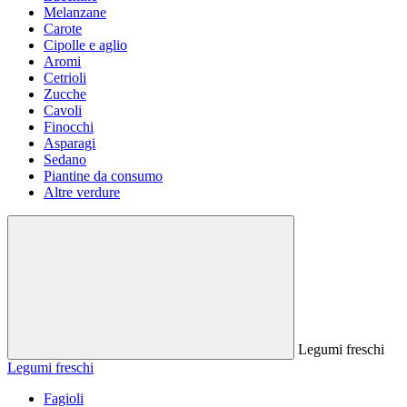
Melanzane
Carote
Cipolle e aglio
Aromi
Cetrioli
Zucche
Cavoli
Finocchi
Asparagi
Sedano
Piantine da consumo
Altre verdure
Legumi freschi
Legumi freschi
Fagioli