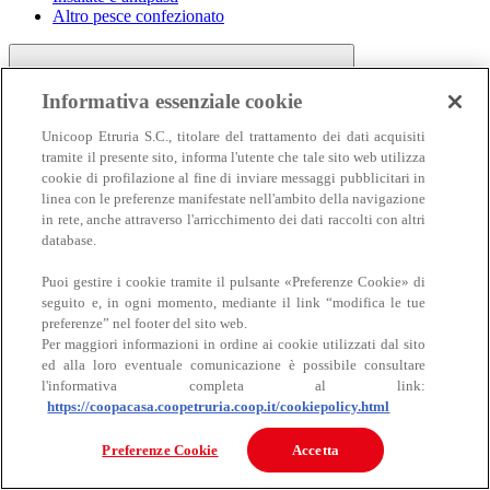
Altro pesce confezionato
Informativa essenziale cookie
Unicoop Etruria S.C., titolare del trattamento dei dati acquisiti
tramite il presente sito, informa l'utente che tale sito web utilizza
cookie di profilazione al fine di inviare messaggi pubblicitari in
linea con le preferenze manifestate nell'ambito della navigazione
Carne
in rete, anche attraverso l'arricchimento dei dati raccolti con altri
Carne
database.
Puoi gestire i cookie tramite il pulsante «Preferenze Cookie» di
seguito e, in ogni momento, mediante il link “modifica le tue
preferenze” nel footer del sito web.
Per maggiori informazioni in ordine ai cookie utilizzati dal sito
ed alla loro eventuale comunicazione è possibile consultare
l'informativa completa al link:
https://coopacasa.coopetruria.coop.it/cookiepolicy.html
Bovino
Ovino
Preferenze Cookie
Accetta
Suino
Equino