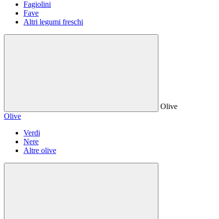
Fagiolini
Fave
Altri legumi freschi
Olive
Olive
Verdi
Nere
Altre olive