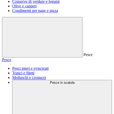
Conserve di verdure e legumi
Olive e capperi
Condimenti per pane e pizza
Pesce
Pesce
Pesci interi e eviscerati
Tranci e filetti
Molluschi e crostacei
Pesce in scatola