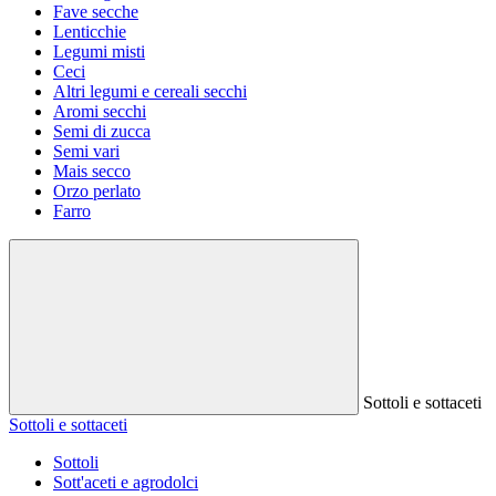
Fave secche
Lenticchie
Legumi misti
Ceci
Altri legumi e cereali secchi
Aromi secchi
Semi di zucca
Semi vari
Mais secco
Orzo perlato
Farro
Sottoli e sottaceti
Sottoli e sottaceti
Sottoli
Sott'aceti e agrodolci