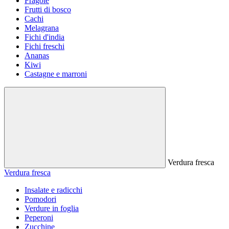
Fragole
Frutti di bosco
Cachi
Melagrana
Fichi d'india
Fichi freschi
Ananas
Kiwi
Castagne e marroni
Verdura fresca
Verdura fresca
Insalate e radicchi
Pomodori
Verdure in foglia
Peperoni
Zucchine