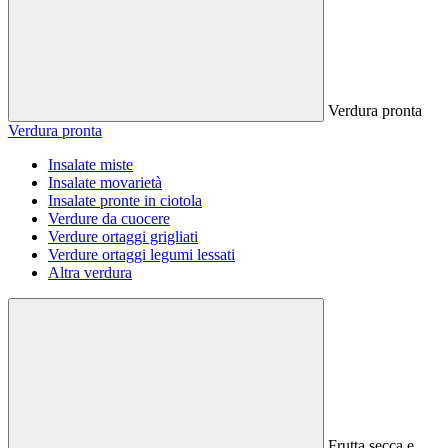
Verdura pronta
Verdura pronta
Insalate miste
Insalate movarietà
Insalate pronte in ciotola
Verdure da cuocere
Verdure ortaggi grigliati
Verdure ortaggi legumi lessati
Altra verdura
Frutta secca e