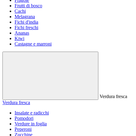
Fragole
Frutti di bosco
Cachi
Melagrana
Fichi d'india
Fichi freschi
Ananas
Kiwi
Castagne e marroni
Verdura fresca
Verdura fresca
Insalate e radicchi
Pomodori
Verdure in foglia
Peperoni
Zucchine