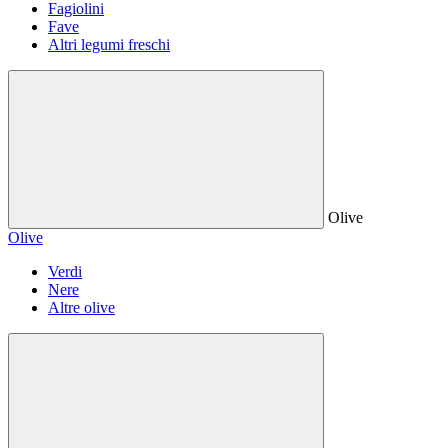
Fagiolini
Fave
Altri legumi freschi
Olive
Olive
Verdi
Nere
Altre olive