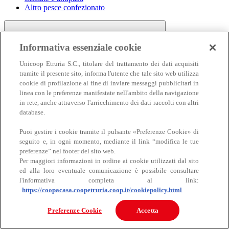
Altro pesce confezionato
Informativa essenziale cookie
Unicoop Etruria S.C., titolare del trattamento dei dati acquisiti
tramite il presente sito, informa l'utente che tale sito web utilizza
cookie di profilazione al fine di inviare messaggi pubblicitari in
linea con le preferenze manifestate nell'ambito della navigazione
Carne
in rete, anche attraverso l'arricchimento dei dati raccolti con altri
Carne
database.
Puoi gestire i cookie tramite il pulsante «Preferenze Cookie» di
seguito e, in ogni momento, mediante il link “modifica le tue
preferenze” nel footer del sito web.
Per maggiori informazioni in ordine ai cookie utilizzati dal sito
ed alla loro eventuale comunicazione è possibile consultare
l'informativa completa al link:
https://coopacasa.coopetruria.coop.it/cookiepolicy.html
Bovino
Ovino
Preferenze Cookie
Accetta
Suino
Equino