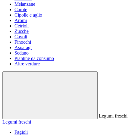
Melanzane
Carote
Cipolle e aglio
Aromi
Cetrioli
Zucche
Cavoli
Finocchi
Asparagi
Sedano
Piantine da consumo
Altre verdure
Legumi freschi
Legumi freschi
Fagioli