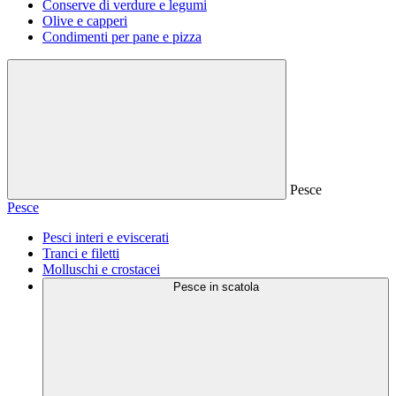
Conserve di verdure e legumi
Olive e capperi
Condimenti per pane e pizza
Pesce
Pesce
Pesci interi e eviscerati
Tranci e filetti
Molluschi e crostacei
Pesce in scatola