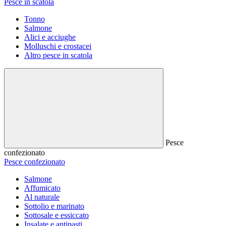
Pesce in scatola
Tonno
Salmone
Alici e acciughe
Molluschi e crostacei
Altro pesce in scatola
Pesce
confezionato
Pesce confezionato
Salmone
Affumicato
Al naturale
Sottolio e marinato
Sottosale e essiccato
Insalate e antipasti