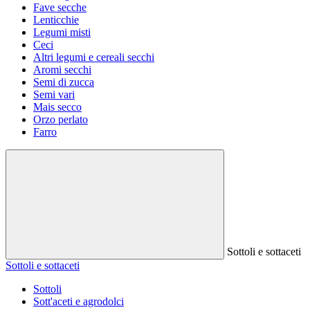
Fave secche
Lenticchie
Legumi misti
Ceci
Altri legumi e cereali secchi
Aromi secchi
Semi di zucca
Semi vari
Mais secco
Orzo perlato
Farro
Sottoli e sottaceti
Sottoli e sottaceti
Sottoli
Sott'aceti e agrodolci