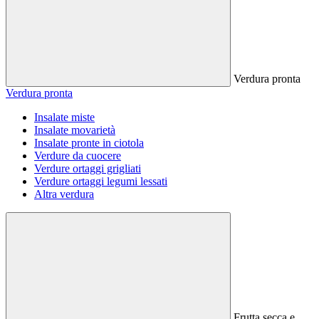
Verdura pronta
Verdura pronta
Insalate miste
Insalate movarietà
Insalate pronte in ciotola
Verdure da cuocere
Verdure ortaggi grigliati
Verdure ortaggi legumi lessati
Altra verdura
Frutta secca e