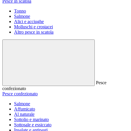
Pesce in scatola
Tonno
Salmone
Alici e acciughe
Molluschi e crostacei
Altro pesce in scatola
Pesce
confezionato
Pesce confezionato
Salmone
Affumicato
Al naturale
Sottolio e marinato
Sottosale e essiccato
Insalate e antipasti