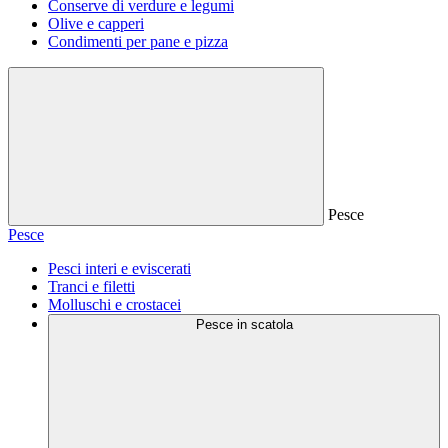
Conserve di verdure e legumi
Olive e capperi
Condimenti per pane e pizza
Pesce
Pesce
Pesci interi e eviscerati
Tranci e filetti
Molluschi e crostacei
Pesce in scatola