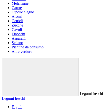
Melanzane
Carote
Cipolle e aglio
Aromi
Cetrioli
Zucche
Cavoli
Finocchi
Asparagi
Sedano
Piantine da consumo
Altre verdure
Legumi freschi
Legumi freschi
Fagioli