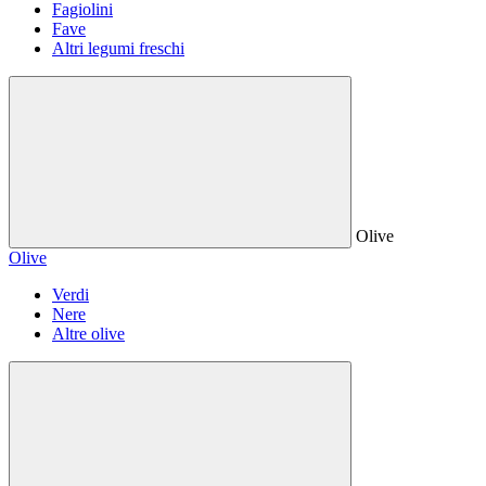
Fagiolini
Fave
Altri legumi freschi
Olive
Olive
Verdi
Nere
Altre olive