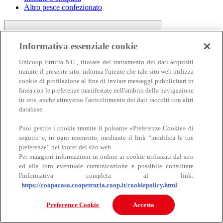
Altro pesce confezionato
Informativa essenziale cookie
Unicoop Etruria S.C., titolare del trattamento dei dati acquisiti
tramite il presente sito, informa l'utente che tale sito web utilizza
cookie di profilazione al fine di inviare messaggi pubblicitari in
linea con le preferenze manifestate nell'ambito della navigazione
Carne
in rete, anche attraverso l'arricchimento dei dati raccolti con altri
Carne
database.
Puoi gestire i cookie tramite il pulsante «Preferenze Cookie» di
seguito e, in ogni momento, mediante il link “modifica le tue
preferenze” nel footer del sito web.
Per maggiori informazioni in ordine ai cookie utilizzati dal sito
ed alla loro eventuale comunicazione è possibile consultare
l'informativa completa al link:
https://coopacasa.coopetruria.coop.it/cookiepolicy.html
Bovino
Ovino
Preferenze Cookie
Accetta
Suino
Equino