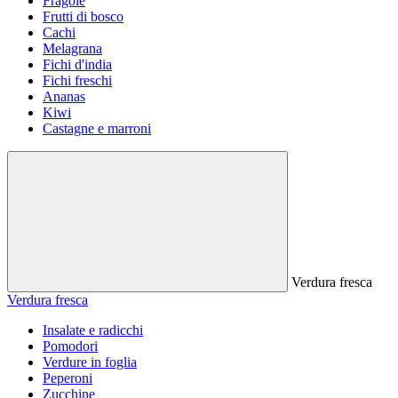
Fragole
Frutti di bosco
Cachi
Melagrana
Fichi d'india
Fichi freschi
Ananas
Kiwi
Castagne e marroni
Verdura fresca
Verdura fresca
Insalate e radicchi
Pomodori
Verdure in foglia
Peperoni
Zucchine