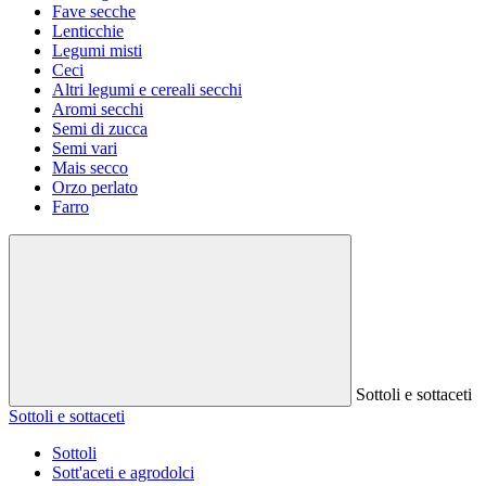
Fave secche
Lenticchie
Legumi misti
Ceci
Altri legumi e cereali secchi
Aromi secchi
Semi di zucca
Semi vari
Mais secco
Orzo perlato
Farro
Sottoli e sottaceti
Sottoli e sottaceti
Sottoli
Sott'aceti e agrodolci