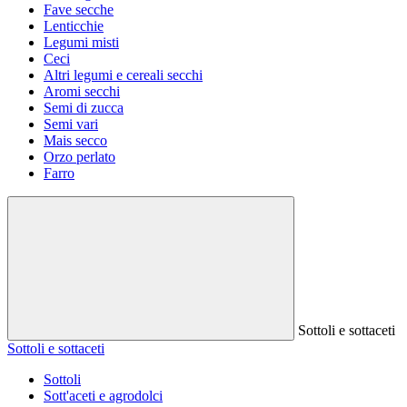
Fave secche
Lenticchie
Legumi misti
Ceci
Altri legumi e cereali secchi
Aromi secchi
Semi di zucca
Semi vari
Mais secco
Orzo perlato
Farro
Sottoli e sottaceti
Sottoli e sottaceti
Sottoli
Sott'aceti e agrodolci