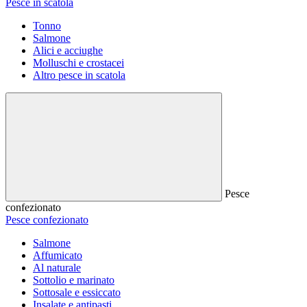
Pesce in scatola
Tonno
Salmone
Alici e acciughe
Molluschi e crostacei
Altro pesce in scatola
Pesce
confezionato
Pesce confezionato
Salmone
Affumicato
Al naturale
Sottolio e marinato
Sottosale e essiccato
Insalate e antipasti