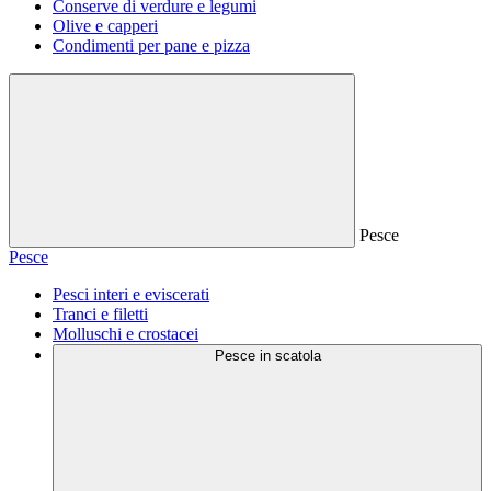
Conserve di verdure e legumi
Olive e capperi
Condimenti per pane e pizza
Pesce
Pesce
Pesci interi e eviscerati
Tranci e filetti
Molluschi e crostacei
Pesce in scatola