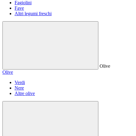
Fagiolini
Fave
Altri legumi freschi
Olive
Olive
Verdi
Nere
Altre olive