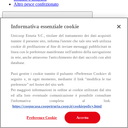
Altro pesce confezionato
Informativa essenziale cookie
Unicoop Etruria S.C., titolare del trattamento dei dati acquisiti
tramite il presente sito, informa l'utente che tale sito web utilizza
cookie di profilazione al fine di inviare messaggi pubblicitari in
linea con le preferenze manifestate nell'ambito della navigazione
Carne
in rete, anche attraverso l'arricchimento dei dati raccolti con altri
Carne
database.
Puoi gestire i cookie tramite il pulsante «Preferenze Cookie» di
seguito e, in ogni momento, mediante il link “modifica le tue
preferenze” nel footer del sito web.
Per maggiori informazioni in ordine ai cookie utilizzati dal sito
ed alla loro eventuale comunicazione è possibile consultare
l'informativa completa al link:
https://coopacasa.coopetruria.coop.it/cookiepolicy.html
Bovino
Ovino
Preferenze Cookie
Accetta
Suino
Equino