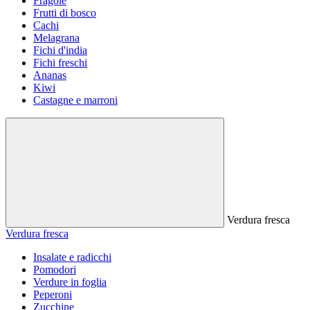
Fragole
Frutti di bosco
Cachi
Melagrana
Fichi d'india
Fichi freschi
Ananas
Kiwi
Castagne e marroni
Verdura fresca
Verdura fresca
Insalate e radicchi
Pomodori
Verdure in foglia
Peperoni
Zucchine