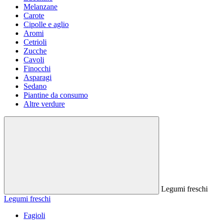
Melanzane
Carote
Cipolle e aglio
Aromi
Cetrioli
Zucche
Cavoli
Finocchi
Asparagi
Sedano
Piantine da consumo
Altre verdure
Legumi freschi
Legumi freschi
Fagioli