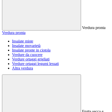
Verdura pronta
Verdura pronta
Insalate miste
Insalate movarietà
Insalate pronte in ciotola
Verdure da cuocere
Verdure ortaggi grigliati
Verdure ortaggi legumi lessati
Altra verdura
Frutta secca e