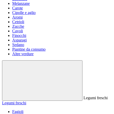
Melanzane
Carote
Cipolle e aglio
Aromi
Cetrioli
Zucche
Cavoli
Finocchi
Asparagi
Sedano
Piantine da consumo
Altre verdure
Legumi freschi
Legumi freschi
Fagioli