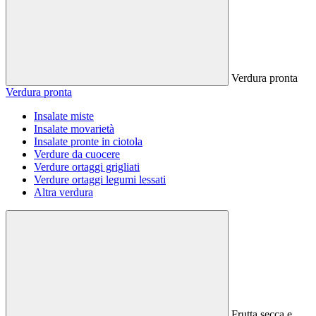
Verdura pronta
Verdura pronta
Insalate miste
Insalate movarietà
Insalate pronte in ciotola
Verdure da cuocere
Verdure ortaggi grigliati
Verdure ortaggi legumi lessati
Altra verdura
Frutta secca e