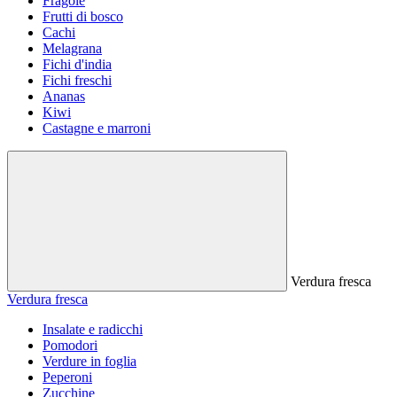
Fragole
Frutti di bosco
Cachi
Melagrana
Fichi d'india
Fichi freschi
Ananas
Kiwi
Castagne e marroni
Verdura fresca
Verdura fresca
Insalate e radicchi
Pomodori
Verdure in foglia
Peperoni
Zucchine