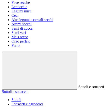
Fave secche
Lenticchie
Legumi misti
Ceci
Altri legumi e cereali secchi
Aromi secchi
Semi di zucca
Semi vari
Mais secco
Orzo perlato
Farro
Sottoli e sottaceti
Sottoli e sottaceti
Sottoli
Sott'aceti e agrodolci