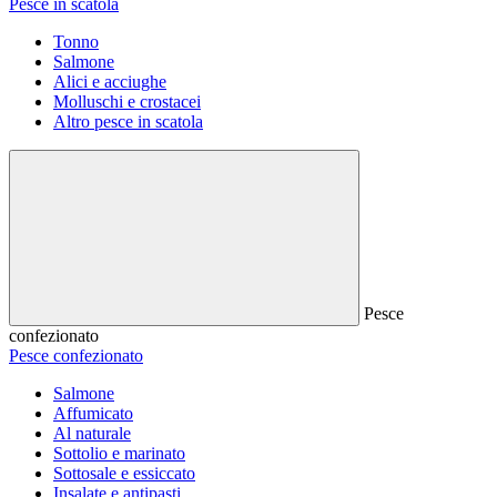
Pesce in scatola
Tonno
Salmone
Alici e acciughe
Molluschi e crostacei
Altro pesce in scatola
Pesce
confezionato
Pesce confezionato
Salmone
Affumicato
Al naturale
Sottolio e marinato
Sottosale e essiccato
Insalate e antipasti