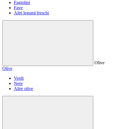
Fagiolini
Fave
Altri legumi freschi
Olive
Olive
Verdi
Nere
Altre olive