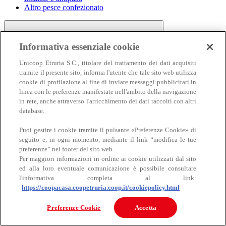
Altro pesce confezionato
Informativa essenziale cookie
Unicoop Etruria S.C., titolare del trattamento dei dati acquisiti
tramite il presente sito, informa l'utente che tale sito web utilizza
cookie di profilazione al fine di inviare messaggi pubblicitari in
linea con le preferenze manifestate nell'ambito della navigazione
Carne
in rete, anche attraverso l'arricchimento dei dati raccolti con altri
Carne
database.
Puoi gestire i cookie tramite il pulsante «Preferenze Cookie» di
seguito e, in ogni momento, mediante il link “modifica le tue
preferenze” nel footer del sito web.
Per maggiori informazioni in ordine ai cookie utilizzati dal sito
ed alla loro eventuale comunicazione è possibile consultare
l'informativa completa al link:
https://coopacasa.coopetruria.coop.it/cookiepolicy.html
Bovino
Ovino
Preferenze Cookie
Accetta
Suino
Equino