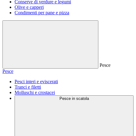
Conserve di verdure e legumi
Olive e capperi
Condimenti per pane e pizza
Pesce
Pesce
Pesci interi e eviscerati
Tranci e filetti
Molluschi e crostacei
Pesce in scatola