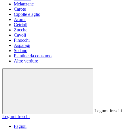
Melanzane
Carote
Cipolle e aglio
Aromi
Cetrioli
Zucche
Cavoli
Finocchi
Asparagi
Sedano
Piantine da consumo
Altre verdure
Legumi freschi
Legumi freschi
Fagioli