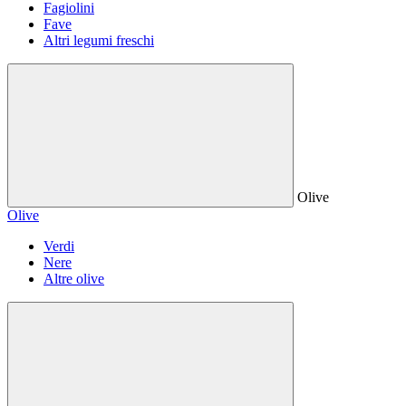
Fagiolini
Fave
Altri legumi freschi
Olive
Olive
Verdi
Nere
Altre olive