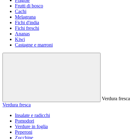
Fragole
Frutti di bosco
Cachi
Melagrana
Fichi d'india
Fichi freschi
Ananas
Kiwi
Castagne e marroni
Verdura fresca
Verdura fresca
Insalate e radicchi
Pomodori
Verdure in foglia
Peperoni
Zucchine