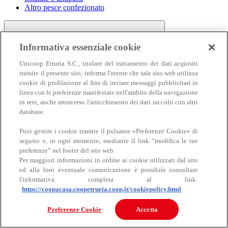
Altro pesce confezionato
Informativa essenziale cookie
Unicoop Etruria S.C., titolare del trattamento dei dati acquisiti
tramite il presente sito, informa l'utente che tale sito web utilizza
cookie di profilazione al fine di inviare messaggi pubblicitari in
linea con le preferenze manifestate nell'ambito della navigazione
Carne
in rete, anche attraverso l'arricchimento dei dati raccolti con altri
Carne
database.
Puoi gestire i cookie tramite il pulsante «Preferenze Cookie» di
seguito e, in ogni momento, mediante il link “modifica le tue
preferenze” nel footer del sito web.
Per maggiori informazioni in ordine ai cookie utilizzati dal sito
ed alla loro eventuale comunicazione è possibile consultare
l'informativa completa al link:
https://coopacasa.coopetruria.coop.it/cookiepolicy.html
Bovino
Ovino
Preferenze Cookie
Accetta
Suino
Equino