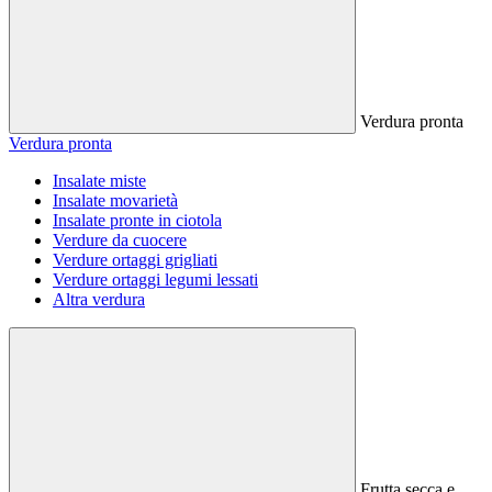
Verdura pronta
Verdura pronta
Insalate miste
Insalate movarietà
Insalate pronte in ciotola
Verdure da cuocere
Verdure ortaggi grigliati
Verdure ortaggi legumi lessati
Altra verdura
Frutta secca e