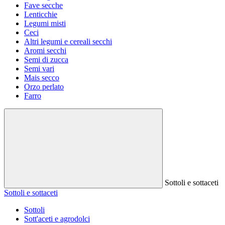
Fave secche
Lenticchie
Legumi misti
Ceci
Altri legumi e cereali secchi
Aromi secchi
Semi di zucca
Semi vari
Mais secco
Orzo perlato
Farro
Sottoli e sottaceti
Sottoli e sottaceti
Sottoli
Sott'aceti e agrodolci