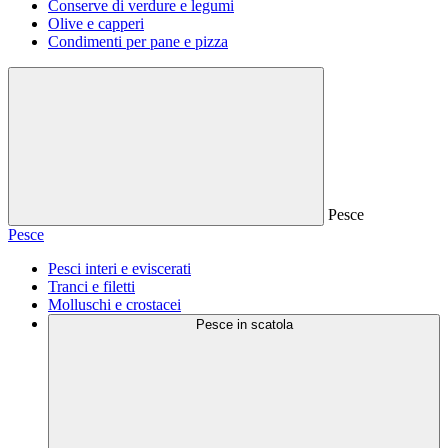
Conserve di verdure e legumi
Olive e capperi
Condimenti per pane e pizza
Pesce
Pesce
Pesci interi e eviscerati
Tranci e filetti
Molluschi e crostacei
Pesce in scatola