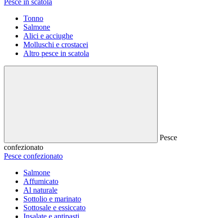
Pesce in scatola
Tonno
Salmone
Alici e acciughe
Molluschi e crostacei
Altro pesce in scatola
Pesce
confezionato
Pesce confezionato
Salmone
Affumicato
Al naturale
Sottolio e marinato
Sottosale e essiccato
Insalate e antipasti