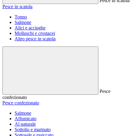
Pesce in scatola
Pesce in scatola
Tonno
Salmone
Alici e acciughe
Molluschi e crostacei
Altro pesce in scatola
Pesce
confezionato
Pesce confezionato
Salmone
Affumicato
Al naturale
Sottolio e marinato
Sottosale e essiccato