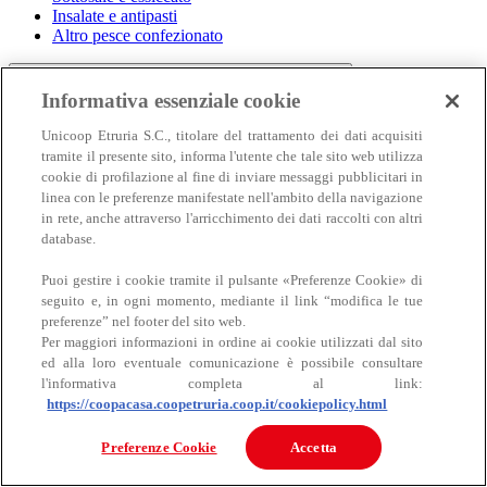
Insalate e antipasti
Altro pesce confezionato
Informativa essenziale cookie
Unicoop Etruria S.C., titolare del trattamento dei dati acquisiti
tramite il presente sito, informa l'utente che tale sito web utilizza
cookie di profilazione al fine di inviare messaggi pubblicitari in
linea con le preferenze manifestate nell'ambito della navigazione
in rete, anche attraverso l'arricchimento dei dati raccolti con altri
Carne
database.
Carne
Puoi gestire i cookie tramite il pulsante «Preferenze Cookie» di
seguito e, in ogni momento, mediante il link “modifica le tue
preferenze” nel footer del sito web.
Per maggiori informazioni in ordine ai cookie utilizzati dal sito
ed alla loro eventuale comunicazione è possibile consultare
l'informativa completa al link:
https://coopacasa.coopetruria.coop.it/cookiepolicy.html
Bovino
Preferenze Cookie
Accetta
Ovino
Suino