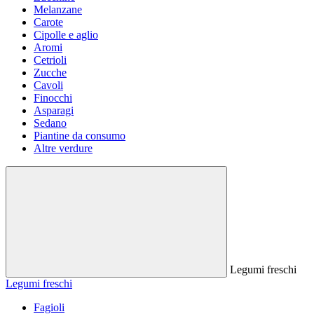
Melanzane
Carote
Cipolle e aglio
Aromi
Cetrioli
Zucche
Cavoli
Finocchi
Asparagi
Sedano
Piantine da consumo
Altre verdure
Legumi freschi
Legumi freschi
Fagioli