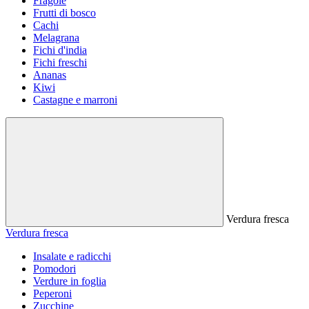
Fragole
Frutti di bosco
Cachi
Melagrana
Fichi d'india
Fichi freschi
Ananas
Kiwi
Castagne e marroni
Verdura fresca
Verdura fresca
Insalate e radicchi
Pomodori
Verdure in foglia
Peperoni
Zucchine