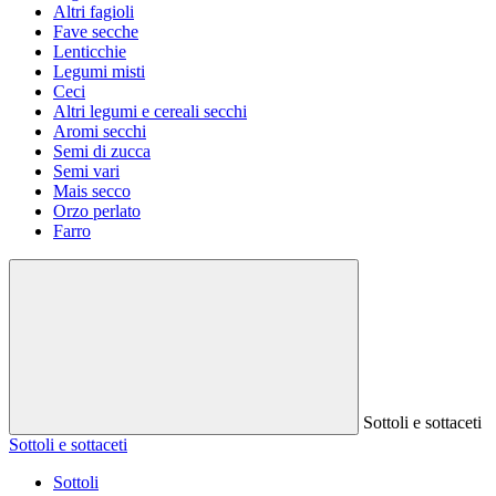
Altri fagioli
Fave secche
Lenticchie
Legumi misti
Ceci
Altri legumi e cereali secchi
Aromi secchi
Semi di zucca
Semi vari
Mais secco
Orzo perlato
Farro
Sottoli e sottaceti
Sottoli e sottaceti
Sottoli