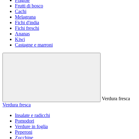
Fragole
Frutti di bosco
Cachi
Melagrana
Fichi d'india
Fichi freschi
Ananas
Kiwi
Castagne e marroni
Verdura fresca
Verdura fresca
Insalate e radicchi
Pomodori
Verdure in foglia
Peperoni
Zucchine