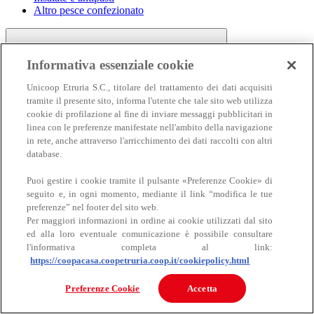
Altro pesce confezionato
Informativa essenziale cookie
Unicoop Etruria S.C., titolare del trattamento dei dati acquisiti
tramite il presente sito, informa l'utente che tale sito web utilizza
cookie di profilazione al fine di inviare messaggi pubblicitari in
linea con le preferenze manifestate nell'ambito della navigazione
Carne
in rete, anche attraverso l'arricchimento dei dati raccolti con altri
Carne
database.
Puoi gestire i cookie tramite il pulsante «Preferenze Cookie» di
seguito e, in ogni momento, mediante il link “modifica le tue
preferenze” nel footer del sito web.
Per maggiori informazioni in ordine ai cookie utilizzati dal sito
ed alla loro eventuale comunicazione è possibile consultare
l'informativa completa al link:
https://coopacasa.coopetruria.coop.it/cookiepolicy.html
Bovino
Ovino
Preferenze Cookie
Accetta
Suino
Equino