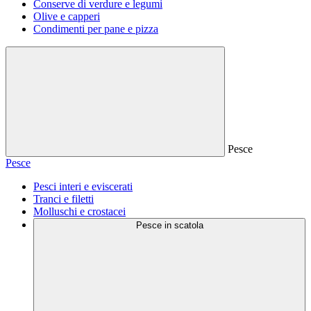
Conserve di verdure e legumi
Olive e capperi
Condimenti per pane e pizza
Pesce
Pesce
Pesci interi e eviscerati
Tranci e filetti
Molluschi e crostacei
Pesce in scatola