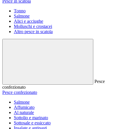
Pesce in scatola
Tonno
Salmone
Alici e acciughe
Molluschi e crostacei
Altro pesce in scatola
Pesce
confezionato
Pesce confezionato
Salmone
Affumicato
Al naturale
Sottolio e marinato
Sottosale e essiccato
Insalate e antipasti