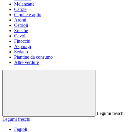
Melanzane
Carote
Cipolle e aglio
Aromi
Cetrioli
Zucche
Cavoli
Finocchi
Asparagi
Sedano
Piantine da consumo
Altre verdure
Legumi freschi
Legumi freschi
Fagioli