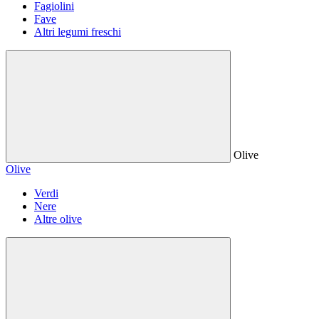
Fagiolini
Fave
Altri legumi freschi
Olive
Olive
Verdi
Nere
Altre olive