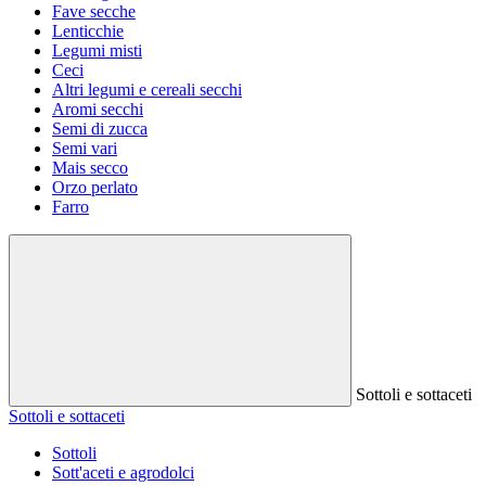
Fave secche
Lenticchie
Legumi misti
Ceci
Altri legumi e cereali secchi
Aromi secchi
Semi di zucca
Semi vari
Mais secco
Orzo perlato
Farro
Sottoli e sottaceti
Sottoli e sottaceti
Sottoli
Sott'aceti e agrodolci