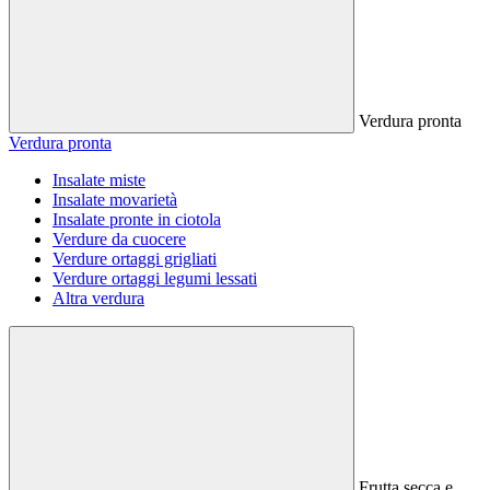
Verdura pronta
Verdura pronta
Insalate miste
Insalate movarietà
Insalate pronte in ciotola
Verdure da cuocere
Verdure ortaggi grigliati
Verdure ortaggi legumi lessati
Altra verdura
Frutta secca e