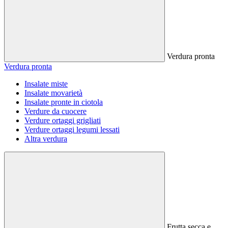
Verdura pronta
Verdura pronta
Insalate miste
Insalate movarietà
Insalate pronte in ciotola
Verdure da cuocere
Verdure ortaggi grigliati
Verdure ortaggi legumi lessati
Altra verdura
Frutta secca e