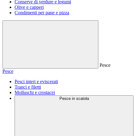
Conserve di verdure e legumi
Olive e capperi
Condimenti per pane e pizza
Pesce
Pesce
Pesci interi e eviscerati
Tranci e filetti
Molluschi e crostacei
Pesce in scatola