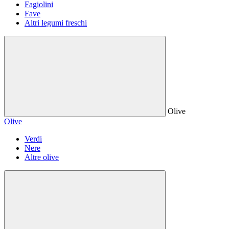
Fagiolini
Fave
Altri legumi freschi
Olive
Olive
Verdi
Nere
Altre olive