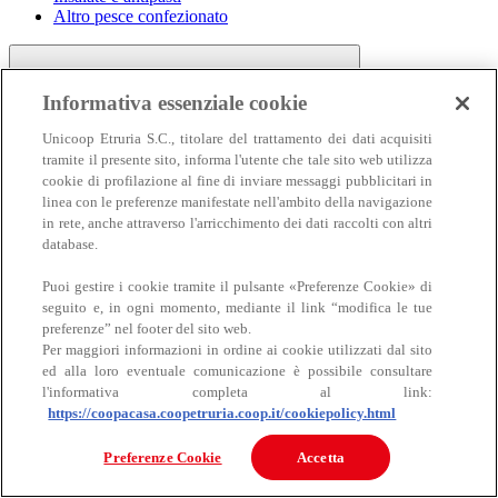
Altro pesce confezionato
Informativa essenziale cookie
Unicoop Etruria S.C., titolare del trattamento dei dati acquisiti
tramite il presente sito, informa l'utente che tale sito web utilizza
cookie di profilazione al fine di inviare messaggi pubblicitari in
linea con le preferenze manifestate nell'ambito della navigazione
Carne
in rete, anche attraverso l'arricchimento dei dati raccolti con altri
Carne
database.
Puoi gestire i cookie tramite il pulsante «Preferenze Cookie» di
seguito e, in ogni momento, mediante il link “modifica le tue
preferenze” nel footer del sito web.
Per maggiori informazioni in ordine ai cookie utilizzati dal sito
ed alla loro eventuale comunicazione è possibile consultare
l'informativa completa al link:
https://coopacasa.coopetruria.coop.it/cookiepolicy.html
Bovino
Ovino
Preferenze Cookie
Accetta
Suino
Equino