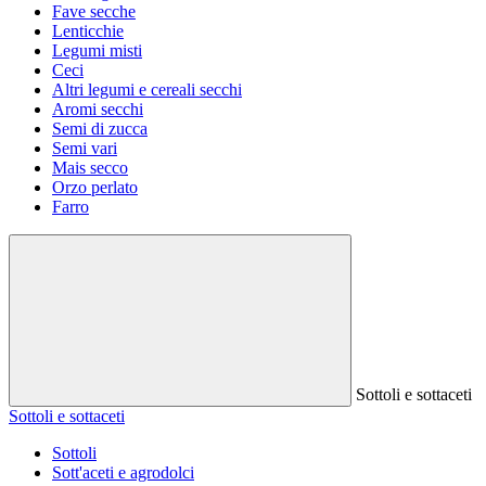
Fave secche
Lenticchie
Legumi misti
Ceci
Altri legumi e cereali secchi
Aromi secchi
Semi di zucca
Semi vari
Mais secco
Orzo perlato
Farro
Sottoli e sottaceti
Sottoli e sottaceti
Sottoli
Sott'aceti e agrodolci