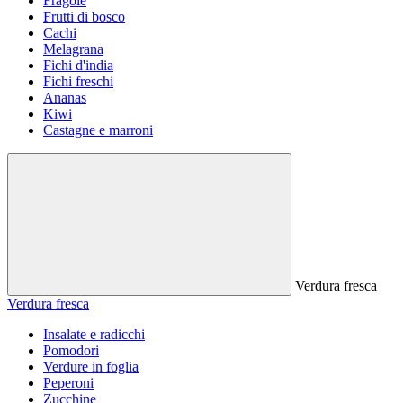
Fragole
Frutti di bosco
Cachi
Melagrana
Fichi d'india
Fichi freschi
Ananas
Kiwi
Castagne e marroni
Verdura fresca
Verdura fresca
Insalate e radicchi
Pomodori
Verdure in foglia
Peperoni
Zucchine