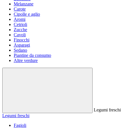
Melanzane
Carote
Cipolle e aglio
Aromi
Cetrioli
Zucche
Cavoli
Finocchi
Asparagi
Sedano
Piantine da consumo
Altre verdure
Legumi freschi
Legumi freschi
Fagioli