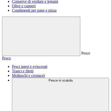
Conserve di verdure e legumi
Olive e capperi
Condimenti per pane e pizza
Pesce
Pesce
Pesci interi e eviscerati
Tranci e filetti
Molluschi e crostacei
Pesce in scatola