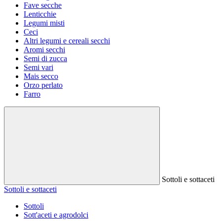
Fave secche
Lenticchie
Legumi misti
Ceci
Altri legumi e cereali secchi
Aromi secchi
Semi di zucca
Semi vari
Mais secco
Orzo perlato
Farro
Sottoli e sottaceti
Sottoli e sottaceti
Sottoli
Sott'aceti e agrodolci