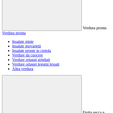
Verdura pronta
Verdura pronta
Insalate miste
Insalate movarietà
Insalate pronte in ciotola
Verdure da cuocere
Verdure ortaggi grigliati
Verdure ortaggi legumi lessati
Altra verdura
Frutta secca e