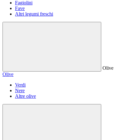
Fagiolini
Fave
Altri legumi freschi
Olive
Olive
Verdi
Nere
Altre olive