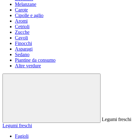
Melanzane
Carote
Cipolle e aglio
Aromi
Cetrioli
Zucche
Cavoli
Finocchi
Asparagi
Sedano
Piantine da consumo
Altre verdure
Legumi freschi
Legumi freschi
Fagioli