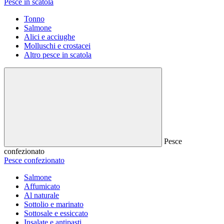
Pesce in scatola
Tonno
Salmone
Alici e acciughe
Molluschi e crostacei
Altro pesce in scatola
Pesce
confezionato
Pesce confezionato
Salmone
Affumicato
Al naturale
Sottolio e marinato
Sottosale e essiccato
Insalate e antipasti