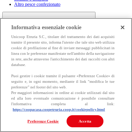
Altro pesce confezionato
Informativa essenziale cookie
Unicoop Etruria S.C., titolare del trattamento dei dati acquisiti
tramite il presente sito, informa l'utente che tale sito web utilizza
cookie di profilazione al fine di inviare messaggi pubblicitari in
linea con le preferenze manifestate nell'ambito della navigazione
Carne
in rete, anche attraverso l'arricchimento dei dati raccolti con altri
Carne
database.
Puoi gestire i cookie tramite il pulsante «Preferenze Cookie» di
seguito e, in ogni momento, mediante il link “modifica le tue
preferenze” nel footer del sito web.
Per maggiori informazioni in ordine ai cookie utilizzati dal sito
ed alla loro eventuale comunicazione è possibile consultare
l'informativa completa al link:
https://coopacasa.coopetruria.coop.it/cookiepolicy.html
Bovino
Ovino
Preferenze Cookie
Accetta
Suino
Equino