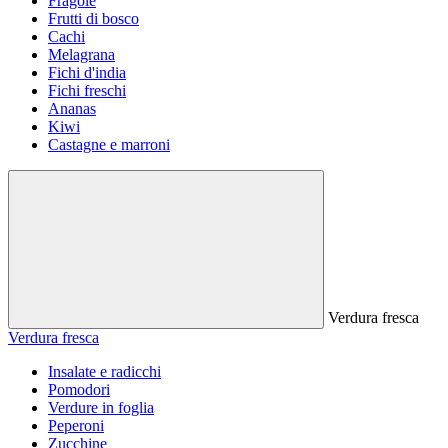
Fragole
Frutti di bosco
Cachi
Melagrana
Fichi d'india
Fichi freschi
Ananas
Kiwi
Castagne e marroni
Verdura fresca
Verdura fresca
Insalate e radicchi
Pomodori
Verdure in foglia
Peperoni
Zucchine