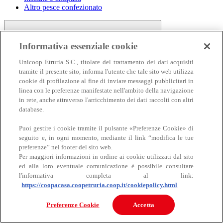
Altro pesce confezionato
Informativa essenziale cookie
Unicoop Etruria S.C., titolare del trattamento dei dati acquisiti
tramite il presente sito, informa l'utente che tale sito web utilizza
cookie di profilazione al fine di inviare messaggi pubblicitari in
linea con le preferenze manifestate nell'ambito della navigazione
Carne
in rete, anche attraverso l'arricchimento dei dati raccolti con altri
Carne
database.
Puoi gestire i cookie tramite il pulsante «Preferenze Cookie» di
seguito e, in ogni momento, mediante il link “modifica le tue
preferenze” nel footer del sito web.
Per maggiori informazioni in ordine ai cookie utilizzati dal sito
ed alla loro eventuale comunicazione è possibile consultare
l'informativa completa al link:
https://coopacasa.coopetruria.coop.it/cookiepolicy.html
Bovino
Ovino
Preferenze Cookie
Accetta
Suino
Equino