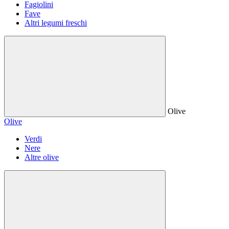
Fagiolini
Fave
Altri legumi freschi
Olive
Olive
Verdi
Nere
Altre olive