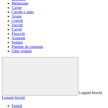
Melanzane
Carote
Cipolle e aglio
Aromi
Cetrioli
Zucche
Cavoli
Finocchi
Asparagi
Sedano
Piantine da consumo
Altre verdure
Legumi freschi
Legumi freschi
Fagioli