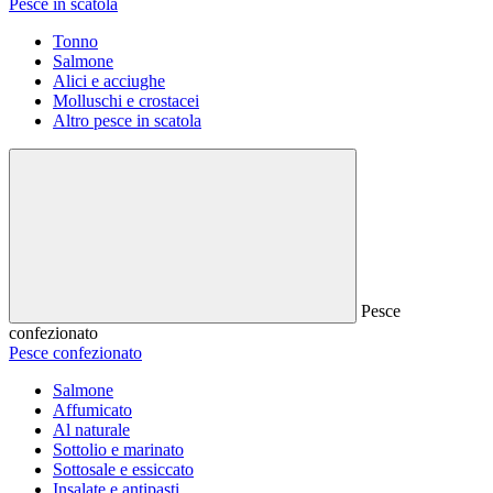
Pesce in scatola
Tonno
Salmone
Alici e acciughe
Molluschi e crostacei
Altro pesce in scatola
Pesce
confezionato
Pesce confezionato
Salmone
Affumicato
Al naturale
Sottolio e marinato
Sottosale e essiccato
Insalate e antipasti