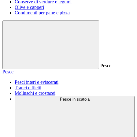
Conserve di verdure e legumi
Olive e capperi
Condimenti per pane e pizza
Pesce
Pesce
Pesci interi e eviscerati
Tranci e filetti
Molluschi e crostacei
Pesce in scatola