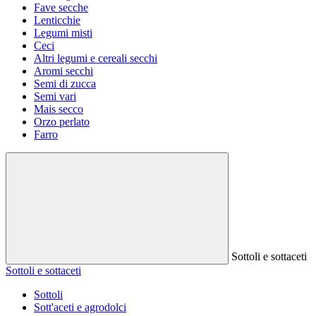
Fave secche
Lenticchie
Legumi misti
Ceci
Altri legumi e cereali secchi
Aromi secchi
Semi di zucca
Semi vari
Mais secco
Orzo perlato
Farro
Sottoli e sottaceti
Sottoli e sottaceti
Sottoli
Sott'aceti e agrodolci