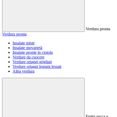
Verdura pronta
Verdura pronta
Insalate miste
Insalate movarietà
Insalate pronte in ciotola
Verdure da cuocere
Verdure ortaggi grigliati
Verdure ortaggi legumi lessati
Altra verdura
Frutta secca e