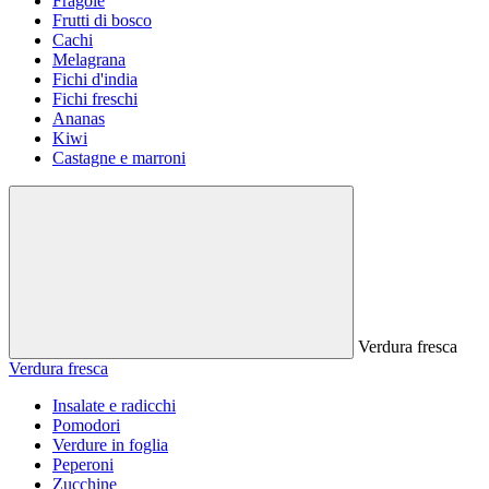
Fragole
Frutti di bosco
Cachi
Melagrana
Fichi d'india
Fichi freschi
Ananas
Kiwi
Castagne e marroni
Verdura fresca
Verdura fresca
Insalate e radicchi
Pomodori
Verdure in foglia
Peperoni
Zucchine