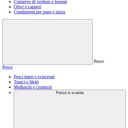
Conserve di verdure e legumi
Olive e capperi
Condimenti per pane e pizza
Pesce
Pesce
Pesci interi e eviscerati
Tranci e filetti
Molluschi e crostacei
Pesce in scatola