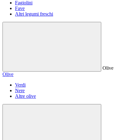
Fagiolini
Fave
Altri legumi freschi
Olive
Olive
Verdi
Nere
Altre olive