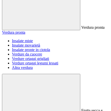
Verdura pronta
Verdura pronta
Insalate miste
Insalate movarietà
Insalate pronte in ciotola
Verdure da cuocere
Verdure ortaggi grigliati
Verdure ortaggi legumi lessati
Altra verdura
Frutta secca e