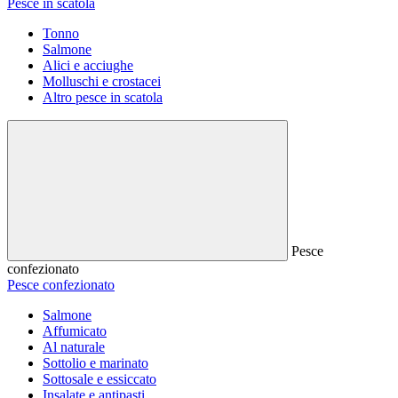
Pesce in scatola
Tonno
Salmone
Alici e acciughe
Molluschi e crostacei
Altro pesce in scatola
Pesce
confezionato
Pesce confezionato
Salmone
Affumicato
Al naturale
Sottolio e marinato
Sottosale e essiccato
Insalate e antipasti