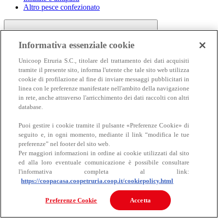
Altro pesce confezionato
Informativa essenziale cookie
Unicoop Etruria S.C., titolare del trattamento dei dati acquisiti
tramite il presente sito, informa l'utente che tale sito web utilizza
cookie di profilazione al fine di inviare messaggi pubblicitari in
linea con le preferenze manifestate nell'ambito della navigazione
Carne
in rete, anche attraverso l'arricchimento dei dati raccolti con altri
Carne
database.
Puoi gestire i cookie tramite il pulsante «Preferenze Cookie» di
seguito e, in ogni momento, mediante il link “modifica le tue
preferenze” nel footer del sito web.
Per maggiori informazioni in ordine ai cookie utilizzati dal sito
ed alla loro eventuale comunicazione è possibile consultare
l'informativa completa al link:
https://coopacasa.coopetruria.coop.it/cookiepolicy.html
Bovino
Ovino
Preferenze Cookie
Accetta
Suino
Equino