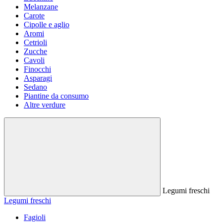
Melanzane
Carote
Cipolle e aglio
Aromi
Cetrioli
Zucche
Cavoli
Finocchi
Asparagi
Sedano
Piantine da consumo
Altre verdure
Legumi freschi
Legumi freschi
Fagioli