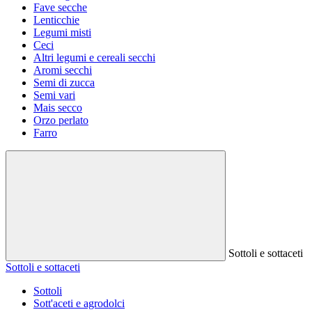
Fave secche
Lenticchie
Legumi misti
Ceci
Altri legumi e cereali secchi
Aromi secchi
Semi di zucca
Semi vari
Mais secco
Orzo perlato
Farro
Sottoli e sottaceti
Sottoli e sottaceti
Sottoli
Sott'aceti e agrodolci