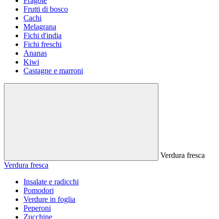
Fragole
Frutti di bosco
Cachi
Melagrana
Fichi d'india
Fichi freschi
Ananas
Kiwi
Castagne e marroni
Verdura fresca
Verdura fresca
Insalate e radicchi
Pomodori
Verdure in foglia
Peperoni
Zucchine