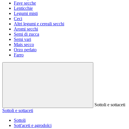
Fave secche
Lenticchie
Legumi misti
Ceci
Altri legumi e cereali secchi
Aromi secchi
Semi di zucca
Semi vari
Mais secco
Orzo perlato
Farro
Sottoli e sottaceti
Sottoli e sottaceti
Sottoli
Sott'aceti e agrodolci