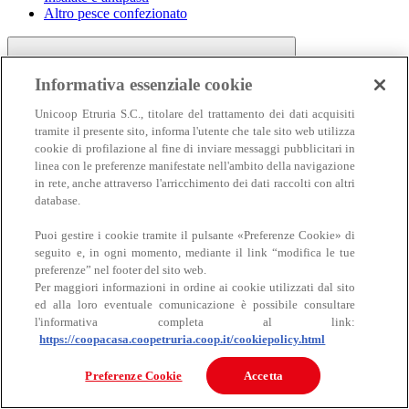
Altro pesce confezionato
Informativa essenziale cookie
Unicoop Etruria S.C., titolare del trattamento dei dati acquisiti
tramite il presente sito, informa l'utente che tale sito web utilizza
cookie di profilazione al fine di inviare messaggi pubblicitari in
linea con le preferenze manifestate nell'ambito della navigazione
Carne
in rete, anche attraverso l'arricchimento dei dati raccolti con altri
Carne
database.
Puoi gestire i cookie tramite il pulsante «Preferenze Cookie» di
seguito e, in ogni momento, mediante il link “modifica le tue
preferenze” nel footer del sito web.
Per maggiori informazioni in ordine ai cookie utilizzati dal sito
ed alla loro eventuale comunicazione è possibile consultare
l'informativa completa al link:
https://coopacasa.coopetruria.coop.it/cookiepolicy.html
Bovino
Ovino
Preferenze Cookie
Accetta
Suino
Equino