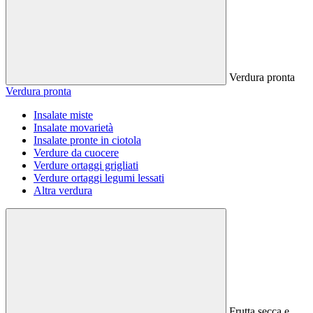
Verdura pronta
Verdura pronta
Insalate miste
Insalate movarietà
Insalate pronte in ciotola
Verdure da cuocere
Verdure ortaggi grigliati
Verdure ortaggi legumi lessati
Altra verdura
Frutta secca e