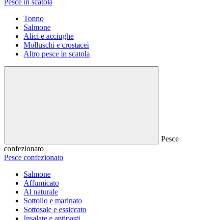
Pesce in scatola
Tonno
Salmone
Alici e acciughe
Molluschi e crostacei
Altro pesce in scatola
Pesce
confezionato
Pesce confezionato
Salmone
Affumicato
Al naturale
Sottolio e marinato
Sottosale e essiccato
Insalate e antipasti