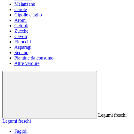
Melanzane
Carote
Cipolle e aglio
Aromi
Cetrioli
Zucche
Cavoli
Finocchi
Asparagi
Sedano
Piantine da consumo
Altre verdure
Legumi freschi
Legumi freschi
Fagioli