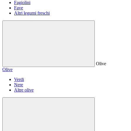
Fagiolini
Fave
Altri legumi freschi
Olive
Olive
Verdi
Nere
Altre olive