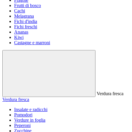
Fragole
Frutti di bosco
Cachi
Melagrana
Fichi d'india
Fichi freschi
Ananas
Kiwi
Castagne e marroni
Verdura fresca
Verdura fresca
Insalate e radicchi
Pomodori
Verdure in foglia
Peperoni
Zucchine