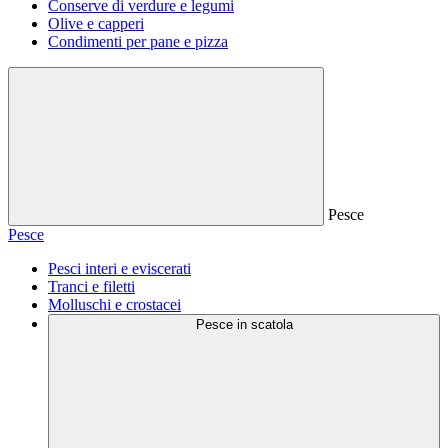
Conserve di verdure e legumi
Olive e capperi
Condimenti per pane e pizza
Pesce
Pesce
Pesci interi e eviscerati
Tranci e filetti
Molluschi e crostacei
Pesce in scatola