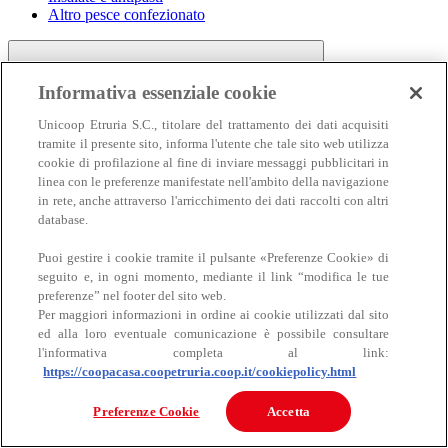
Altro pesce confezionato
Informativa essenziale cookie
Unicoop Etruria S.C., titolare del trattamento dei dati acquisiti
tramite il presente sito, informa l'utente che tale sito web utilizza
cookie di profilazione al fine di inviare messaggi pubblicitari in
linea con le preferenze manifestate nell'ambito della navigazione
Carne
in rete, anche attraverso l'arricchimento dei dati raccolti con altri
Carne
database.
Puoi gestire i cookie tramite il pulsante «Preferenze Cookie» di
seguito e, in ogni momento, mediante il link “modifica le tue
preferenze” nel footer del sito web.
Per maggiori informazioni in ordine ai cookie utilizzati dal sito
ed alla loro eventuale comunicazione è possibile consultare
l'informativa completa al link:
https://coopacasa.coopetruria.coop.it/cookiepolicy.html
Bovino
Ovino
Preferenze Cookie
Accetta
Suino
Equino