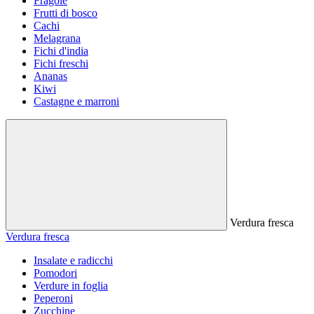
Fragole
Frutti di bosco
Cachi
Melagrana
Fichi d'india
Fichi freschi
Ananas
Kiwi
Castagne e marroni
Verdura fresca
Verdura fresca
Insalate e radicchi
Pomodori
Verdure in foglia
Peperoni
Zucchine