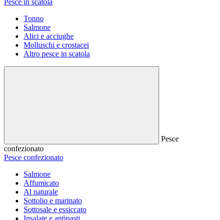
Pesce in scatola
Tonno
Salmone
Alici e acciughe
Molluschi e crostacei
Altro pesce in scatola
Pesce
confezionato
Pesce confezionato
Salmone
Affumicato
Al naturale
Sottolio e marinato
Sottosale e essiccato
Insalate e antipasti