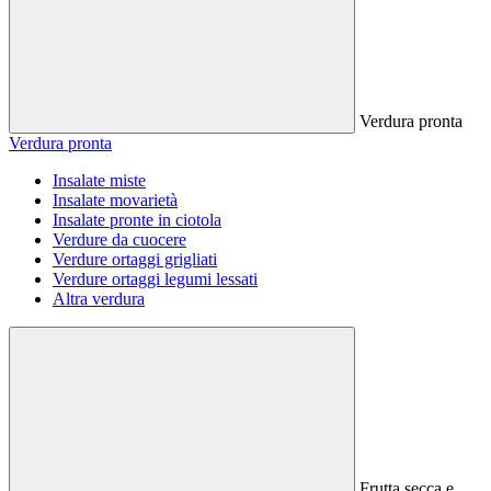
Verdura pronta
Verdura pronta
Insalate miste
Insalate movarietà
Insalate pronte in ciotola
Verdure da cuocere
Verdure ortaggi grigliati
Verdure ortaggi legumi lessati
Altra verdura
Frutta secca e