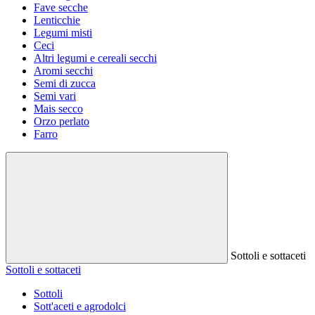
Fave secche
Lenticchie
Legumi misti
Ceci
Altri legumi e cereali secchi
Aromi secchi
Semi di zucca
Semi vari
Mais secco
Orzo perlato
Farro
Sottoli e sottaceti
Sottoli e sottaceti
Sottoli
Sott'aceti e agrodolci