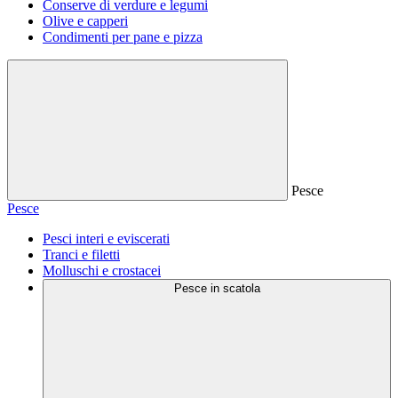
Conserve di verdure e legumi
Olive e capperi
Condimenti per pane e pizza
Pesce
Pesce
Pesci interi e eviscerati
Tranci e filetti
Molluschi e crostacei
Pesce in scatola