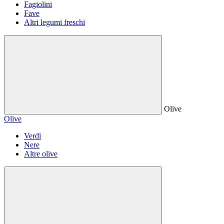
Fagiolini
Fave
Altri legumi freschi
Olive
Olive
Verdi
Nere
Altre olive