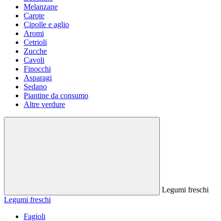
Melanzane
Carote
Cipolle e aglio
Aromi
Cetrioli
Zucche
Cavoli
Finocchi
Asparagi
Sedano
Piantine da consumo
Altre verdure
Legumi freschi
Legumi freschi
Fagioli