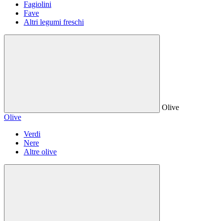
Fagiolini
Fave
Altri legumi freschi
Olive
Olive
Verdi
Nere
Altre olive