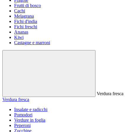
Fragole
Frutti di bosco
Cachi
Melagrana
Fichi d'india
Fichi freschi
Ananas
Kiwi
Castagne e marroni
Verdura fresca
Verdura fresca
Insalate e radicchi
Pomodori
Verdure in foglia
Peperoni
Zucchine