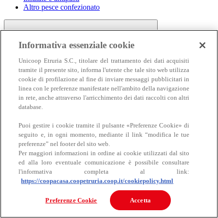
Altro pesce confezionato
Informativa essenziale cookie
Unicoop Etruria S.C., titolare del trattamento dei dati acquisiti
tramite il presente sito, informa l'utente che tale sito web utilizza
cookie di profilazione al fine di inviare messaggi pubblicitari in
linea con le preferenze manifestate nell'ambito della navigazione
Carne
in rete, anche attraverso l'arricchimento dei dati raccolti con altri
Carne
database.
Puoi gestire i cookie tramite il pulsante «Preferenze Cookie» di
seguito e, in ogni momento, mediante il link “modifica le tue
preferenze” nel footer del sito web.
Per maggiori informazioni in ordine ai cookie utilizzati dal sito
ed alla loro eventuale comunicazione è possibile consultare
l'informativa completa al link:
https://coopacasa.coopetruria.coop.it/cookiepolicy.html
Bovino
Ovino
Preferenze Cookie
Accetta
Suino
Equino