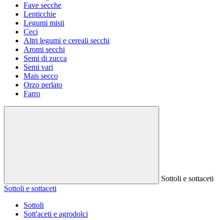
Fave secche
Lenticchie
Legumi misti
Ceci
Altri legumi e cereali secchi
Aromi secchi
Semi di zucca
Semi vari
Mais secco
Orzo perlato
Farro
Sottoli e sottaceti
Sottoli e sottaceti
Sottoli
Sott'aceti e agrodolci