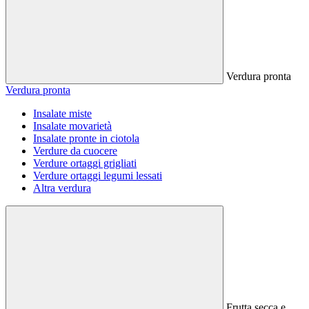
Verdura pronta
Verdura pronta
Insalate miste
Insalate movarietà
Insalate pronte in ciotola
Verdure da cuocere
Verdure ortaggi grigliati
Verdure ortaggi legumi lessati
Altra verdura
Frutta secca e