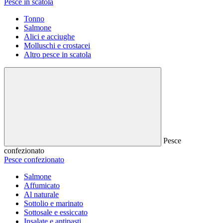
Pesce in scatola
Tonno
Salmone
Alici e acciughe
Molluschi e crostacei
Altro pesce in scatola
Pesce
confezionato
Pesce confezionato
Salmone
Affumicato
Al naturale
Sottolio e marinato
Sottosale e essiccato
Insalate e antipasti