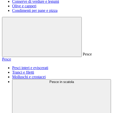
Conserve di verdure e legumi
Olive e capperi
Condimenti per pane e pizza
Pesce
Pesce
Pesci interi e eviscerati
Tranci e filetti
Molluschi e crostacei
Pesce in scatola