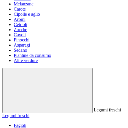
Melanzane
Carote
Cipolle e aglio
Aromi
Cetrioli
Zucche
Cavoli
Finocchi
Asparagi
Sedano
Piantine da consumo
Altre verdure
Legumi freschi
Legumi freschi
Fagioli