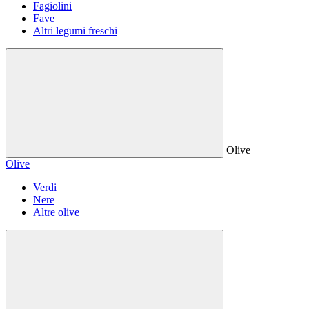
Fagiolini
Fave
Altri legumi freschi
Olive
Olive
Verdi
Nere
Altre olive