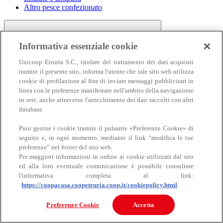
Altro pesce confezionato
Informativa essenziale cookie
Unicoop Etruria S.C., titolare del trattamento dei dati acquisiti
tramite il presente sito, informa l'utente che tale sito web utilizza
cookie di profilazione al fine di inviare messaggi pubblicitari in
linea con le preferenze manifestate nell'ambito della navigazione
Carne
in rete, anche attraverso l'arricchimento dei dati raccolti con altri
Carne
database.
Puoi gestire i cookie tramite il pulsante «Preferenze Cookie» di
seguito e, in ogni momento, mediante il link “modifica le tue
preferenze” nel footer del sito web.
Per maggiori informazioni in ordine ai cookie utilizzati dal sito
ed alla loro eventuale comunicazione è possibile consultare
l'informativa completa al link:
https://coopacasa.coopetruria.coop.it/cookiepolicy.html
Bovino
Ovino
Preferenze Cookie
Accetta
Suino
Equino