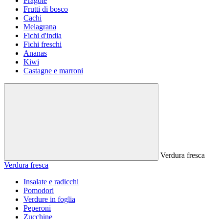
Fragole
Frutti di bosco
Cachi
Melagrana
Fichi d'india
Fichi freschi
Ananas
Kiwi
Castagne e marroni
Verdura fresca
Verdura fresca
Insalate e radicchi
Pomodori
Verdure in foglia
Peperoni
Zucchine