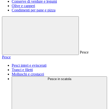
Conserve di verdure e legumi
Olive e capperi
Condimenti per pane e pizza
Pesce
Pesce
Pesci interi e eviscerati
Tranci e filetti
Molluschi e crostacei
Pesce in scatola