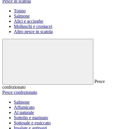
Pesce in scatola
Tonno
Salmone
Alici e acciughe
Molluschi e crostacei
Altro pesce in scatola
Pesce
confezionato
Pesce confezionato
Salmone
Affumicato
Al naturale
Sottolio e marinato
Sottosale e essiccato
Insalate e antipasti