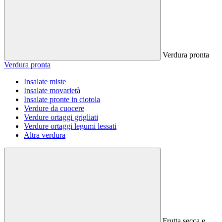
Verdura pronta
Verdura pronta
Insalate miste
Insalate movarietà
Insalate pronte in ciotola
Verdure da cuocere
Verdure ortaggi grigliati
Verdure ortaggi legumi lessati
Altra verdura
Frutta secca e