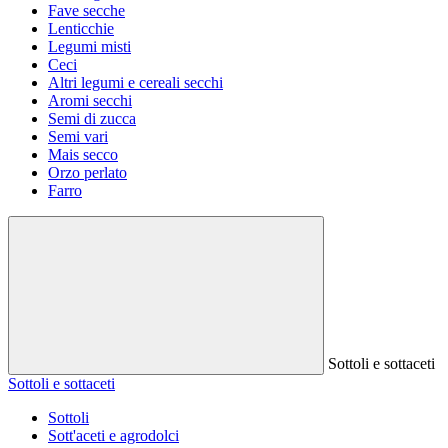
Fave secche
Lenticchie
Legumi misti
Ceci
Altri legumi e cereali secchi
Aromi secchi
Semi di zucca
Semi vari
Mais secco
Orzo perlato
Farro
Sottoli e sottaceti
Sottoli e sottaceti
Sottoli
Sott'aceti e agrodolci