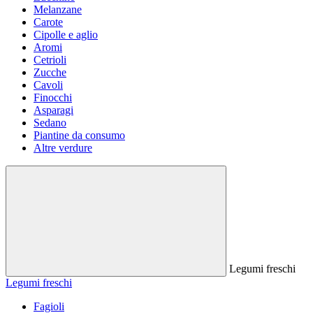
Melanzane
Carote
Cipolle e aglio
Aromi
Cetrioli
Zucche
Cavoli
Finocchi
Asparagi
Sedano
Piantine da consumo
Altre verdure
Legumi freschi
Legumi freschi
Fagioli