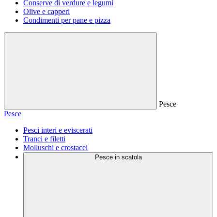
Conserve di verdure e legumi
Olive e capperi
Condimenti per pane e pizza
Pesce
Pesce
Pesci interi e eviscerati
Tranci e filetti
Molluschi e crostacei
Pesce in scatola