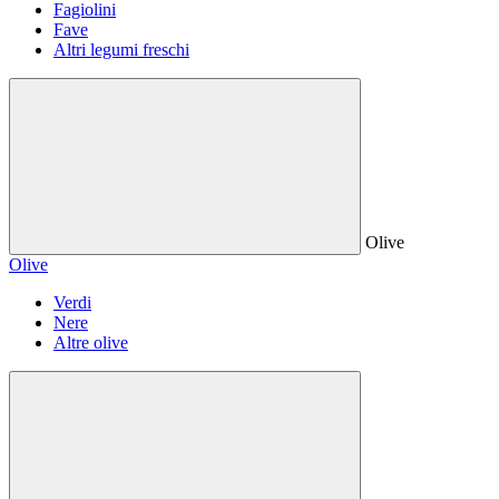
Fagiolini
Fave
Altri legumi freschi
Olive
Olive
Verdi
Nere
Altre olive