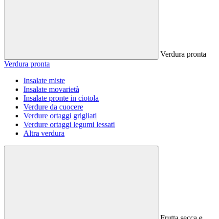
Verdura pronta
Verdura pronta
Insalate miste
Insalate movarietà
Insalate pronte in ciotola
Verdure da cuocere
Verdure ortaggi grigliati
Verdure ortaggi legumi lessati
Altra verdura
Frutta secca e