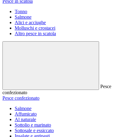
Pesce in scatola
Tonno
Salmone
Alici e acciughe
Molluschi e crostacei
Altro pesce in scatola
Pesce
confezionato
Pesce confezionato
Salmone
Affumicato
Al naturale
Sottolio e marinato
Sottosale e essiccato
Insalate e antipasti