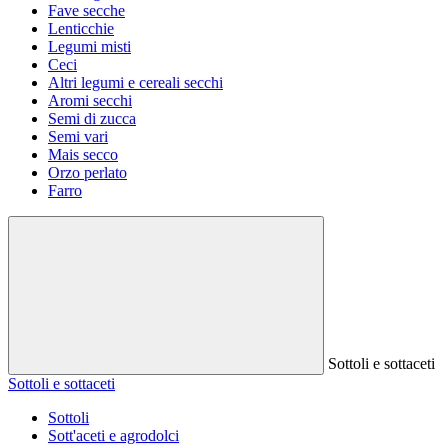
Fave secche
Lenticchie
Legumi misti
Ceci
Altri legumi e cereali secchi
Aromi secchi
Semi di zucca
Semi vari
Mais secco
Orzo perlato
Farro
Sottoli e sottaceti
Sottoli e sottaceti
Sottoli
Sott'aceti e agrodolci