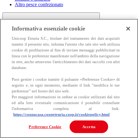
Altro pesce confezionato
Informativa essenziale cookie
Unicoop Etruria S.C., titolare del trattamento dei dati acquisiti
tramite il presente sito, informa l'utente che tale sito web utilizza
cookie di profilazione al fine di inviare messaggi pubblicitari in
linea con le preferenze manifestate nell'ambito della navigazione
Carne
in rete, anche attraverso l'arricchimento dei dati raccolti con altri
Carne
database.
Puoi gestire i cookie tramite il pulsante «Preferenze Cookie» di
seguito e, in ogni momento, mediante il link “modifica le tue
preferenze” nel footer del sito web.
Per maggiori informazioni in ordine ai cookie utilizzati dal sito
ed alla loro eventuale comunicazione è possibile consultare
l'informativa completa al link:
https://coopacasa.coopetruria.coop.it/cookiepolicy.html
Bovino
Ovino
Preferenze Cookie
Accetta
Suino
Equino