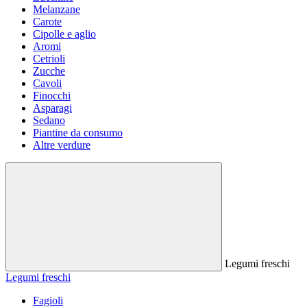
Melanzane
Carote
Cipolle e aglio
Aromi
Cetrioli
Zucche
Cavoli
Finocchi
Asparagi
Sedano
Piantine da consumo
Altre verdure
Legumi freschi
Legumi freschi
Fagioli