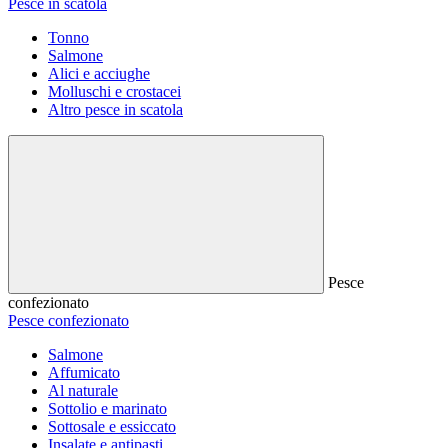
Pesce in scatola
Tonno
Salmone
Alici e acciughe
Molluschi e crostacei
Altro pesce in scatola
Pesce
confezionato
Pesce confezionato
Salmone
Affumicato
Al naturale
Sottolio e marinato
Sottosale e essiccato
Insalate e antipasti