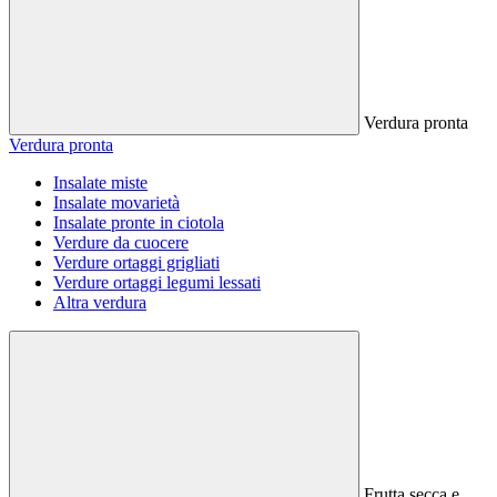
Verdura pronta
Verdura pronta
Insalate miste
Insalate movarietà
Insalate pronte in ciotola
Verdure da cuocere
Verdure ortaggi grigliati
Verdure ortaggi legumi lessati
Altra verdura
Frutta secca e