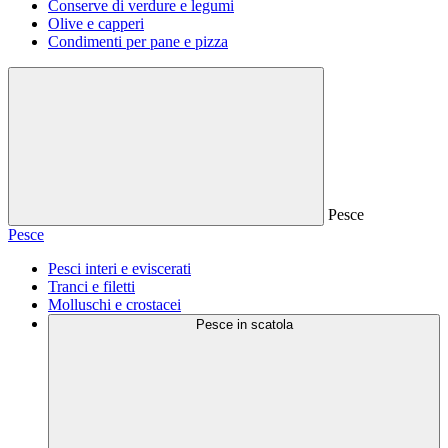
Conserve di verdure e legumi
Olive e capperi
Condimenti per pane e pizza
Pesce
Pesce
Pesci interi e eviscerati
Tranci e filetti
Molluschi e crostacei
Pesce in scatola