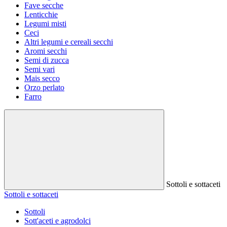
Fave secche
Lenticchie
Legumi misti
Ceci
Altri legumi e cereali secchi
Aromi secchi
Semi di zucca
Semi vari
Mais secco
Orzo perlato
Farro
Sottoli e sottaceti
Sottoli e sottaceti
Sottoli
Sott'aceti e agrodolci