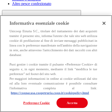
Altro pesce confezionato
Informativa essenziale cookie
Unicoop Etruria S.C., titolare del trattamento dei dati acquisiti
tramite il presente sito, informa l'utente che tale sito web utilizza
cookie di profilazione al fine di inviare messaggi pubblicitari in
linea con le preferenze manifestate nell'ambito della navigazione
Carne
in rete, anche attraverso l'arricchimento dei dati raccolti con altri
Carne
database.
Puoi gestire i cookie tramite il pulsante «Preferenze Cookie» di
seguito e, in ogni momento, mediante il link “modifica le tue
preferenze” nel footer del sito web.
Per maggiori informazioni in ordine ai cookie utilizzati dal sito
ed alla loro eventuale comunicazione è possibile consultare
l'informativa completa al link:
https://coopacasa.coopetruria.coop.it/cookiepolicy.html
Bovino
Ovino
Preferenze Cookie
Accetta
Suino
Equino