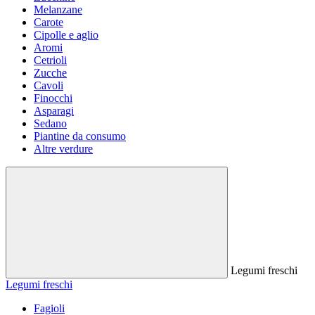
Melanzane
Carote
Cipolle e aglio
Aromi
Cetrioli
Zucche
Cavoli
Finocchi
Asparagi
Sedano
Piantine da consumo
Altre verdure
Legumi freschi
Legumi freschi
Fagioli