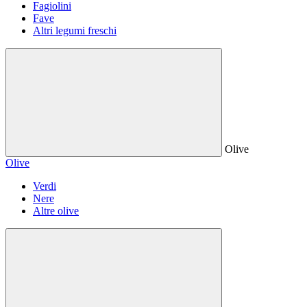
Fagiolini
Fave
Altri legumi freschi
Olive
Olive
Verdi
Nere
Altre olive