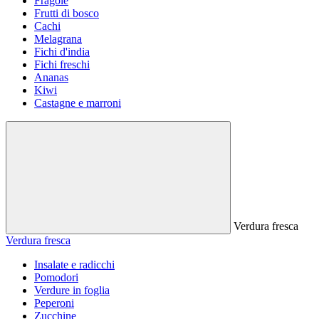
Fragole
Frutti di bosco
Cachi
Melagrana
Fichi d'india
Fichi freschi
Ananas
Kiwi
Castagne e marroni
Verdura fresca
Verdura fresca
Insalate e radicchi
Pomodori
Verdure in foglia
Peperoni
Zucchine