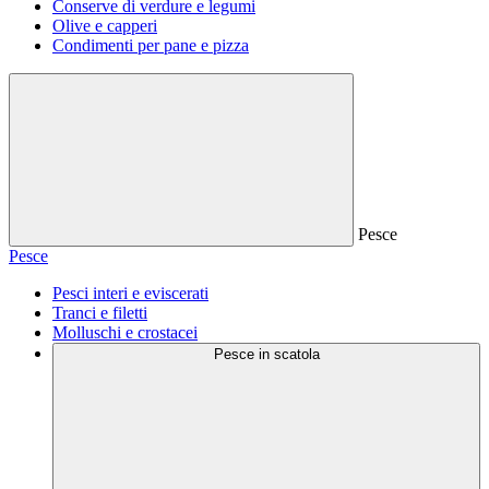
Conserve di verdure e legumi
Olive e capperi
Condimenti per pane e pizza
Pesce
Pesce
Pesci interi e eviscerati
Tranci e filetti
Molluschi e crostacei
Pesce in scatola