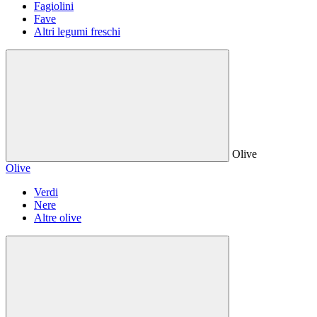
Fagiolini
Fave
Altri legumi freschi
Olive
Olive
Verdi
Nere
Altre olive