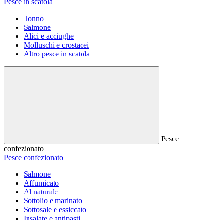
Pesce in scatola
Tonno
Salmone
Alici e acciughe
Molluschi e crostacei
Altro pesce in scatola
Pesce
confezionato
Pesce confezionato
Salmone
Affumicato
Al naturale
Sottolio e marinato
Sottosale e essiccato
Insalate e antipasti