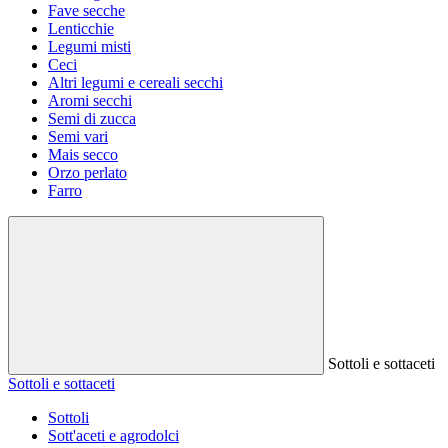
Fave secche
Lenticchie
Legumi misti
Ceci
Altri legumi e cereali secchi
Aromi secchi
Semi di zucca
Semi vari
Mais secco
Orzo perlato
Farro
Sottoli e sottaceti
Sottoli e sottaceti
Sottoli
Sott'aceti e agrodolci