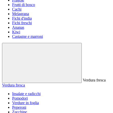
Fragole
Frutti di bosco
Cachi
Melagrana
Fichi d'india
Fichi freschi
Ananas
Kiwi
Castagne e marroni
Verdura fresca
Verdura fresca
Insalate e radicchi
Pomodori
Verdure in foglia
Peperoni
Zucchine