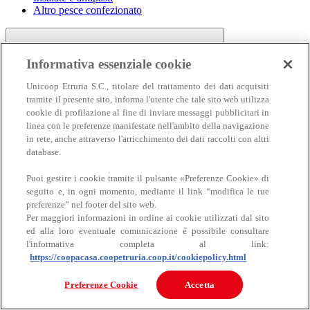
Altro pesce confezionato
Informativa essenziale cookie
Unicoop Etruria S.C., titolare del trattamento dei dati acquisiti
tramite il presente sito, informa l'utente che tale sito web utilizza
cookie di profilazione al fine di inviare messaggi pubblicitari in
linea con le preferenze manifestate nell'ambito della navigazione
Carne
in rete, anche attraverso l'arricchimento dei dati raccolti con altri
Carne
database.
Puoi gestire i cookie tramite il pulsante «Preferenze Cookie» di
seguito e, in ogni momento, mediante il link “modifica le tue
preferenze” nel footer del sito web.
Per maggiori informazioni in ordine ai cookie utilizzati dal sito
ed alla loro eventuale comunicazione è possibile consultare
l'informativa completa al link:
https://coopacasa.coopetruria.coop.it/cookiepolicy.html
Bovino
Ovino
Preferenze Cookie
Accetta
Suino
Equino