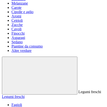
Melanzane
Carote
Cipolle e aglio
Aromi
Cetrioli
Zucche
Cavoli
Finocchi
Asparagi
Sedano
Piantine da consumo
Altre verdure
Legumi freschi
Legumi freschi
Fagioli