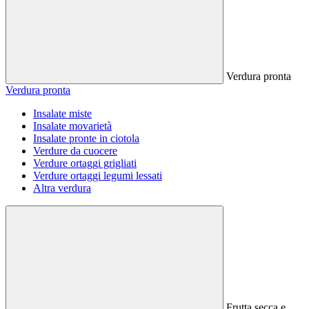
Verdura pronta
Verdura pronta
Insalate miste
Insalate movarietà
Insalate pronte in ciotola
Verdure da cuocere
Verdure ortaggi grigliati
Verdure ortaggi legumi lessati
Altra verdura
Frutta secca e