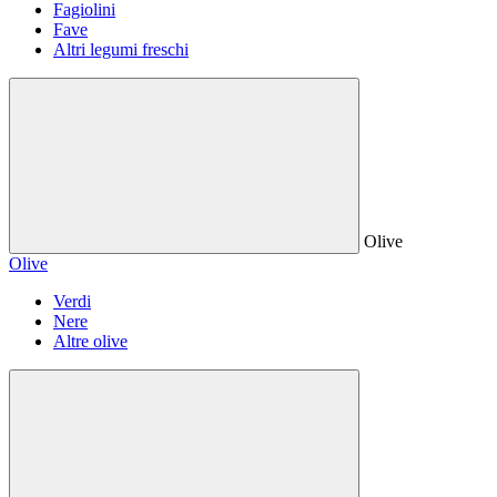
Fagiolini
Fave
Altri legumi freschi
Olive
Olive
Verdi
Nere
Altre olive