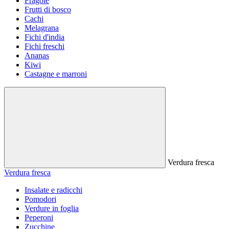
Fragole
Frutti di bosco
Cachi
Melagrana
Fichi d'india
Fichi freschi
Ananas
Kiwi
Castagne e marroni
Verdura fresca
Verdura fresca
Insalate e radicchi
Pomodori
Verdure in foglia
Peperoni
Zucchine