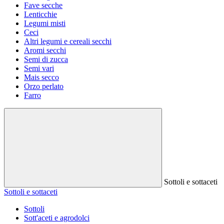
Fave secche
Lenticchie
Legumi misti
Ceci
Altri legumi e cereali secchi
Aromi secchi
Semi di zucca
Semi vari
Mais secco
Orzo perlato
Farro
Sottoli e sottaceti
Sottoli e sottaceti
Sottoli
Sott'aceti e agrodolci