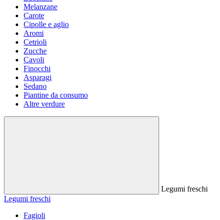
Melanzane
Carote
Cipolle e aglio
Aromi
Cetrioli
Zucche
Cavoli
Finocchi
Asparagi
Sedano
Piantine da consumo
Altre verdure
Legumi freschi
Legumi freschi
Fagioli