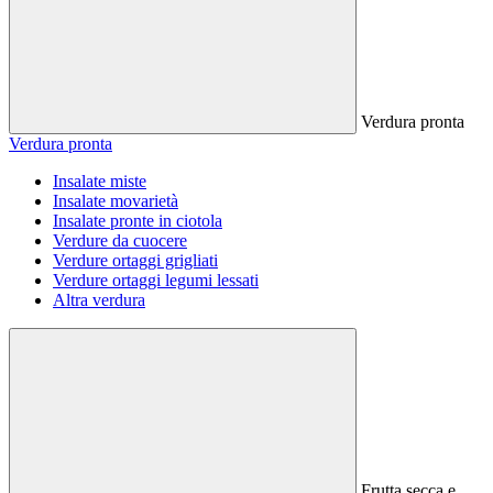
Verdura pronta
Verdura pronta
Insalate miste
Insalate movarietà
Insalate pronte in ciotola
Verdure da cuocere
Verdure ortaggi grigliati
Verdure ortaggi legumi lessati
Altra verdura
Frutta secca e