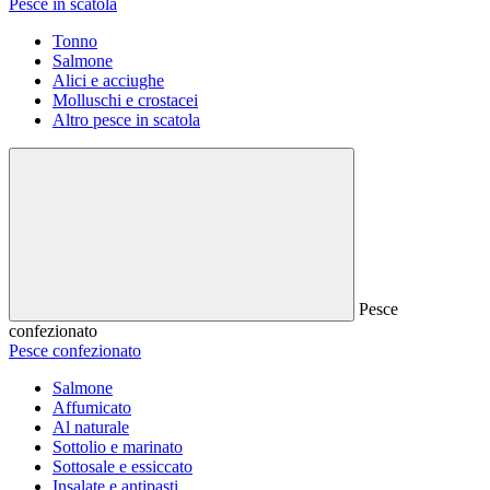
Pesce in scatola
Tonno
Salmone
Alici e acciughe
Molluschi e crostacei
Altro pesce in scatola
Pesce
confezionato
Pesce confezionato
Salmone
Affumicato
Al naturale
Sottolio e marinato
Sottosale e essiccato
Insalate e antipasti