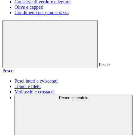
Conserve di verdure e legumi
Olive e capperi
Condimenti per pane e pizza
Pesce
Pesce
Pesci interi e eviscerati
Tranci e filetti
Molluschi e crostacei
Pesce in scatola