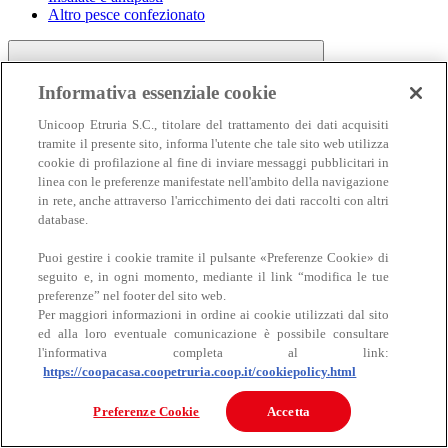
Altro pesce confezionato
Informativa essenziale cookie
Unicoop Etruria S.C., titolare del trattamento dei dati acquisiti
tramite il presente sito, informa l'utente che tale sito web utilizza
cookie di profilazione al fine di inviare messaggi pubblicitari in
linea con le preferenze manifestate nell'ambito della navigazione
Carne
in rete, anche attraverso l'arricchimento dei dati raccolti con altri
Carne
database.
Puoi gestire i cookie tramite il pulsante «Preferenze Cookie» di
seguito e, in ogni momento, mediante il link “modifica le tue
preferenze” nel footer del sito web.
Per maggiori informazioni in ordine ai cookie utilizzati dal sito
ed alla loro eventuale comunicazione è possibile consultare
l'informativa completa al link:
https://coopacasa.coopetruria.coop.it/cookiepolicy.html
Bovino
Ovino
Preferenze Cookie
Accetta
Suino
Equino