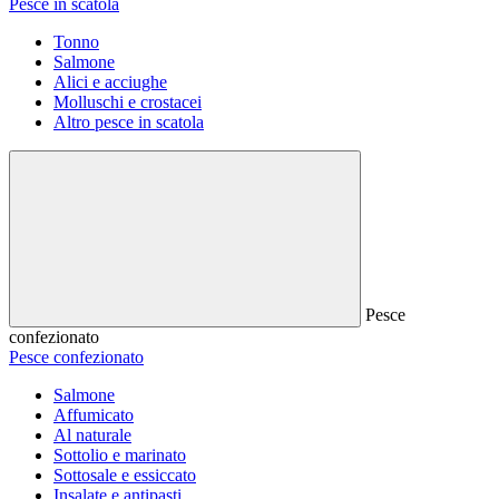
Pesce in scatola
Tonno
Salmone
Alici e acciughe
Molluschi e crostacei
Altro pesce in scatola
Pesce
confezionato
Pesce confezionato
Salmone
Affumicato
Al naturale
Sottolio e marinato
Sottosale e essiccato
Insalate e antipasti