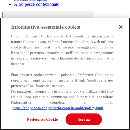
Altro pesce confezionato
Informativa essenziale cookie
Unicoop Etruria S.C., titolare del trattamento dei dati acquisiti
tramite il presente sito, informa l'utente che tale sito web utilizza
cookie di profilazione al fine di inviare messaggi pubblicitari in
linea con le preferenze manifestate nell'ambito della navigazione
Carne
in rete, anche attraverso l'arricchimento dei dati raccolti con altri
Carne
database.
Puoi gestire i cookie tramite il pulsante «Preferenze Cookie» di
seguito e, in ogni momento, mediante il link “modifica le tue
preferenze” nel footer del sito web.
Per maggiori informazioni in ordine ai cookie utilizzati dal sito
ed alla loro eventuale comunicazione è possibile consultare
l'informativa completa al link:
https://coopacasa.coopetruria.coop.it/cookiepolicy.html
Bovino
Ovino
Preferenze Cookie
Accetta
Suino
Equino