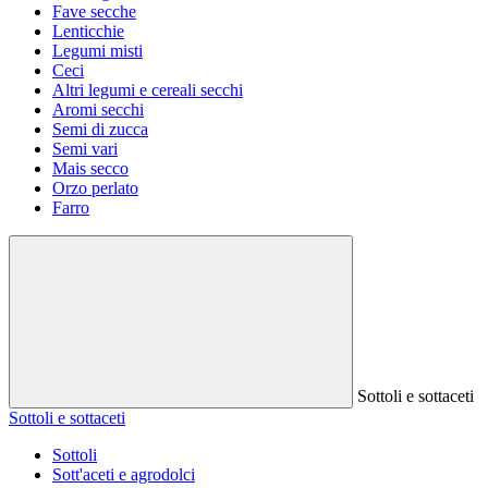
Fave secche
Lenticchie
Legumi misti
Ceci
Altri legumi e cereali secchi
Aromi secchi
Semi di zucca
Semi vari
Mais secco
Orzo perlato
Farro
Sottoli e sottaceti
Sottoli e sottaceti
Sottoli
Sott'aceti e agrodolci