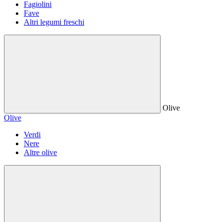
Fagiolini
Fave
Altri legumi freschi
Olive
Olive
Verdi
Nere
Altre olive