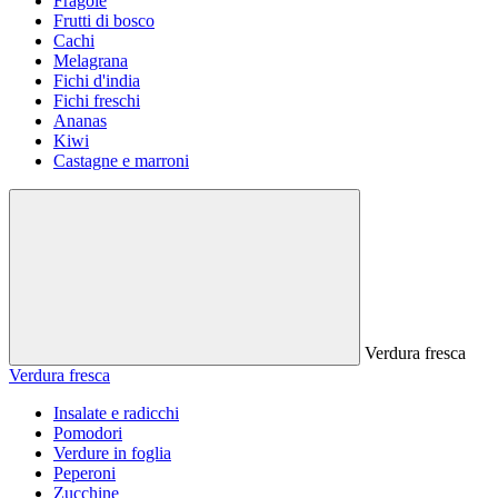
Fragole
Frutti di bosco
Cachi
Melagrana
Fichi d'india
Fichi freschi
Ananas
Kiwi
Castagne e marroni
Verdura fresca
Verdura fresca
Insalate e radicchi
Pomodori
Verdure in foglia
Peperoni
Zucchine