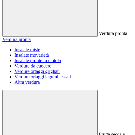
Verdura pronta
Verdura pronta
Insalate miste
Insalate movarietà
Insalate pronte in ciotola
Verdure da cuocere
Verdure ortaggi grigliati
Verdure ortaggi legumi lessati
Altra verdura
Frutta secca e