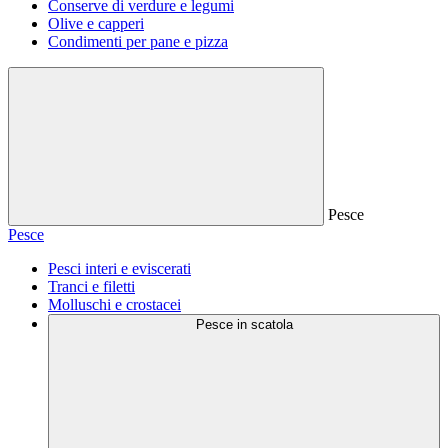
Conserve di verdure e legumi
Olive e capperi
Condimenti per pane e pizza
Pesce
Pesce
Pesci interi e eviscerati
Tranci e filetti
Molluschi e crostacei
Pesce in scatola