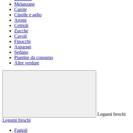
Melanzane
Carote
Cipolle e aglio
Aromi
Cetrioli
Zucche
Cavoli
Finocchi
Asparagi
Sedano
Piantine da consumo
Altre verdure
Legumi freschi
Legumi freschi
Fagioli