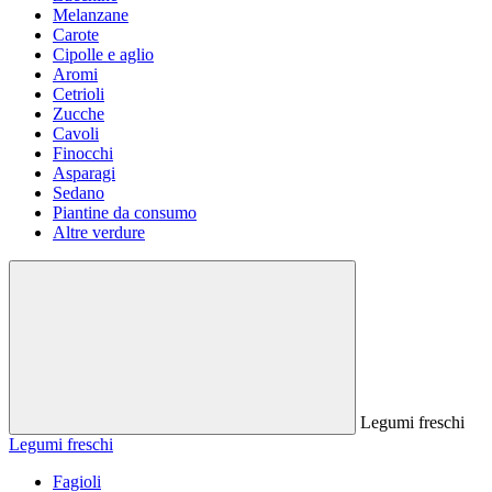
Melanzane
Carote
Cipolle e aglio
Aromi
Cetrioli
Zucche
Cavoli
Finocchi
Asparagi
Sedano
Piantine da consumo
Altre verdure
Legumi freschi
Legumi freschi
Fagioli