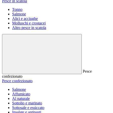
Pesce in scatola
Tonno
Salmone
Alici e acciughe
Molluschi e crostacei
Altro pesce in scatola
Pesce
confezionato
Pesce confezionato
Salmone
Affumicato
Al naturale
Sottolio e marinato
Sottosale e essiccato
Insalate e antipasti