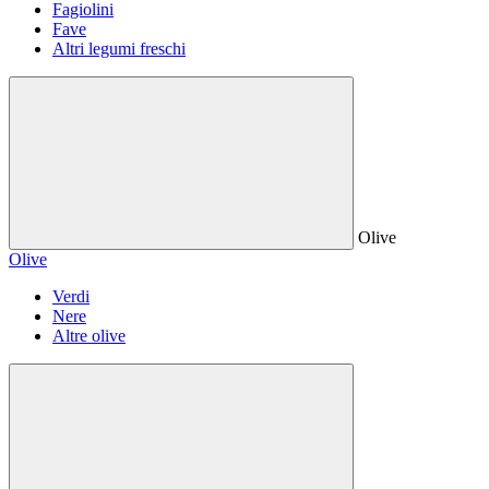
Fagiolini
Fave
Altri legumi freschi
Olive
Olive
Verdi
Nere
Altre olive