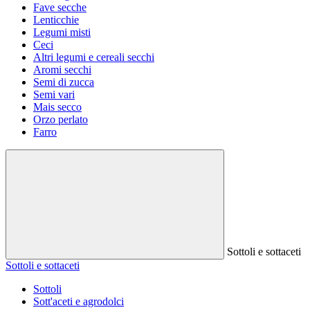
Fave secche
Lenticchie
Legumi misti
Ceci
Altri legumi e cereali secchi
Aromi secchi
Semi di zucca
Semi vari
Mais secco
Orzo perlato
Farro
Sottoli e sottaceti
Sottoli e sottaceti
Sottoli
Sott'aceti e agrodolci