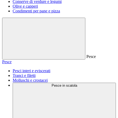
Conserve di verdure e legumi
Olive e capperi
Condimenti per pane e pizza
Pesce
Pesce
Pesci interi e eviscerati
Tranci e filetti
Molluschi e crostacei
Pesce in scatola