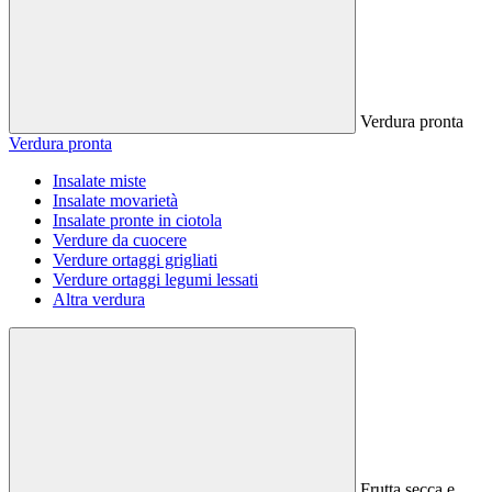
Verdura pronta
Verdura pronta
Insalate miste
Insalate movarietà
Insalate pronte in ciotola
Verdure da cuocere
Verdure ortaggi grigliati
Verdure ortaggi legumi lessati
Altra verdura
Frutta secca e