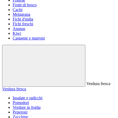
Fragole
Frutti di bosco
Cachi
Melagrana
Fichi d'india
Fichi freschi
Ananas
Kiwi
Castagne e marroni
Verdura fresca
Verdura fresca
Insalate e radicchi
Pomodori
Verdure in foglia
Peperoni
Zucchine