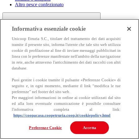
Altro pesce confezionato
Informativa essenziale cookie
Unicoop Etruria S.C., titolare del trattamento dei dati acquisiti
tramite il presente sito, informa l'utente che tale sito web utilizza
cookie di profilazione al fine di inviare messaggi pubblicitari in
linea con le preferenze manifestate nell'ambito della navigazione
Carne
in rete, anche attraverso l'arricchimento dei dati raccolti con altri
Carne
database.
Puoi gestire i cookie tramite il pulsante «Preferenze Cookie» di
seguito e, in ogni momento, mediante il link “modifica le tue
preferenze” nel footer del sito web.
Per maggiori informazioni in ordine ai cookie utilizzati dal sito
ed alla loro eventuale comunicazione è possibile consultare
l'informativa completa al link:
https://coopacasa.coopetruria.coop.it/cookiepolicy.html
Bovino
Ovino
Preferenze Cookie
Accetta
Suino
Equino