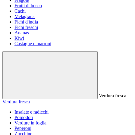
Fragole
Frutti di bosco
Cachi
Melagrana
Fichi d'india
Fichi freschi
Ananas
Kiwi
Castagne e marroni
Verdura fresca
Verdura fresca
Insalate e radicchi
Pomodori
Verdure in foglia
Peperoni
Zucchine