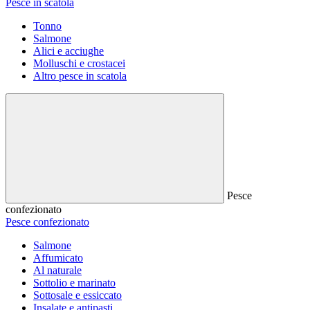
Pesce in scatola
Tonno
Salmone
Alici e acciughe
Molluschi e crostacei
Altro pesce in scatola
Pesce
confezionato
Pesce confezionato
Salmone
Affumicato
Al naturale
Sottolio e marinato
Sottosale e essiccato
Insalate e antipasti