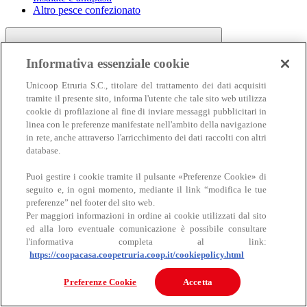
Altro pesce confezionato
Informativa essenziale cookie
Unicoop Etruria S.C., titolare del trattamento dei dati acquisiti
tramite il presente sito, informa l'utente che tale sito web utilizza
cookie di profilazione al fine di inviare messaggi pubblicitari in
linea con le preferenze manifestate nell'ambito della navigazione
Carne
in rete, anche attraverso l'arricchimento dei dati raccolti con altri
Carne
database.
Puoi gestire i cookie tramite il pulsante «Preferenze Cookie» di
seguito e, in ogni momento, mediante il link “modifica le tue
preferenze” nel footer del sito web.
Per maggiori informazioni in ordine ai cookie utilizzati dal sito
ed alla loro eventuale comunicazione è possibile consultare
l'informativa completa al link:
https://coopacasa.coopetruria.coop.it/cookiepolicy.html
Bovino
Ovino
Preferenze Cookie
Accetta
Suino
Equino