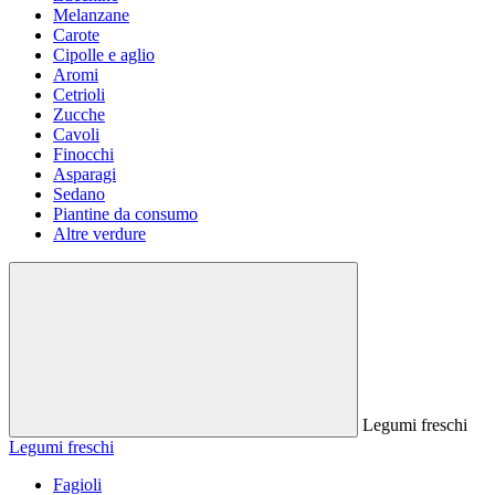
Melanzane
Carote
Cipolle e aglio
Aromi
Cetrioli
Zucche
Cavoli
Finocchi
Asparagi
Sedano
Piantine da consumo
Altre verdure
Legumi freschi
Legumi freschi
Fagioli