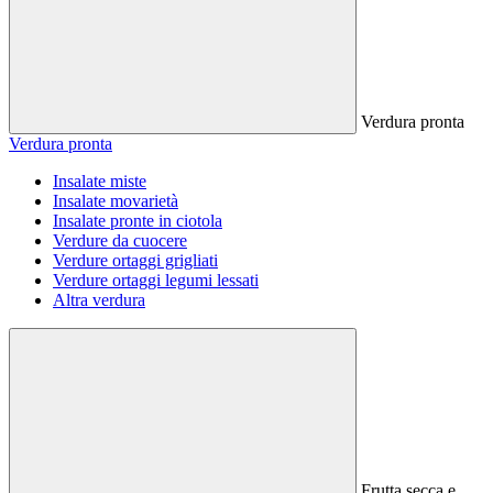
Verdura pronta
Verdura pronta
Insalate miste
Insalate movarietà
Insalate pronte in ciotola
Verdure da cuocere
Verdure ortaggi grigliati
Verdure ortaggi legumi lessati
Altra verdura
Frutta secca e