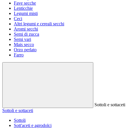
Fave secche
Lenticchie
Legumi misti
Ceci
Altri legumi e cereali secchi
Aromi secchi
Semi di zucca
Semi vari
Mais secco
Orzo perlato
Farro
Sottoli e sottaceti
Sottoli e sottaceti
Sottoli
Sott'aceti e agrodolci