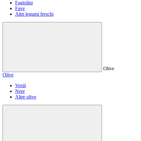
Fagiolini
Fave
Altri legumi freschi
Olive
Olive
Verdi
Nere
Altre olive