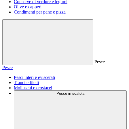
Conserve di verdure e legumi
Olive e capperi
Condimenti per pane e pizza
Pesce
Pesce
Pesci interi e eviscerati
Tranci e filetti
Molluschi e crostacei
Pesce in scatola