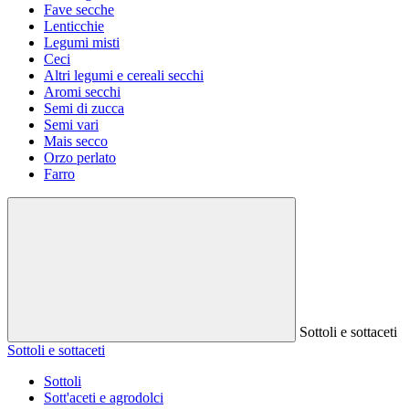
Fave secche
Lenticchie
Legumi misti
Ceci
Altri legumi e cereali secchi
Aromi secchi
Semi di zucca
Semi vari
Mais secco
Orzo perlato
Farro
Sottoli e sottaceti
Sottoli e sottaceti
Sottoli
Sott'aceti e agrodolci