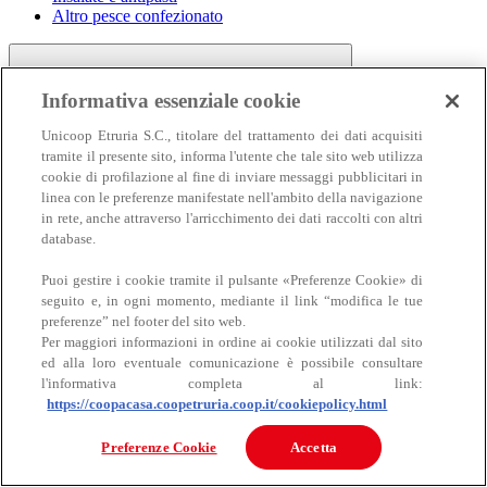
Altro pesce confezionato
Informativa essenziale cookie
Unicoop Etruria S.C., titolare del trattamento dei dati acquisiti
tramite il presente sito, informa l'utente che tale sito web utilizza
cookie di profilazione al fine di inviare messaggi pubblicitari in
linea con le preferenze manifestate nell'ambito della navigazione
Carne
in rete, anche attraverso l'arricchimento dei dati raccolti con altri
Carne
database.
Puoi gestire i cookie tramite il pulsante «Preferenze Cookie» di
seguito e, in ogni momento, mediante il link “modifica le tue
preferenze” nel footer del sito web.
Per maggiori informazioni in ordine ai cookie utilizzati dal sito
ed alla loro eventuale comunicazione è possibile consultare
l'informativa completa al link:
https://coopacasa.coopetruria.coop.it/cookiepolicy.html
Bovino
Ovino
Preferenze Cookie
Accetta
Suino
Equino