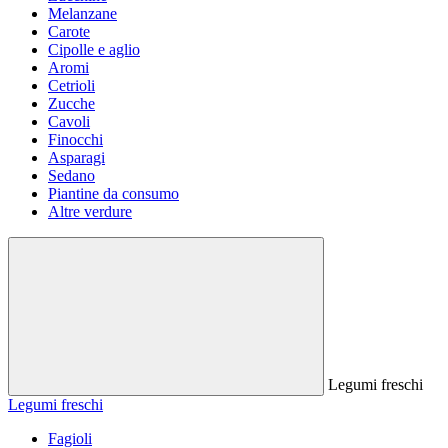
Melanzane
Carote
Cipolle e aglio
Aromi
Cetrioli
Zucche
Cavoli
Finocchi
Asparagi
Sedano
Piantine da consumo
Altre verdure
Legumi freschi
Legumi freschi
Fagioli