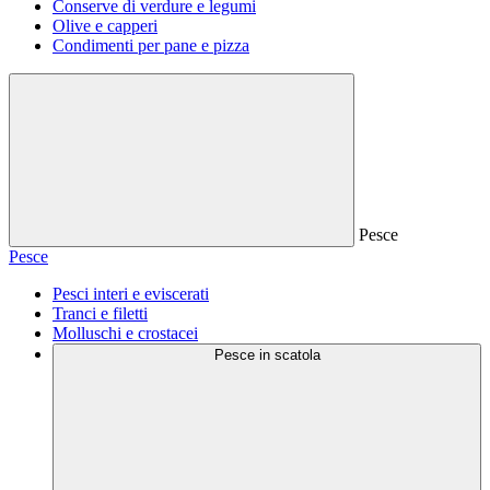
Conserve di verdure e legumi
Olive e capperi
Condimenti per pane e pizza
Pesce
Pesce
Pesci interi e eviscerati
Tranci e filetti
Molluschi e crostacei
Pesce in scatola