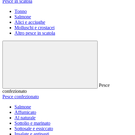
Pesce in scatola
Tonno
Salmone
Alici e acciughe
Molluschi e crostacei
Altro pesce in scatola
Pesce
confezionato
Pesce confezionato
Salmone
Affumicato
Al naturale
Sottolio e marinato
Sottosale e essiccato
Insalate e antipasti