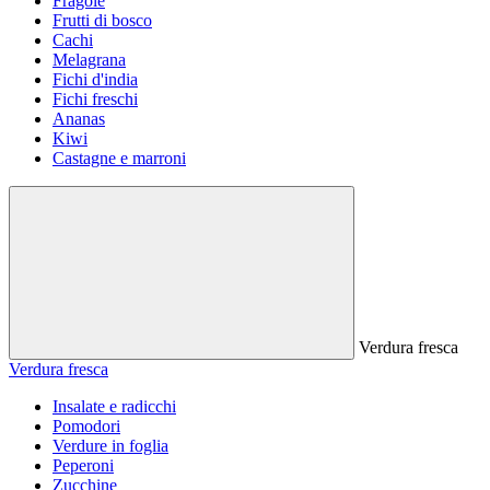
Fragole
Frutti di bosco
Cachi
Melagrana
Fichi d'india
Fichi freschi
Ananas
Kiwi
Castagne e marroni
Verdura fresca
Verdura fresca
Insalate e radicchi
Pomodori
Verdure in foglia
Peperoni
Zucchine