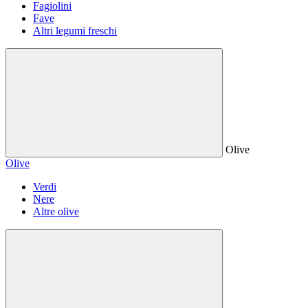
Fagiolini
Fave
Altri legumi freschi
Olive
Olive
Verdi
Nere
Altre olive