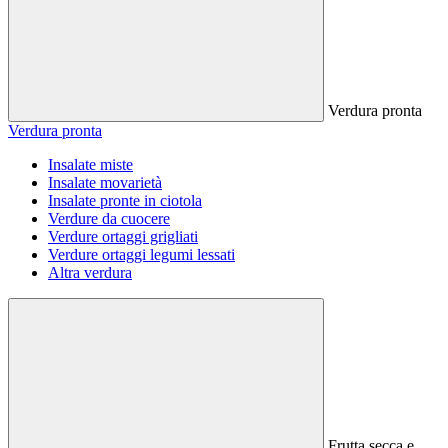
Verdura pronta
Verdura pronta
Insalate miste
Insalate movarietà
Insalate pronte in ciotola
Verdure da cuocere
Verdure ortaggi grigliati
Verdure ortaggi legumi lessati
Altra verdura
Frutta secca e