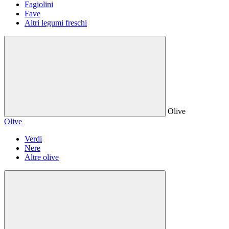
Fagiolini
Fave
Altri legumi freschi
Olive
Olive
Verdi
Nere
Altre olive