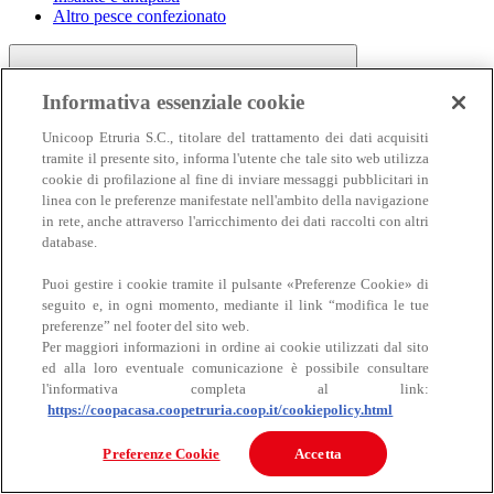
Altro pesce confezionato
Informativa essenziale cookie
Unicoop Etruria S.C., titolare del trattamento dei dati acquisiti
tramite il presente sito, informa l'utente che tale sito web utilizza
cookie di profilazione al fine di inviare messaggi pubblicitari in
linea con le preferenze manifestate nell'ambito della navigazione
Carne
in rete, anche attraverso l'arricchimento dei dati raccolti con altri
Carne
database.
Puoi gestire i cookie tramite il pulsante «Preferenze Cookie» di
seguito e, in ogni momento, mediante il link “modifica le tue
preferenze” nel footer del sito web.
Per maggiori informazioni in ordine ai cookie utilizzati dal sito
ed alla loro eventuale comunicazione è possibile consultare
l'informativa completa al link:
https://coopacasa.coopetruria.coop.it/cookiepolicy.html
Bovino
Ovino
Preferenze Cookie
Accetta
Suino
Equino