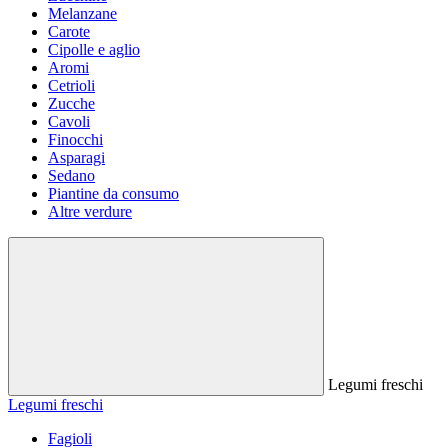
Melanzane
Carote
Cipolle e aglio
Aromi
Cetrioli
Zucche
Cavoli
Finocchi
Asparagi
Sedano
Piantine da consumo
Altre verdure
Legumi freschi
Legumi freschi
Fagioli