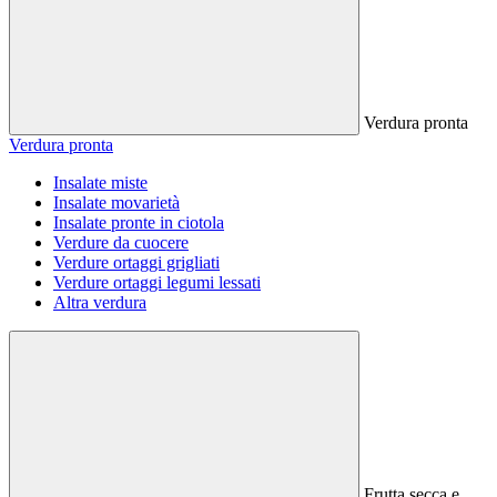
Verdura pronta
Verdura pronta
Insalate miste
Insalate movarietà
Insalate pronte in ciotola
Verdure da cuocere
Verdure ortaggi grigliati
Verdure ortaggi legumi lessati
Altra verdura
Frutta secca e