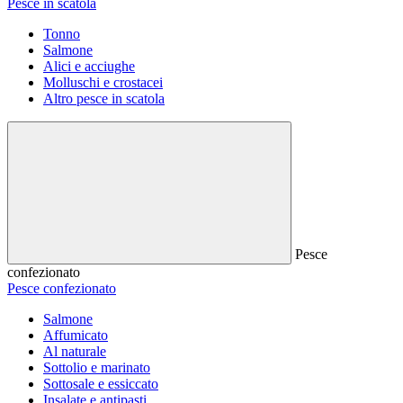
Pesce in scatola
Tonno
Salmone
Alici e acciughe
Molluschi e crostacei
Altro pesce in scatola
Pesce
confezionato
Pesce confezionato
Salmone
Affumicato
Al naturale
Sottolio e marinato
Sottosale e essiccato
Insalate e antipasti