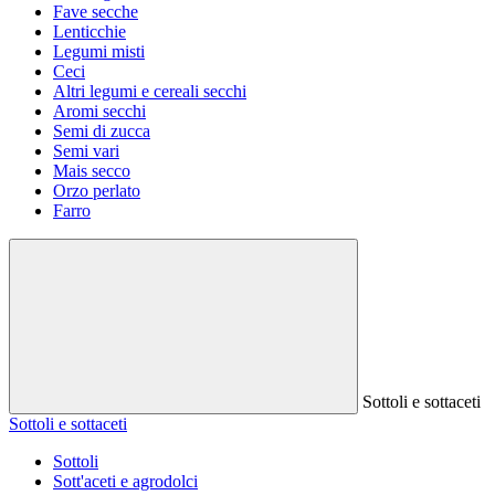
Fave secche
Lenticchie
Legumi misti
Ceci
Altri legumi e cereali secchi
Aromi secchi
Semi di zucca
Semi vari
Mais secco
Orzo perlato
Farro
Sottoli e sottaceti
Sottoli e sottaceti
Sottoli
Sott'aceti e agrodolci