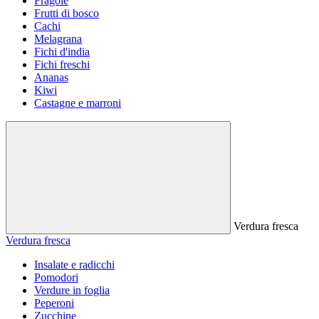
Fragole
Frutti di bosco
Cachi
Melagrana
Fichi d'india
Fichi freschi
Ananas
Kiwi
Castagne e marroni
Verdura fresca
Verdura fresca
Insalate e radicchi
Pomodori
Verdure in foglia
Peperoni
Zucchine