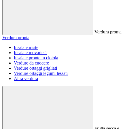
Verdura pronta
Verdura pronta
Insalate miste
Insalate movarietà
Insalate pronte in ciotola
Verdure da cuocere
Verdure ortaggi grigliati
Verdure ortaggi legumi lessati
Altra verdura
Frutta secca e