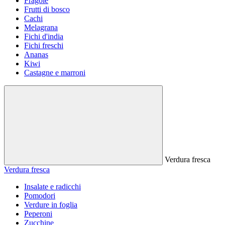
Fragole
Frutti di bosco
Cachi
Melagrana
Fichi d'india
Fichi freschi
Ananas
Kiwi
Castagne e marroni
Verdura fresca
Verdura fresca
Insalate e radicchi
Pomodori
Verdure in foglia
Peperoni
Zucchine