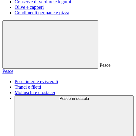
Conserve di verdure e legumi
Olive e capperi
Condimenti per pane e pizza
Pesce
Pesce
Pesci interi e eviscerati
Tranci e filetti
Molluschi e crostacei
Pesce in scatola