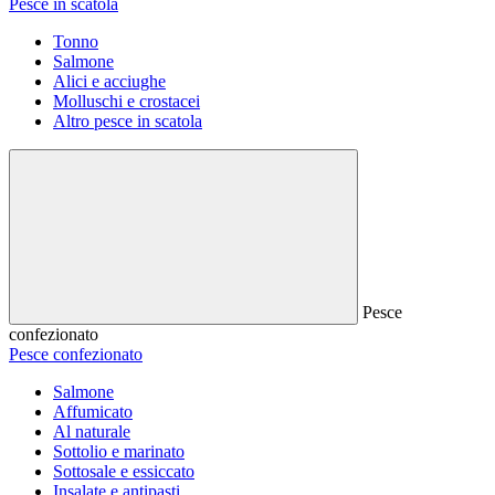
Pesce in scatola
Tonno
Salmone
Alici e acciughe
Molluschi e crostacei
Altro pesce in scatola
Pesce
confezionato
Pesce confezionato
Salmone
Affumicato
Al naturale
Sottolio e marinato
Sottosale e essiccato
Insalate e antipasti