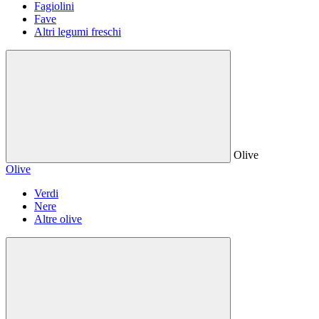
Fagiolini
Fave
Altri legumi freschi
Olive
Olive
Verdi
Nere
Altre olive