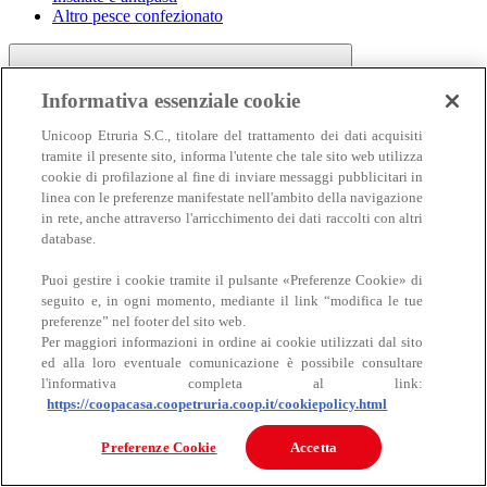
Altro pesce confezionato
Informativa essenziale cookie
Unicoop Etruria S.C., titolare del trattamento dei dati acquisiti
tramite il presente sito, informa l'utente che tale sito web utilizza
cookie di profilazione al fine di inviare messaggi pubblicitari in
linea con le preferenze manifestate nell'ambito della navigazione
Carne
in rete, anche attraverso l'arricchimento dei dati raccolti con altri
Carne
database.
Puoi gestire i cookie tramite il pulsante «Preferenze Cookie» di
seguito e, in ogni momento, mediante il link “modifica le tue
preferenze” nel footer del sito web.
Per maggiori informazioni in ordine ai cookie utilizzati dal sito
ed alla loro eventuale comunicazione è possibile consultare
l'informativa completa al link:
https://coopacasa.coopetruria.coop.it/cookiepolicy.html
Bovino
Ovino
Preferenze Cookie
Accetta
Suino
Equino