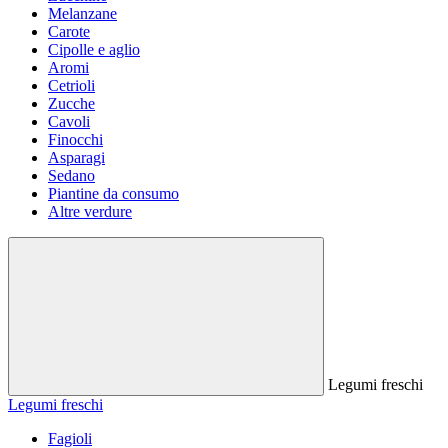
Melanzane
Carote
Cipolle e aglio
Aromi
Cetrioli
Zucche
Cavoli
Finocchi
Asparagi
Sedano
Piantine da consumo
Altre verdure
Legumi freschi
Legumi freschi
Fagioli