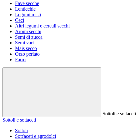
Fave secche
Lenticchie
Legumi misti
Ceci
Altri legumi e cereali secchi
Aromi secchi
Semi di zucca
Semi vari
Mais secco
Orzo perlato
Farro
Sottoli e sottaceti
Sottoli e sottaceti
Sottoli
Sott'aceti e agrodolci