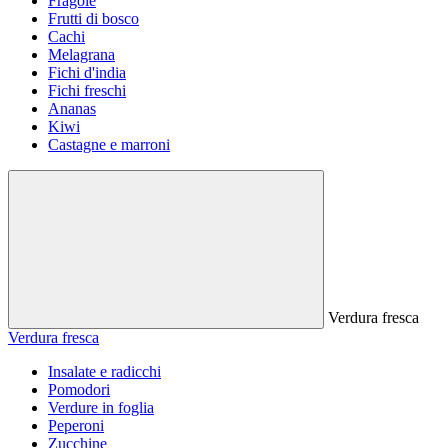
Fragole
Frutti di bosco
Cachi
Melagrana
Fichi d'india
Fichi freschi
Ananas
Kiwi
Castagne e marroni
Verdura fresca
Verdura fresca
Insalate e radicchi
Pomodori
Verdure in foglia
Peperoni
Zucchine