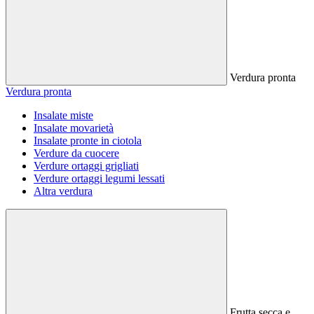
Verdura pronta
Verdura pronta
Insalate miste
Insalate movarietà
Insalate pronte in ciotola
Verdure da cuocere
Verdure ortaggi grigliati
Verdure ortaggi legumi lessati
Altra verdura
Frutta secca e