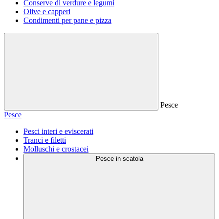
Conserve di verdure e legumi
Olive e capperi
Condimenti per pane e pizza
Pesce
Pesce
Pesci interi e eviscerati
Tranci e filetti
Molluschi e crostacei
Pesce in scatola