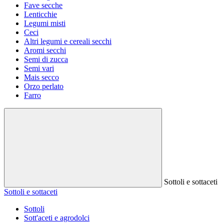
Fave secche
Lenticchie
Legumi misti
Ceci
Altri legumi e cereali secchi
Aromi secchi
Semi di zucca
Semi vari
Mais secco
Orzo perlato
Farro
Sottoli e sottaceti
Sottoli e sottaceti
Sottoli
Sott'aceti e agrodolci