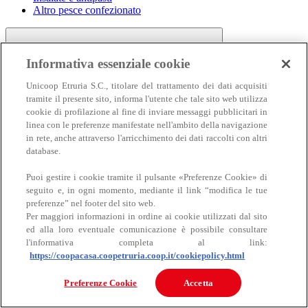
Altro pesce confezionato
Informativa essenziale cookie
Unicoop Etruria S.C., titolare del trattamento dei dati acquisiti
tramite il presente sito, informa l'utente che tale sito web utilizza
cookie di profilazione al fine di inviare messaggi pubblicitari in
linea con le preferenze manifestate nell'ambito della navigazione
Carne
in rete, anche attraverso l'arricchimento dei dati raccolti con altri
Carne
database.
Puoi gestire i cookie tramite il pulsante «Preferenze Cookie» di
seguito e, in ogni momento, mediante il link “modifica le tue
preferenze” nel footer del sito web.
Per maggiori informazioni in ordine ai cookie utilizzati dal sito
ed alla loro eventuale comunicazione è possibile consultare
l'informativa completa al link:
https://coopacasa.coopetruria.coop.it/cookiepolicy.html
Bovino
Ovino
Preferenze Cookie
Accetta
Suino
Equino