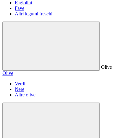
Fagiolini
Fave
Altri legumi freschi
Olive
Olive
Verdi
Nere
Altre olive