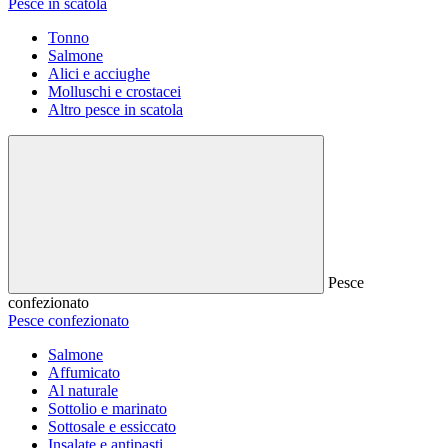
Pesce in scatola
Tonno
Salmone
Alici e acciughe
Molluschi e crostacei
Altro pesce in scatola
Pesce
confezionato
Pesce confezionato
Salmone
Affumicato
Al naturale
Sottolio e marinato
Sottosale e essiccato
Insalate e antipasti