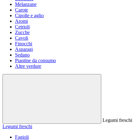
Melanzane
Carote
Cipolle e aglio
Aromi
Cetrioli
Zucche
Cavoli
Finocchi
Asparagi
Sedano
Piantine da consumo
Altre verdure
Legumi freschi
Legumi freschi
Fagioli