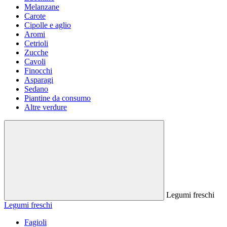
Melanzane
Carote
Cipolle e aglio
Aromi
Cetrioli
Zucche
Cavoli
Finocchi
Asparagi
Sedano
Piantine da consumo
Altre verdure
Legumi freschi
Legumi freschi
Fagioli