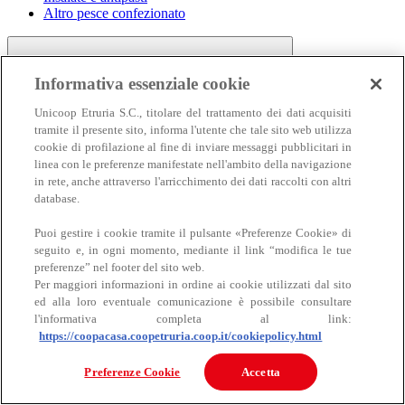
Altro pesce confezionato
Informativa essenziale cookie
Unicoop Etruria S.C., titolare del trattamento dei dati acquisiti
tramite il presente sito, informa l'utente che tale sito web utilizza
cookie di profilazione al fine di inviare messaggi pubblicitari in
linea con le preferenze manifestate nell'ambito della navigazione
Carne
in rete, anche attraverso l'arricchimento dei dati raccolti con altri
Carne
database.
Puoi gestire i cookie tramite il pulsante «Preferenze Cookie» di
seguito e, in ogni momento, mediante il link “modifica le tue
preferenze” nel footer del sito web.
Per maggiori informazioni in ordine ai cookie utilizzati dal sito
ed alla loro eventuale comunicazione è possibile consultare
l'informativa completa al link:
https://coopacasa.coopetruria.coop.it/cookiepolicy.html
Bovino
Ovino
Preferenze Cookie
Accetta
Suino
Equino