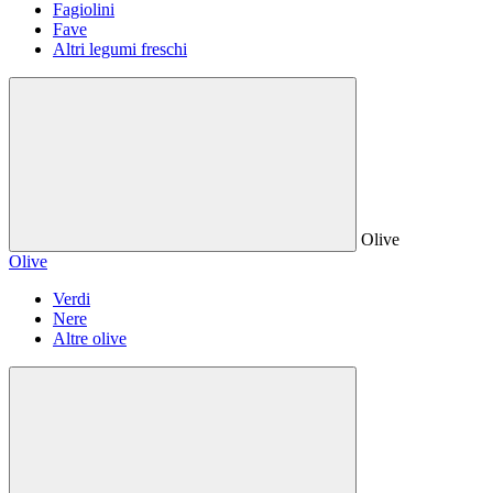
Fagiolini
Fave
Altri legumi freschi
Olive
Olive
Verdi
Nere
Altre olive