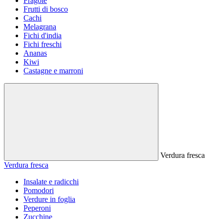
Fragole
Frutti di bosco
Cachi
Melagrana
Fichi d'india
Fichi freschi
Ananas
Kiwi
Castagne e marroni
Verdura fresca
Verdura fresca
Insalate e radicchi
Pomodori
Verdure in foglia
Peperoni
Zucchine