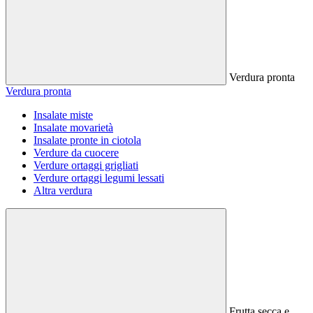
Verdura pronta
Verdura pronta
Insalate miste
Insalate movarietà
Insalate pronte in ciotola
Verdure da cuocere
Verdure ortaggi grigliati
Verdure ortaggi legumi lessati
Altra verdura
Frutta secca e