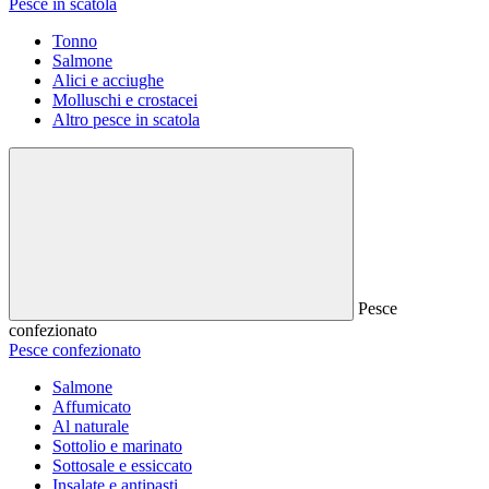
Pesce in scatola
Tonno
Salmone
Alici e acciughe
Molluschi e crostacei
Altro pesce in scatola
Pesce
confezionato
Pesce confezionato
Salmone
Affumicato
Al naturale
Sottolio e marinato
Sottosale e essiccato
Insalate e antipasti