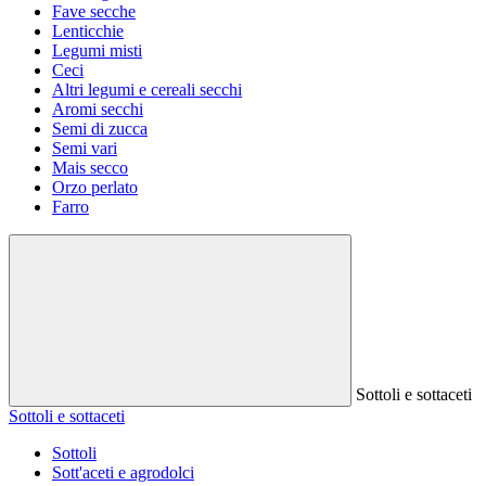
Fave secche
Lenticchie
Legumi misti
Ceci
Altri legumi e cereali secchi
Aromi secchi
Semi di zucca
Semi vari
Mais secco
Orzo perlato
Farro
Sottoli e sottaceti
Sottoli e sottaceti
Sottoli
Sott'aceti e agrodolci