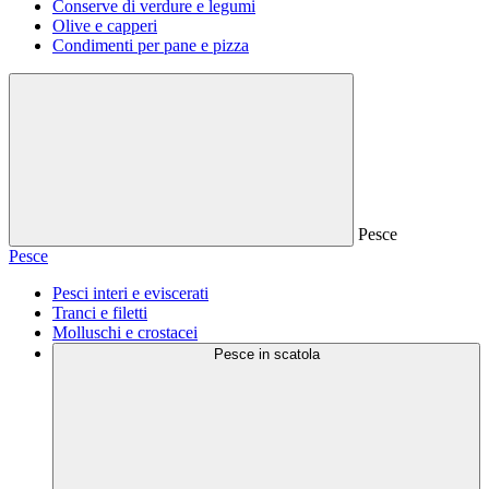
Conserve di verdure e legumi
Olive e capperi
Condimenti per pane e pizza
Pesce
Pesce
Pesci interi e eviscerati
Tranci e filetti
Molluschi e crostacei
Pesce in scatola