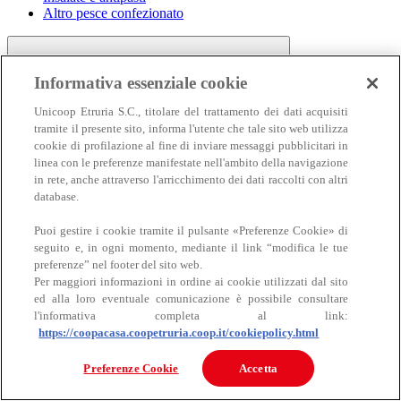
Altro pesce confezionato
Informativa essenziale cookie
Unicoop Etruria S.C., titolare del trattamento dei dati acquisiti
tramite il presente sito, informa l'utente che tale sito web utilizza
cookie di profilazione al fine di inviare messaggi pubblicitari in
linea con le preferenze manifestate nell'ambito della navigazione
Carne
in rete, anche attraverso l'arricchimento dei dati raccolti con altri
Carne
database.
Puoi gestire i cookie tramite il pulsante «Preferenze Cookie» di
seguito e, in ogni momento, mediante il link “modifica le tue
preferenze” nel footer del sito web.
Per maggiori informazioni in ordine ai cookie utilizzati dal sito
ed alla loro eventuale comunicazione è possibile consultare
l'informativa completa al link:
https://coopacasa.coopetruria.coop.it/cookiepolicy.html
Bovino
Ovino
Preferenze Cookie
Accetta
Suino
Equino