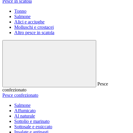
Pesce in scatola
Tonno
Salmone
Alici e acciughe
Molluschi e crostacei
Altro pesce in scatola
Pesce
confezionato
Pesce confezionato
Salmone
Affumicato
Al naturale
Sottolio e marinato
Sottosale e essiccato
Insalate e antipasti