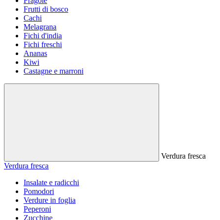
Fragole
Frutti di bosco
Cachi
Melagrana
Fichi d'india
Fichi freschi
Ananas
Kiwi
Castagne e marroni
Verdura fresca
Verdura fresca
Insalate e radicchi
Pomodori
Verdure in foglia
Peperoni
Zucchine