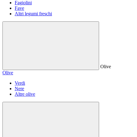
Fagiolini
Fave
Altri legumi freschi
Olive
Olive
Verdi
Nere
Altre olive