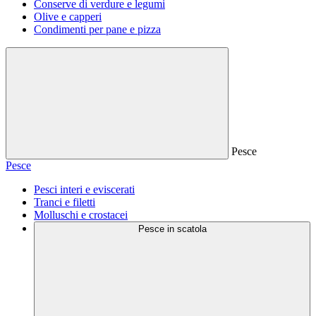
Conserve di verdure e legumi
Olive e capperi
Condimenti per pane e pizza
Pesce
Pesce
Pesci interi e eviscerati
Tranci e filetti
Molluschi e crostacei
Pesce in scatola