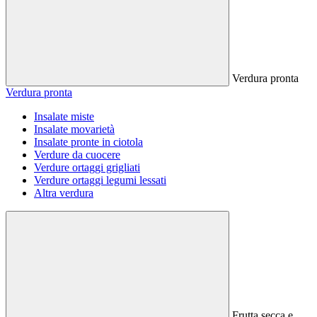
Verdura pronta
Verdura pronta
Insalate miste
Insalate movarietà
Insalate pronte in ciotola
Verdure da cuocere
Verdure ortaggi grigliati
Verdure ortaggi legumi lessati
Altra verdura
Frutta secca e