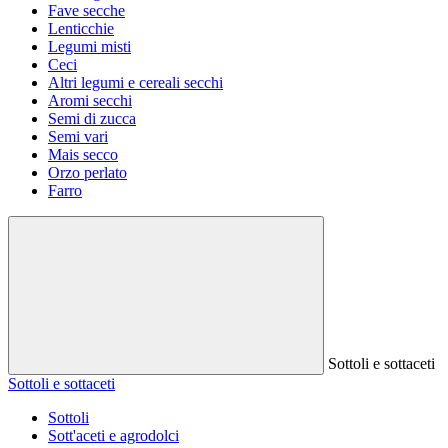
Fave secche
Lenticchie
Legumi misti
Ceci
Altri legumi e cereali secchi
Aromi secchi
Semi di zucca
Semi vari
Mais secco
Orzo perlato
Farro
Sottoli e sottaceti
Sottoli e sottaceti
Sottoli
Sott'aceti e agrodolci