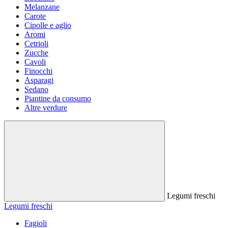
Melanzane
Carote
Cipolle e aglio
Aromi
Cetrioli
Zucche
Cavoli
Finocchi
Asparagi
Sedano
Piantine da consumo
Altre verdure
Legumi freschi
Legumi freschi
Fagioli