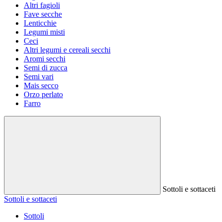
Altri fagioli
Fave secche
Lenticchie
Legumi misti
Ceci
Altri legumi e cereali secchi
Aromi secchi
Semi di zucca
Semi vari
Mais secco
Orzo perlato
Farro
Sottoli e sottaceti
Sottoli e sottaceti
Sottoli