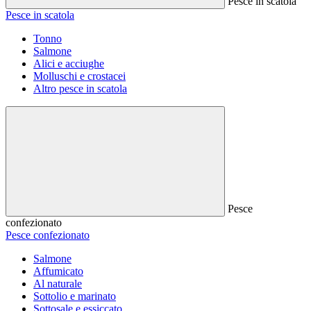
Pesce in scatola
Pesce in scatola
Tonno
Salmone
Alici e acciughe
Molluschi e crostacei
Altro pesce in scatola
Pesce
confezionato
Pesce confezionato
Salmone
Affumicato
Al naturale
Sottolio e marinato
Sottosale e essiccato