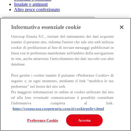
Insalate e antipasti
Altro pesce confezionato
Informativa essenziale cookie
Unicoop Etruria S.C., titolare del trattamento dei dati acquisiti
tramite il presente sito, informa l'utente che tale sito web utilizza
cookie di profilazione al fine di inviare messaggi pubblicitari in
linea con le preferenze manifestate nell'ambito della navigazione
in rete, anche attraverso l'arricchimento dei dati raccolti con altri
Carne
database.
Carne
Puoi gestire i cookie tramite il pulsante «Preferenze Cookie» di
seguito e, in ogni momento, mediante il link “modifica le tue
preferenze” nel footer del sito web.
Per maggiori informazioni in ordine ai cookie utilizzati dal sito
ed alla loro eventuale comunicazione è possibile consultare
l'informativa completa al link:
https://coopacasa.coopetruria.coop.it/cookiepolicy.html
Bovino
Preferenze Cookie
Accetta
Ovino
Suino