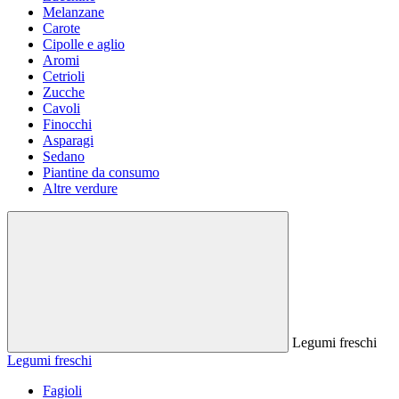
Melanzane
Carote
Cipolle e aglio
Aromi
Cetrioli
Zucche
Cavoli
Finocchi
Asparagi
Sedano
Piantine da consumo
Altre verdure
Legumi freschi
Legumi freschi
Fagioli