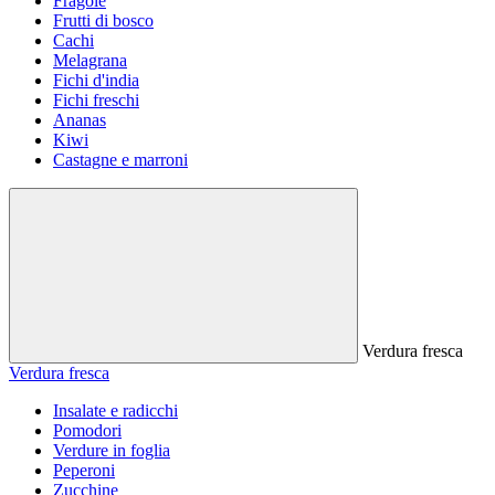
Fragole
Frutti di bosco
Cachi
Melagrana
Fichi d'india
Fichi freschi
Ananas
Kiwi
Castagne e marroni
Verdura fresca
Verdura fresca
Insalate e radicchi
Pomodori
Verdure in foglia
Peperoni
Zucchine