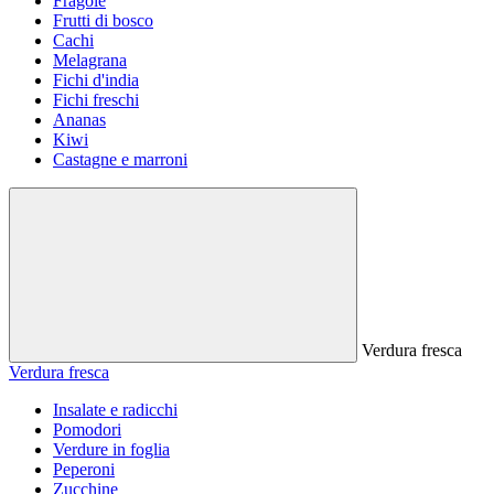
Fragole
Frutti di bosco
Cachi
Melagrana
Fichi d'india
Fichi freschi
Ananas
Kiwi
Castagne e marroni
Verdura fresca
Verdura fresca
Insalate e radicchi
Pomodori
Verdure in foglia
Peperoni
Zucchine