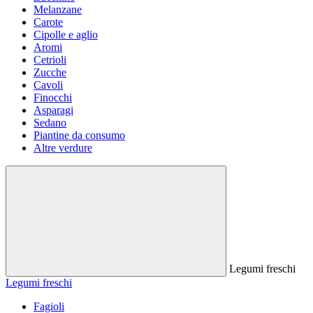
Melanzane
Carote
Cipolle e aglio
Aromi
Cetrioli
Zucche
Cavoli
Finocchi
Asparagi
Sedano
Piantine da consumo
Altre verdure
Legumi freschi
Legumi freschi
Fagioli