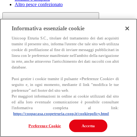
Altro pesce confezionato
Informativa essenziale cookie
Unicoop Etruria S.C., titolare del trattamento dei dati acquisiti
tramite il presente sito, informa l'utente che tale sito web utilizza
cookie di profilazione al fine di inviare messaggi pubblicitari in
linea con le preferenze manifestate nell'ambito della navigazione
Carne
in rete, anche attraverso l'arricchimento dei dati raccolti con altri
Carne
database.
Puoi gestire i cookie tramite il pulsante «Preferenze Cookie» di
seguito e, in ogni momento, mediante il link “modifica le tue
preferenze” nel footer del sito web.
Per maggiori informazioni in ordine ai cookie utilizzati dal sito
ed alla loro eventuale comunicazione è possibile consultare
l'informativa completa al link:
https://coopacasa.coopetruria.coop.it/cookiepolicy.html
Bovino
Ovino
Preferenze Cookie
Accetta
Suino
Equino