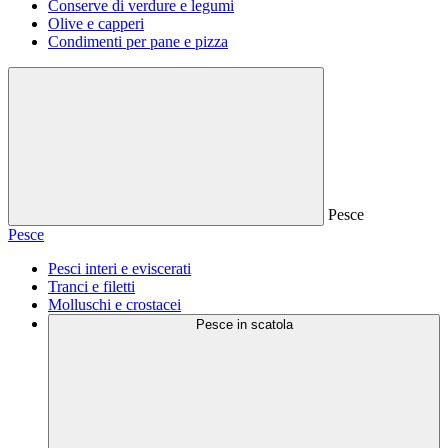
Conserve di verdure e legumi
Olive e capperi
Condimenti per pane e pizza
Pesce
Pesce
Pesci interi e eviscerati
Tranci e filetti
Molluschi e crostacei
Pesce in scatola