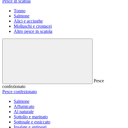
Pesce in scatola
Tonno
Salmone
Alici e acciughe
Molluschi e crostacei
Altro pesce in scatola
Pesce
confezionato
Pesce confezionato
Salmone
Affumicato
Al naturale
Sottolio e marinato
Sottosale e essiccato
Insalate e antipasti