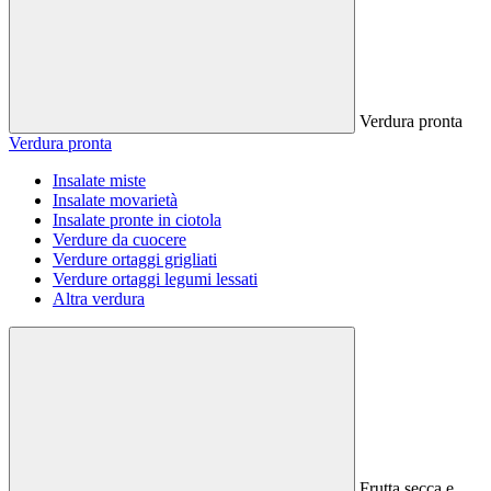
Verdura pronta
Verdura pronta
Insalate miste
Insalate movarietà
Insalate pronte in ciotola
Verdure da cuocere
Verdure ortaggi grigliati
Verdure ortaggi legumi lessati
Altra verdura
Frutta secca e