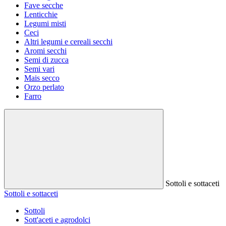
Fave secche
Lenticchie
Legumi misti
Ceci
Altri legumi e cereali secchi
Aromi secchi
Semi di zucca
Semi vari
Mais secco
Orzo perlato
Farro
Sottoli e sottaceti
Sottoli e sottaceti
Sottoli
Sott'aceti e agrodolci