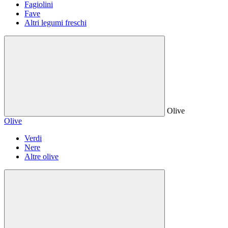
Fagiolini
Fave
Altri legumi freschi
Olive
Olive
Verdi
Nere
Altre olive