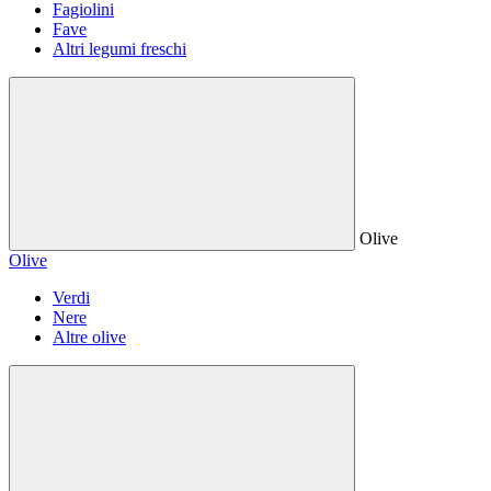
Fagiolini
Fave
Altri legumi freschi
Olive
Olive
Verdi
Nere
Altre olive