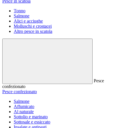
Pesce in scatola
Tonno
Salmone
Alici e acciughe
Molluschi e crostacei
Altro pesce in scatola
Pesce
confezionato
Pesce confezionato
Salmone
Affumicato
Al naturale
Sottolio e marinato
Sottosale e essiccato
Insalate e antipasti