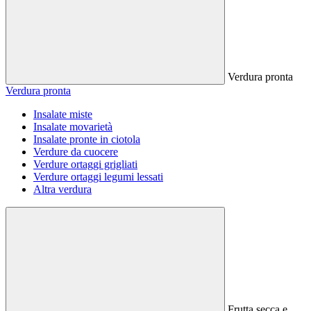
Verdura pronta
Verdura pronta
Insalate miste
Insalate movarietà
Insalate pronte in ciotola
Verdure da cuocere
Verdure ortaggi grigliati
Verdure ortaggi legumi lessati
Altra verdura
Frutta secca e