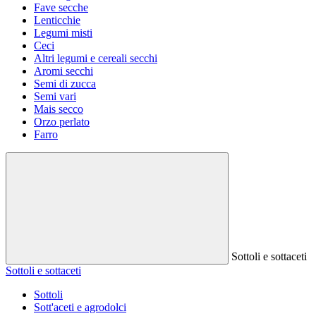
Fave secche
Lenticchie
Legumi misti
Ceci
Altri legumi e cereali secchi
Aromi secchi
Semi di zucca
Semi vari
Mais secco
Orzo perlato
Farro
Sottoli e sottaceti
Sottoli e sottaceti
Sottoli
Sott'aceti e agrodolci