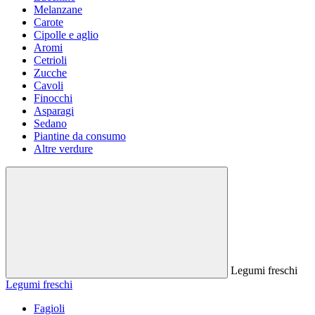
Melanzane
Carote
Cipolle e aglio
Aromi
Cetrioli
Zucche
Cavoli
Finocchi
Asparagi
Sedano
Piantine da consumo
Altre verdure
Legumi freschi
Legumi freschi
Fagioli