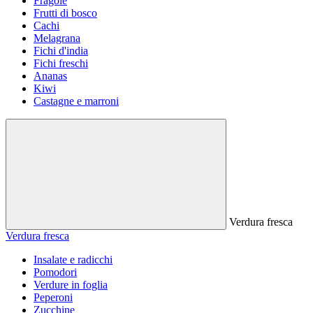
Fragole
Frutti di bosco
Cachi
Melagrana
Fichi d'india
Fichi freschi
Ananas
Kiwi
Castagne e marroni
Verdura fresca
Verdura fresca
Insalate e radicchi
Pomodori
Verdure in foglia
Peperoni
Zucchine