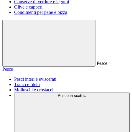
Conserve di verdure e legumi
Olive e capperi
Condimenti per pane e pizza
Pesce
Pesce
Pesci interi e eviscerati
Tranci e filetti
Molluschi e crostacei
Pesce in scatola