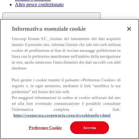
Altro pesce confezionato
Informativa essenziale cookie
Unicoop Etruria S.C., titolare del trattamento dei dati acquisiti
tramite il presente sito, informa l'utente che tale sito web utilizza
cookie di profilazione al fine di inviare messaggi pubblicitari in
linea con le preferenze manifestate nell'ambito della navigazione
Carne
in rete, anche attraverso l'arricchimento dei dati raccolti con altri
Carne
database.
Puoi gestire i cookie tramite il pulsante «Preferenze Cookie» di
seguito e, in ogni momento, mediante il link “modifica le tue
preferenze” nel footer del sito web.
Per maggiori informazioni in ordine ai cookie utilizzati dal sito
ed alla loro eventuale comunicazione è possibile consultare
l'informativa completa al link:
https://coopacasa.coopetruria.coop.it/cookiepolicy.html
Bovino
Ovino
Preferenze Cookie
Accetta
Suino
Equino