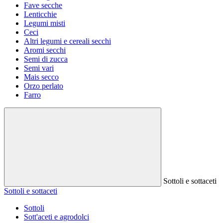
Fave secche
Lenticchie
Legumi misti
Ceci
Altri legumi e cereali secchi
Aromi secchi
Semi di zucca
Semi vari
Mais secco
Orzo perlato
Farro
Sottoli e sottaceti
Sottoli e sottaceti
Sottoli
Sott'aceti e agrodolci