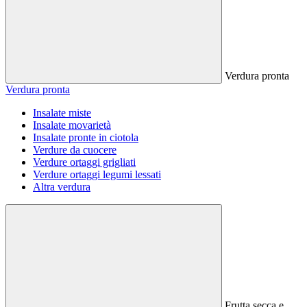
Verdura pronta
Verdura pronta
Insalate miste
Insalate movarietà
Insalate pronte in ciotola
Verdure da cuocere
Verdure ortaggi grigliati
Verdure ortaggi legumi lessati
Altra verdura
Frutta secca e