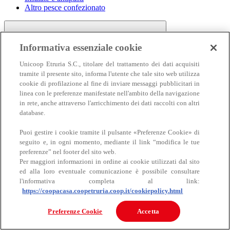
Altro pesce confezionato
Informativa essenziale cookie
Unicoop Etruria S.C., titolare del trattamento dei dati acquisiti
tramite il presente sito, informa l'utente che tale sito web utilizza
cookie di profilazione al fine di inviare messaggi pubblicitari in
linea con le preferenze manifestate nell'ambito della navigazione
Carne
in rete, anche attraverso l'arricchimento dei dati raccolti con altri
Carne
database.
Puoi gestire i cookie tramite il pulsante «Preferenze Cookie» di
seguito e, in ogni momento, mediante il link “modifica le tue
preferenze” nel footer del sito web.
Per maggiori informazioni in ordine ai cookie utilizzati dal sito
ed alla loro eventuale comunicazione è possibile consultare
l'informativa completa al link:
https://coopacasa.coopetruria.coop.it/cookiepolicy.html
Bovino
Ovino
Preferenze Cookie
Accetta
Suino
Equino