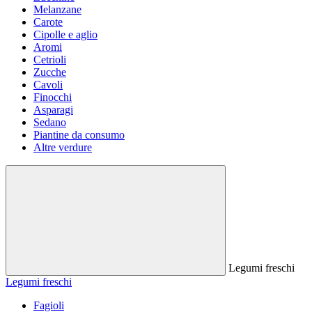
Melanzane
Carote
Cipolle e aglio
Aromi
Cetrioli
Zucche
Cavoli
Finocchi
Asparagi
Sedano
Piantine da consumo
Altre verdure
Legumi freschi
Legumi freschi
Fagioli