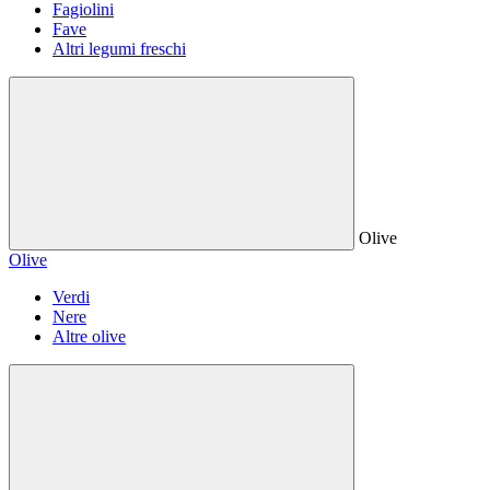
Fagiolini
Fave
Altri legumi freschi
Olive
Olive
Verdi
Nere
Altre olive