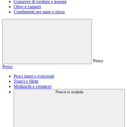
Conserve di verdure e legumi
Olive e capperi
Condimenti per pane e pizza
Pesce
Pesce
Pesci interi e eviscerati
Tranci e filetti
Molluschi e crostacei
Pesce in scatola