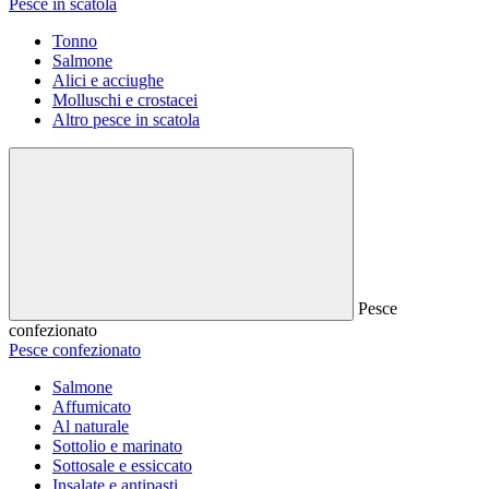
Pesce in scatola
Tonno
Salmone
Alici e acciughe
Molluschi e crostacei
Altro pesce in scatola
Pesce
confezionato
Pesce confezionato
Salmone
Affumicato
Al naturale
Sottolio e marinato
Sottosale e essiccato
Insalate e antipasti