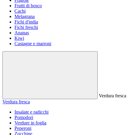
Fragole
Frutti di bosco
Cachi
Melagrana
Fichi d'india
Fichi freschi
Ananas
Kiwi
Castagne e marroni
Verdura fresca
Verdura fresca
Insalate e radicchi
Pomodori
Verdure in foglia
Peperoni
Zucchine