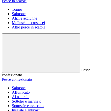
Pesce in scatola
Tonno
Salmone
Alici e acciughe
Molluschi e crostacei
Altro pesce in scatola
Pesce
confezionato
Pesce confezionato
Salmone
Affumicato
Al naturale
Sottolio e marinato
Sottosale e essiccato
Insalate e antipasti