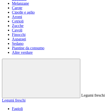
Melanzane
Carote
Cipolle e aglio
Aromi
Cetrioli
Zucche
Cavoli
Finocchi
Asparagi
Sedano
Piantine da consumo
Altre verdure
Legumi freschi
Legumi freschi
Fagioli