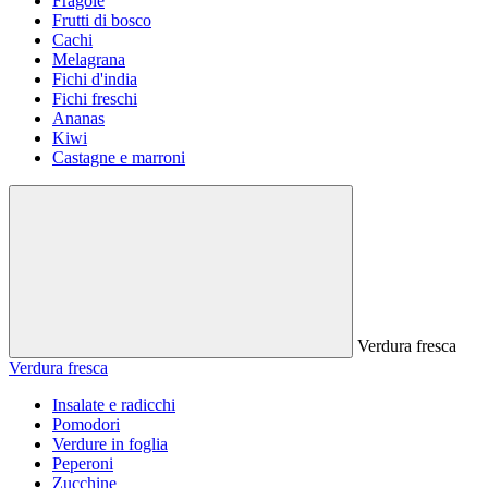
Fragole
Frutti di bosco
Cachi
Melagrana
Fichi d'india
Fichi freschi
Ananas
Kiwi
Castagne e marroni
Verdura fresca
Verdura fresca
Insalate e radicchi
Pomodori
Verdure in foglia
Peperoni
Zucchine