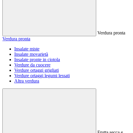
Verdura pronta
Verdura pronta
Insalate miste
Insalate movarietà
Insalate pronte in ciotola
Verdure da cuocere
Verdure ortaggi grigliati
Verdure ortaggi legumi lessati
Altra verdura
Frutta secca e