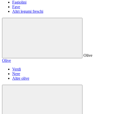
Fagiolini
Fave
Altri legumi freschi
Olive
Olive
Verdi
Nere
Altre olive