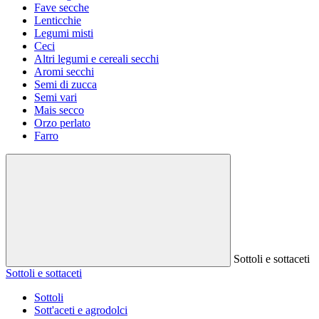
Fave secche
Lenticchie
Legumi misti
Ceci
Altri legumi e cereali secchi
Aromi secchi
Semi di zucca
Semi vari
Mais secco
Orzo perlato
Farro
Sottoli e sottaceti
Sottoli e sottaceti
Sottoli
Sott'aceti e agrodolci