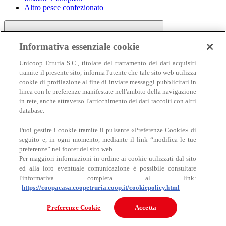
Altro pesce confezionato
Informativa essenziale cookie
Unicoop Etruria S.C., titolare del trattamento dei dati acquisiti
tramite il presente sito, informa l'utente che tale sito web utilizza
cookie di profilazione al fine di inviare messaggi pubblicitari in
linea con le preferenze manifestate nell'ambito della navigazione
Carne
in rete, anche attraverso l'arricchimento dei dati raccolti con altri
Carne
database.
Puoi gestire i cookie tramite il pulsante «Preferenze Cookie» di
seguito e, in ogni momento, mediante il link “modifica le tue
preferenze” nel footer del sito web.
Per maggiori informazioni in ordine ai cookie utilizzati dal sito
ed alla loro eventuale comunicazione è possibile consultare
l'informativa completa al link:
https://coopacasa.coopetruria.coop.it/cookiepolicy.html
Bovino
Ovino
Preferenze Cookie
Accetta
Suino
Equino