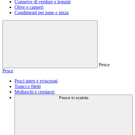
Conserve di verdure e legumi
Olive e capperi
Condimenti per pane e pizza
Pesce
Pesce
Pesci interi e eviscerati
Tranci e filetti
Molluschi e crostacei
Pesce in scatola