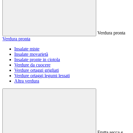
Verdura pronta
Verdura pronta
Insalate miste
Insalate movarietà
Insalate pronte in ciotola
Verdure da cuocere
Verdure ortaggi grigliati
Verdure ortaggi legumi lessati
Altra verdura
Frutta secca e