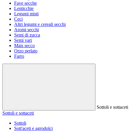
Fave secche
Lenticchie
Legumi misti
Ceci
Altri legumi e cereali secchi
Aromi secchi
Semi di zucca
Semi vari
Mais secco
Orzo perlato
Farro
Sottoli e sottaceti
Sottoli e sottaceti
Sottoli
Sott'aceti e agrodolci