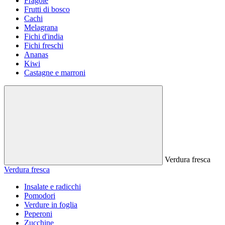
Fragole
Frutti di bosco
Cachi
Melagrana
Fichi d'india
Fichi freschi
Ananas
Kiwi
Castagne e marroni
Verdura fresca
Verdura fresca
Insalate e radicchi
Pomodori
Verdure in foglia
Peperoni
Zucchine