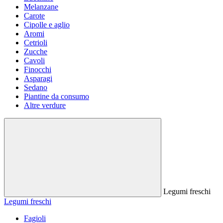
Melanzane
Carote
Cipolle e aglio
Aromi
Cetrioli
Zucche
Cavoli
Finocchi
Asparagi
Sedano
Piantine da consumo
Altre verdure
Legumi freschi
Legumi freschi
Fagioli