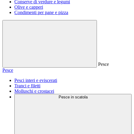
Conserve di verdure e legumi
Olive e capperi
Condimenti per pane e pizza
Pesce
Pesce
Pesci interi e eviscerati
Tranci e filetti
Molluschi e crostacei
Pesce in scatola