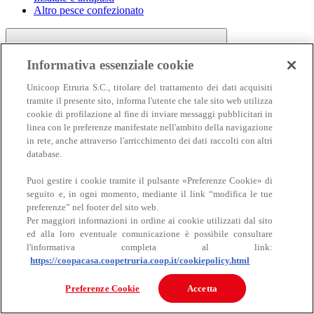
Altro pesce confezionato
Informativa essenziale cookie
Unicoop Etruria S.C., titolare del trattamento dei dati acquisiti
tramite il presente sito, informa l'utente che tale sito web utilizza
cookie di profilazione al fine di inviare messaggi pubblicitari in
linea con le preferenze manifestate nell'ambito della navigazione
Carne
in rete, anche attraverso l'arricchimento dei dati raccolti con altri
Carne
database.
Puoi gestire i cookie tramite il pulsante «Preferenze Cookie» di
seguito e, in ogni momento, mediante il link “modifica le tue
preferenze” nel footer del sito web.
Per maggiori informazioni in ordine ai cookie utilizzati dal sito
ed alla loro eventuale comunicazione è possibile consultare
l'informativa completa al link:
https://coopacasa.coopetruria.coop.it/cookiepolicy.html
Bovino
Ovino
Preferenze Cookie
Accetta
Suino
Equino