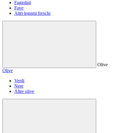
Fagiolini
Fave
Altri legumi freschi
Olive
Olive
Verdi
Nere
Altre olive